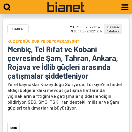
YT:
31.05.2022 01:45
Okuma
HABER
SG:
31.05.2022 12:17
3 dakika
KUZEYDOĞU SURİYE'DE "OPERASYON"
Menbiç, Tel Rıfat ve Kobani
çevresinde Şam, Tahran, Ankara,
Rojava ve İdlib güçleri arasında
çatışmalar şiddetleniyor
Yerel kaynaklar Kuzeydoğu Suriye'de, Türkiye'nin hedef
aldığı bölgelerdeki mevcut çatışma hatlarında
yığınakların arttığını ve çatışmalar şiddetlendiğini
bildiriyor. SDG, SMO, TSK, İran destekli milisler ve Şam
güçleri tahkimatlarını büyütüyor.
İdlib