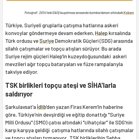
Fotoğraf: 2014'teki DAİŞ kuşatması sırasında bombardıman altındaki
Kobani
Türkiye, Suriyeli gruplarla çatışma hatlarına askeri
konvoylar göndermeye devam ederken,
Halep
kırsalında
Türk ordusu ve
Suriye
Demokratik Güçleri (SDG) arasında
silahlı çatışmalar ve topçu atışları sürüyor. Bu arada
Suriye rejim güçleri Halep'in kuzeydoğusundaki askeri
mevzileri ağır topçu bataryaları ve füze rampalarıyla
takviye ediyor.
TSK birlikleri topçu ateşi ve SİHA'larla
saldırıyor
Şarkulavsat'a
İdlib
'den yazan Firas Kerem'in haberine
göre, Türkiye'nin devşirdiği ve eğitip donattığı "Suriye
Milli Ordusu" (SMO) çatısı altındaki "cihatçılar" ile SDG'nin
karşı karşıya geldiği çatışma hatlarında silahlı çatışmalar
ve topçu atışları tırmanıyor. TSK birlikleribin Şehba