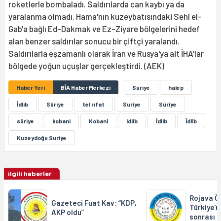
roketlerle bombaladı. Saldırılarda can kaybı ya da
yaralanma olmadı. Hama'nın kuzeybatısındaki Sehl el-
Gab'a bağlı Ed-Dakmak ve Ez-Ziyare bölgelerini hedef
alan benzer saldırılar sonucu bir çiftçi yaralandı.
Saldırılarla eşzamanlı olarak İran ve Rusya'ya ait İHA'lar
bölgede yoğun uçuşlar gerçekleştirdi. (AEK)
Haber Yeri
BİA Haber Merkezi
Suriye
halep
İdlib
Sûriye
tel rıfat
Surîye
Sûrîye
süriye
kobani
Kobanî
Idlîb
Îdlib
Îdlîb
Kuzeydoğu Suriye
ilgili haberler
Rojava Ö
Gazeteci Fuat Kav: “KDP,
Türkiye'n
AKP oldu”
sonrası O