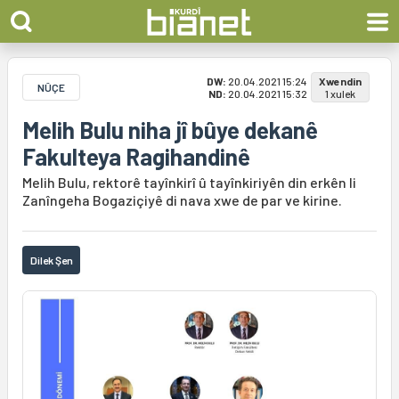
DW:
20.04.2021 15:24
Xwendin
NÛÇE
ND:
20.04.2021 15:32
1 xulek
Melih Bulu niha jî bûye dekanê
Fakulteya Ragihandinê
Melih Bulu, rektorê tayînkirî û tayînkiriyên din erkên li
Zanîngeha Bogaziçiyê di nava xwe de par ve kirine.
Dilek Şen