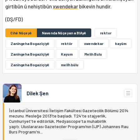
girtibûn û nehiştibûn
xwendekar
bikevin hundir.
(DŞ/FD)
Cihê Nûçeyê
Navenda Nûçeyan a BIAyê
rektor
Zanîngeha Bogazîçiyê
rektör
xwendekar
kayûm
Zanîngeha Bogazîçîyê
Kayum
Melih Bulu
Zanîngeha Bogaziçiyê
melîh bûlu
Dilek Şen
İstanbul Üniversitesi İletişim Fakültesi Gazetecilik Bölümü 2014
mezunu. Mesleğe 2013’te başladı. T24'te stajyerlik,
Cumhuriyet'te editörlük, Medyascope'ta muhabirlik
yaptı. Uluslararası Gazeteciler Programı’nın (IJP) Johannes Rau
Burs Programı'nı...