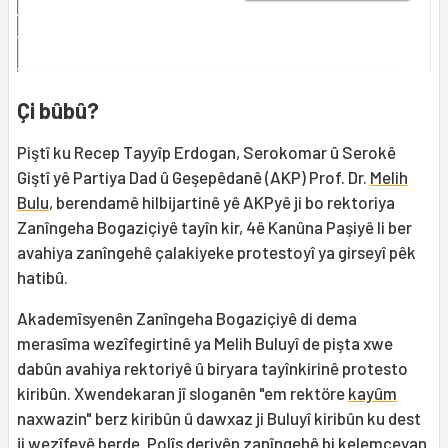
Çi bûbû?
Piştî ku Recep Tayyîp Erdogan, Serokomar û Serokê
Giştî yê Partiya Dad û Geşepêdanê (AKP) Prof. Dr.
Melih
Bulu
, berendamê hilbijartinê yê AKPyê ji bo rektoriya
Zanîngeha Bogaziçiyê tayîn kir, 4ê Kanûna Paşiyê li ber
avahiya zanîngehê çalakiyeke protestoyî ya girseyî pêk
hatibû.
Akademîsyenên Zanîngeha Bogaziçiyê di dema
merasîma wezîfegirtinê ya Melih Buluyî de pişta xwe
dabûn avahiya rektoriyê û biryara tayînkirinê protesto
kiribûn. Xwendekaran jî sloganên "em rektöre
kayûm
naxwazin" berz kiribûn û dawxaz ji Buluyî kiribûn ku dest
ji wezîfeyê berde. Polîs deriyên zanîngehê bi kelemçeyan