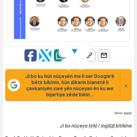
Ji bo ku hûn nûçeyên me li ser Google’ê
bêtir bibînin, hûn dikarin bianetê li
×
çavkaniyên xwe yên nûçeyan ên ku we
bijartiye zêde bikin...
Dîmen:
bianet
Ji bo nûçeya
tirkî
/
ingilîzî
bitikîne