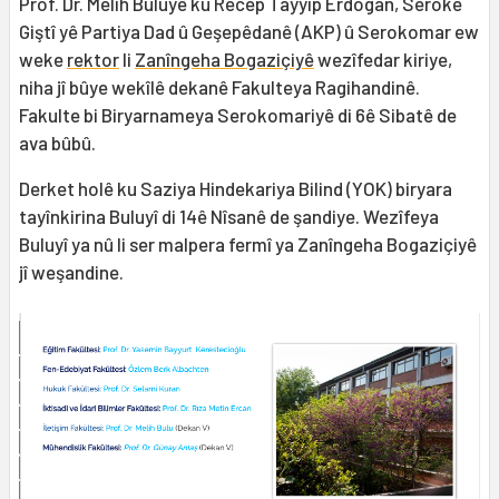
Prof. Dr. Melih Buluyê ku Recep Tayyîp Erdogan, Serokê
Giştî yê Partiya Dad û Geşepêdanê (AKP) û Serokomar ew
weke
rektor
li
Zanîngeha Bogaziçiyê
wezîfedar kiriye,
niha jî bûye wekîlê dekanê Fakulteya Ragihandinê.
Fakulte bi Biryarnameya Serokomariyê di 6ê Sibatê de
ava bûbû.
Derket holê ku Saziya Hindekariya Bilind (YOK) biryara
tayînkirina Buluyî di 14ê Nîsanê de şandiye. Wezîfeya
Buluyî ya nû li ser malpera fermî ya Zanîngeha Bogaziçiyê
jî weşandine.