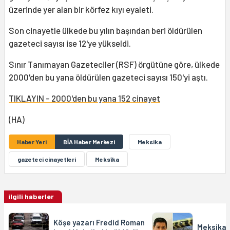
üzerinde yer alan bir körfez kıyı eyaleti.
Son cinayetle ülkede bu yılın başından beri öldürülen
gazeteci sayısı ise 12'ye yükseldi.
Sınır Tanımayan Gazeteciler (RSF) örgütüne göre, ülkede
2000'den bu yana öldürülen gazeteci sayısı 150'yi aştı.
TIKLAYIN - 2000'den bu yana 152 cinayet
(HA)
Haber Yeri
BİA Haber Merkezi
Meksika
gazeteci cinayetleri
Meksîka
ilgili haberler
Köşe yazarı Fredid Roman
Meksika: