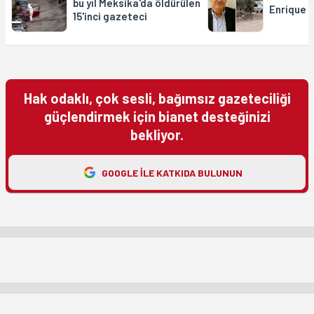
bu yıl Meksika'da öldürülen
Enrique 
15'inci gazeteci
Hak odaklı, çok sesli, bağımsız gazeteciliği
güçlendirmek için bianet desteğinizi
bekliyor.
GOOGLE ILE KATKIDA BULUNUN