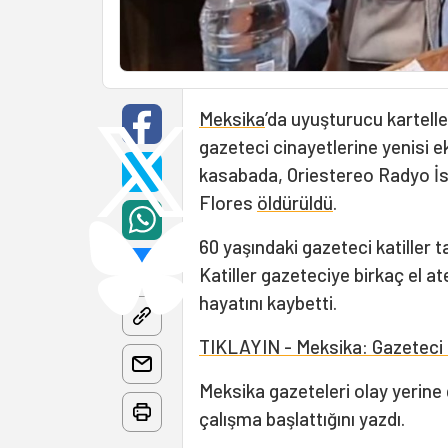
Meksika
’da uyuşturucu karteller
gazeteci cinayetlerine yenisi ek
kasabada, Oriestereo Radyo İ
Flores
öldürüldü
.
60 yaşındaki gazeteci katiller
Katiller gazeteciye birkaç el at
hayatını kaybetti.
TIKLAYIN - Meksika: Gazeteci
Meksika gazeteleri olay yerine g
çalışma başlattığını yazdı.