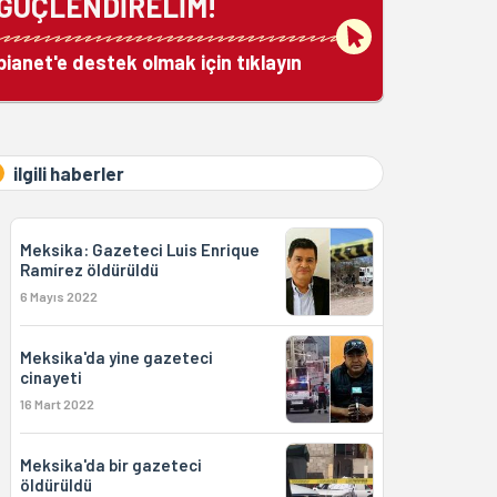
GÜÇLENDİRELİM!
bianet'e destek olmak için tıklayın
ilgili haberler
Meksika: Gazeteci Luis Enrique
Ramírez öldürüldü
6 Mayıs 2022
Meksika'da yine gazeteci
cinayeti
16 Mart 2022
Meksika'da bir gazeteci
öldürüldü