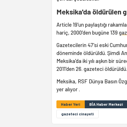
Meksika'da öldürülen g
Article 19'un paylaştığı rakam
hariç, 2000'den bugüne 139
gaz
Gazetecilerin 47'si eski Cumhu
döneminde öldürüldü. Şimdi A
Meksika'da iki yılı aşkın bir s
2011'den 26. gazeteci öldürüldü
Meksika, RSF Dünya Basın Özgü
yer alıyor .
Haber Yeri
BİA Haber Merkezi
gazeteci cinayeti