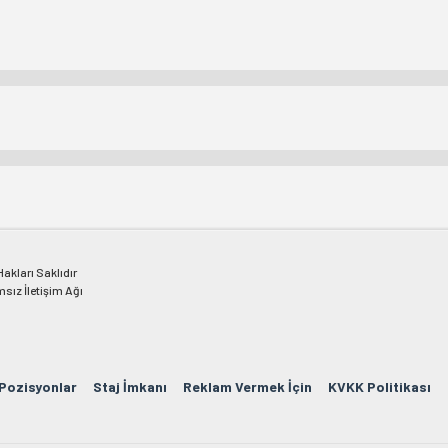
kları Saklıdır
msız İletişim Ağı
 Pozisyonlar
Staj İmkanı
Reklam Vermek İçin
KVKK Politikası