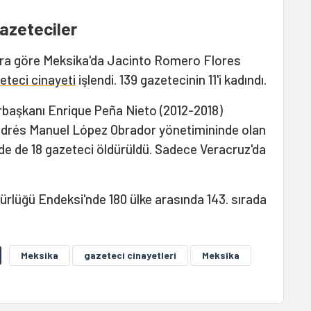
azeteciler
lara göre Meksika'da Jacinto Romero Flores
eteci cinayeti
işlendi. 139 gazetecinin 11'i kadındı.
rbaşkanı Enrique Peña Nieto (2012-2018)
ndrés Manuel López Obrador yönetimininde olan
ürede de 18 gazeteci öldürüldü. Sadece Veracruz'da
.
rlüğü Endeksi'nde 180 ülke arasında 143. sırada
Meksika
gazeteci cinayetleri
Meksîka