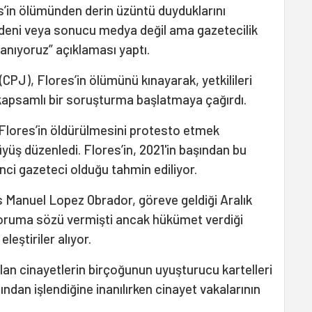
es’in ölümünden derin üzüntü duyduklarını
 nedeni veya sonucu medya değil ama gazetecilik
lanıyoruz” açıklaması yaptı.
CPJ), Flores’in ölümünü kınayarak, yetkilileri
ve kapsamlı bir soruşturma başlatmaya çağırdı.
 Flores’in öldürülmesini protesto etmek
yüş düzenledi. Flores’in, 2021'in başından bu
nci gazeteci olduğu tahmin ediliyor.
 Manuel Lopez Obrador, göreve geldiği Aralık
 koruma sözü vermişti ancak hükümet verdiği
eştiriler alıyor.
alan cinayetlerin birçoğunun uyuşturucu kartelleri
fından işlendiğine inanılırken cinayet vakalarının