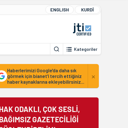
ENGLISH
KURDÎ
Kategoriler
Haberlerimizi Google'da daha sık
×
görmek için bianet'i tercih ettiğiniz
haber kaynaklarına ekleyebilirsiniz...
HAK ODAKLI, ÇOK SESLİ,
BAĞIMSIZ GAZETECİLİĞİ