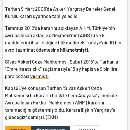
Tarhan 9 Mart 2006’da Askeri Yargıtay Daireler Genel
Kurulu kararı uyarınca tahliye edildi.
Temmuz 2012’de kararını açıklayan AİHM, Türkiye’nin
Avrupa İnsan akları Sözleşmesi’nin (AİHS) 3 ve 9.
maddelerini ihlal ettiğine hükmederek Türkiye’nin 10 bin
avro tazminat ödemesine
hükmetmişti
.
Sivas Askeri Ceza Mahkemesi, Şubat 2015’te Tarhan’a
“Emre itaatsizlik” suçlamasıyla 15 ay hapis ve 9 bin lira
para cezası
vermişti
.
KaosGL’ye konuşan Tarhan “Sivas Askeri Ceza
Mahkemesi bu kararla birlikte hem Anayasa’yı hem de
Avrupa İnsan Hakları Mahkemesi (AİHM) kararını
tanımadığını göstermiş oldu. Karara ilişkin Yargıtay’a
gideceğiz” demişti. (EKN)
Haber Yeri
BİA Haber Merkezi
vicdani ret