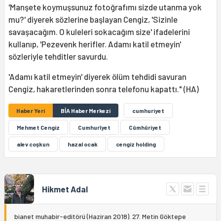
'Manşete koymuşsunuz fotoğrafımı sizde utanma yok
mu?' diyerek sözlerine başlayan Cengiz, 'Sizinle
savaşacağım. O kuleleri sokacağım size' ifadelerini
kullanıp, 'Pezevenk herifler. Adamı katil etmeyin'
sözleriyle tehditler savurdu.
'Adamı katil etmeyin' diyerek ölüm tehdidi savuran
Cengiz, hakaretlerinden sonra telefonu kapattı." (HA)
Haber Yeri
BİA Haber Merkezi
cumhuriyet
Mehmet Cengiz
Cumhurîyet
Cûmhûriyet
alev coşkun
hazal ocak
cengiz holding
Hikmet Adal
bianet muhabir-editörü (Haziran 2018). 27. Metin Göktepe