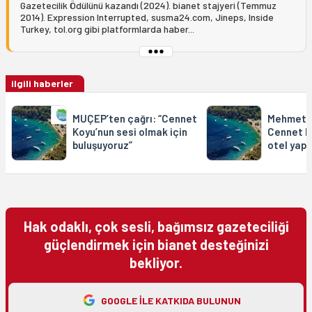
Gazetecilik Ödülünü kazandı (2024). bianet stajyeri (Temmuz
2014). Expression Interrupted, susma24.com, Jineps, Inside
Turkey, tol.org gibi platformlarda haber...
ilgili haberler
MUÇEP’ten çağrı: “Cennet
Mehmet C
Koyu’nun sesi olmak için
Cennet Ko
buluşuyoruz”
otel yapı
Hak odaklı, çok sesli, bağımsız gazeteciliği
güçlendirmek için bianet desteğinizi
bekliyor.
GOOGLE ILE KATKIDA BULUNUN