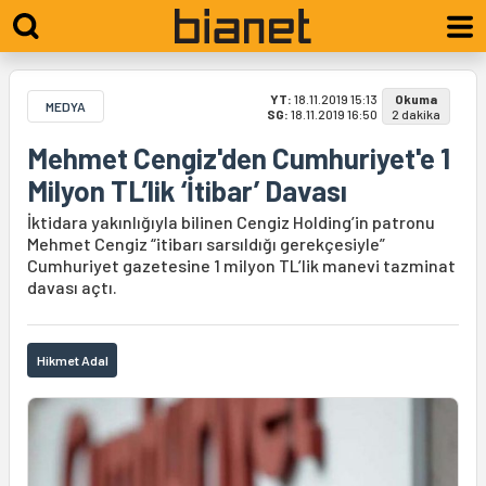
YT:
18.11.2019 15:13
Okuma
MEDYA
SG:
18.11.2019 16:50
2 dakika
Mehmet Cengiz'den Cumhuriyet'e 1
Milyon TL’lik ‘İtibar’ Davası
İktidara yakınlığıyla bilinen Cengiz Holding’in patronu
Mehmet Cengiz “itibarı sarsıldığı gerekçesiyle”
Cumhuriyet gazetesine 1 milyon TL’lik manevi tazminat
davası açtı.
Hikmet Adal