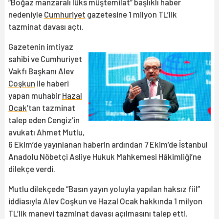
“Boğaz manzaralı lüks müştemilat” başlıklı haber
nedeniyle
Cumhuriyet
gazetesine 1 milyon TL’lik
tazminat davası açtı.
Gazetenin imtiyaz
sahibi ve Cumhuriyet
Vakfı Başkanı
Alev
Coşkun
ile haberi
yapan muhabir
Hazal
Ocak
’tan tazminat
talep eden Cengiz’in
avukatı Ahmet Mutlu,
6 Ekim’de yayınlanan haberin ardından 7 Ekim’de İstanbul
Anadolu Nöbetçi Asliye Hukuk Mahkemesi Hâkimliği’ne
dilekçe verdi.
Mutlu dilekçede “Basın yayın yoluyla yapılan haksız fiil”
iddiasıyla Alev Coşkun ve Hazal Ocak hakkında 1 milyon
TL’lik manevi tazminat davası açılmasını talep etti.