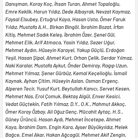
Danışman, Koray Koç, İhsan Turan, Ahmet Topaloğlu,
Emre Keklik, Harun Yıldız, Dede Albayrak, Nevzat Kaymaz,
Faysal Elsubey, Ertuğrul Kaya, Hasan Usta, Ömer Faruk
Yıldız, Mustafa A.H., Birkan Bingöl, İbrahim Bozat, İrfan
Kitiş, Mehmet Sadık Keleş, İbrahim Özer, Şenel Gül,
Mehmet Elik, Arif Atmaca, Yasin Yıldız, Sezer Uğur,
Mehmet Aydın, Hüseyin Karayel, Yakup Güçlü, Erdoğan
Yeşil, Hasan Şipal, Ahmet Kurt, Orhan Çelik, Serdar Yılmaz,
Naki Karalar, Mustafa Aykut, Önder Demiray, Ragıp Uzun,
Mehmet Yılmaz, Şener Gürbüz, Kemal Keçelioğlu, İsmail
Kaynak, Ayhan Çitim, Hüseyin Aslan, Osman Ergenç,
Alperen Tecir, Yusuf Kurt, Beytullah Kanıcı, Servet Kesen,
Mehmet Nas, Erol Çomuk, Bektaş Algül, Enver Kesici,
Vedat Güçtekin, Fatih Yılmaz, D.Y., O.K., Mahmut Akkoç,
Ömer Koray Özbay, Ali Oğuz Genç, Mücahit Aytaç, H.S.,
Güney Ürüncü, Hasan Aydı, Mehmet İncetepe, Ahmet
Kaya, İbrahim Dam, Engin Kara, Ayser Büyükyıldız, Melek
Bağce, Emel Akar, Hakan Ağcagül, Mehmet Akif Zengin,