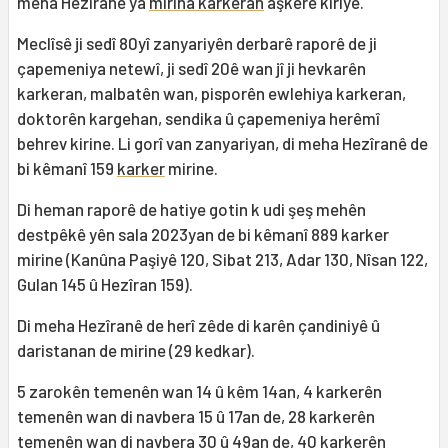
meha Hezîranê ya
mirina karkeran
aşkere kiriye.
Meclîsê ji sedî 80yî zanyariyên derbarê raporê de ji
çapemeniya netewî, ji sedî 20ê wan jî ji hevkarên
karkeran, malbatên wan, pisporên ewlehiya karkeran,
doktorên kargehan, sendika û çapemeniya herêmî
behrev kirine. Li gorî van zanyariyan, di meha Hezîranê de
bi kêmanî 159
karker
mirine.
Di heman raporê de hatiye gotin k udi şeş mehên
destpêkê yên sala 2023yan de bi kêmanî 889 karker
mirine (Kanûna Paşiyê 120, Sibat 213, Adar 130, Nîsan 122,
Gulan 145 û Hezîran 159).
Di meha Hezîranê de herî zêde di karên çandiniyê û
daristanan de mirine (29 kedkar).
5 zarokên temenên wan 14 û kêm 14an, 4 karkerên
temenên wan di navbera 15 û 17an de, 28 karkerên
temenên wan di navbera 30 û 49an de, 40 karkerên