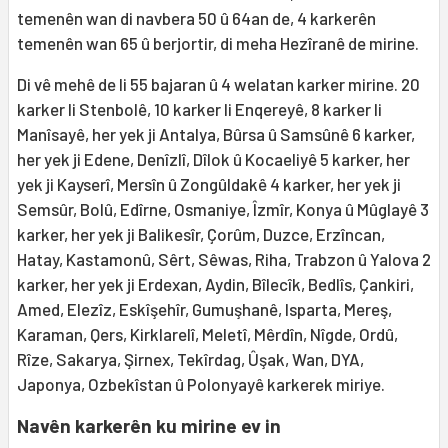
temenên wan di navbera 50 û 64an de, 4 karkerên
temenên wan 65 û berjortir, di meha Hezîranê de mirine.
Di vê mehê de li 55 bajaran û 4 welatan karker mirine. 20
karker li Stenbolê, 10 karker li Enqereyê, 8 karker li
Manîsayê, her yek ji Antalya, Bûrsa û Samsûnê 6 karker,
her yek ji Edene, Denîzlî, Dîlok û Kocaeliyê 5 karker, her
yek ji Kayserî, Mersîn û Zongûldakê 4 karker, her yek ji
Semsûr, Bolû, Edîrne, Osmaniye, Îzmîr, Konya û Mûglayê 3
karker, her yek ji Balikesîr, Çorûm, Duzce, Erzîncan,
Hatay, Kastamonû, Sêrt, Sêwas, Riha, Trabzon û Yalova 2
karker, her yek ji Erdexan, Aydin, Bîlecîk, Bedlîs, Çankiri,
Amed, Elezîz, Eskîşehîr, Gumuşhanê, Isparta, Mereş,
Karaman, Qers, Kirklarelî, Meletî, Mêrdîn, Nîgde, Ordû,
Rîze, Sakarya, Şirnex, Tekîrdag, Ûşak, Wan, DYA,
Japonya, Ozbekîstan û Polonyayê karkerek miriye.
Navên karkerên ku mirine ev in