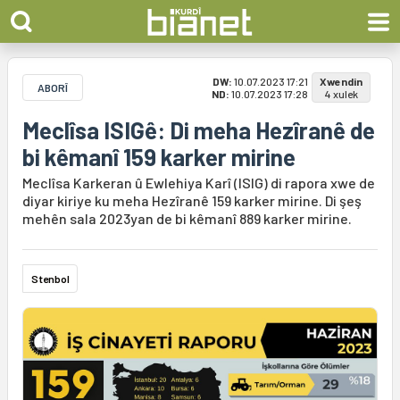
DW:
10.07.2023 17:21
Xwendin
ABORÎ
ND:
10.07.2023 17:28
4 xulek
Meclîsa ISIGê: Di meha Hezîranê de
bi kêmanî 159 karker mirine
Meclîsa Karkeran û Ewlehiya Karî (ISIG) di rapora xwe de
diyar kiriye ku meha Hezîranê 159 karker mirine. Di şeş
mehên sala 2023yan de bi kêmanî 889 karker mirine.
Stenbol