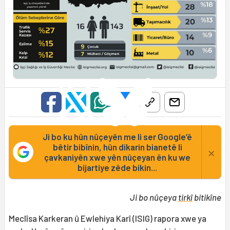
Ji bo ku hûn nûçeyên me li ser Google’ê
bêtir bibînin, hûn dikarin bianetê li
×
çavkaniyên xwe yên nûçeyan ên ku we
bijartiye zêde bikin...
Ji bo nûçeya
tirkî
bitikîne
Meclîsa Karkeran û Ewlehiya Karî (ISIG) rapora xwe ya