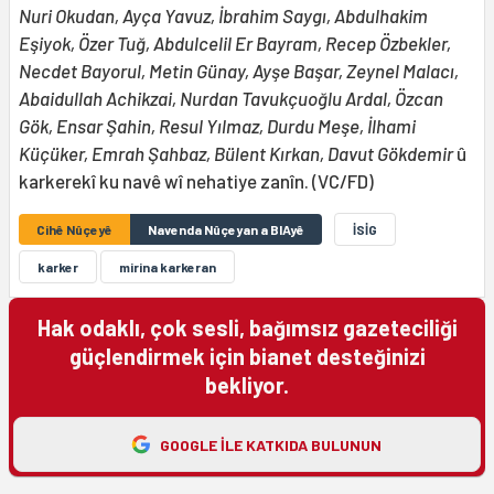
Nuri Okudan, Ayça Yavuz, İbrahim Saygı, Abdulhakim
Eşiyok, Özer Tuğ, Abdulcelil Er Bayram, Recep Özbekler,
Necdet Bayorul, Metin Günay, Ayşe Başar, Zeynel Malacı,
Abaidullah Achikzai, Nurdan Tavukçuoğlu Ardal, Özcan
Gök, Ensar Şahin, Resul Yılmaz, Durdu Meşe, İlhami
Küçüker, Emrah Şahbaz, Bülent Kırkan, Davut Gökdemir
û
karkerekî ku navê wî nehatiye zanîn. (VC/FD)
Cihê Nûçeyê
Navenda Nûçeyan a BIAyê
İSİG
karker
mirina karkeran
Hak odaklı, çok sesli, bağımsız gazeteciliği
güçlendirmek için bianet desteğinizi
bekliyor.
GOOGLE ILE KATKIDA BULUNUN