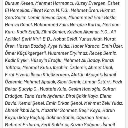
Dursun Kesen, Mehmet Harmancı, Kuzey Evergen, Eshet
El Hemellas, Fikret Kara, M.F.G., Mehmet Ören, Hikmet
Şen, Salim Demir, Sevinç Özen, Muhammed Emir Bakla,
Hamza Gönül, Mohammed Zain, Nergüze Kartal, Mertcan
Kuru, Kadir Ergül, Zihni Şenler, Kezban Akpınar, Y.G., Ali
Açıkkol, Şerif Kirli, E.D., Nobat Geldi, Yunus Akat, Murat
Ören, Hasan Bozdağ, Ayşe Yıldız, Hacer Karaca, Emin Üzer,
Ömer Küçükgergerli, Muammer Eryılmaz, Recep Semiz,
Kadir Bıyıklı, Hüseyin Eroğlu, Mehmet Ali Daday, Remzi
Tahtacı, Mehmet Kutlu, İbrahim Özdemir, Ahmet Ünal,
Fırat Elverir, İhsan Küçükerdem, Alattin Akçiçek, İsmail
Özdemir, Mehmet Apalak, Sibel Demir, Leman Öztürk, Fazlı
Bekar, Şuayip O., Mustafa Kula, Cesim Hacıoğlu, Sultan
Erdoğan, Taha Yasin Aydemir, Birol Şakir Kaya, Elena
David, Kemal Şenel, Emin Erkan Şenol, Mehmet Zeki Yıldız,
Ahmet İkbal Açin, Muzaffer Sönmez, Beşir Kaya, Harun
Kaya, Oktay Baştuğ, Gökhan Şahin, Oğuzhan Temur,
Mehmet Erduran, Ferit Saldırıcı, Kazım Soğancı, İsmail