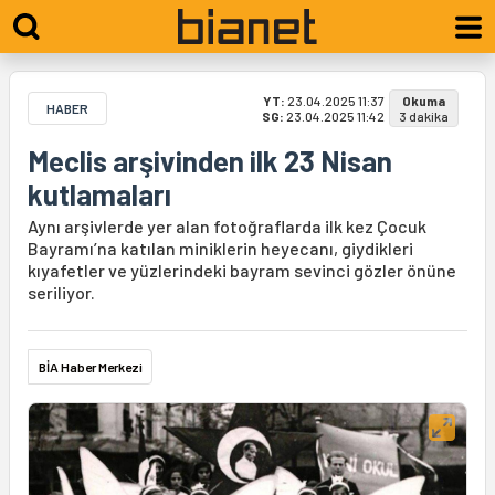
YT:
23.04.2025 11:37
Okuma
HABER
SG:
23.04.2025 11:42
3 dakika
Meclis arşivinden ilk 23 Nisan
kutlamaları
Aynı arşivlerde yer alan fotoğraflarda ilk kez Çocuk
Bayramı’na katılan miniklerin heyecanı, giydikleri
kıyafetler ve yüzlerindeki bayram sevinci gözler önüne
seriliyor.
BİA Haber Merkezi