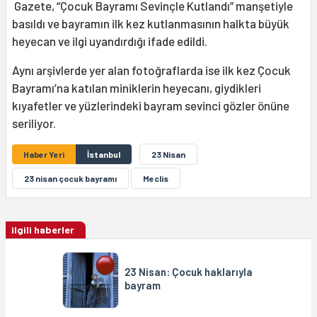
Gazete, “Çocuk Bayramı Sevinçle Kutlandı” manşetiyle
basıldı ve bayramın ilk kez kutlanmasının halkta büyük
heyecan ve ilgi uyandırdığı ifade edildi.
Aynı arşivlerde yer alan fotoğraflarda ise ilk kez Çocuk
Bayramı’na katılan miniklerin heyecanı, giydikleri
kıyafetler ve yüzlerindeki bayram sevinci gözler önüne
seriliyor.
Haber Yeri
İstanbul
23 Nisan
23 nisan çocuk bayramı
Meclis
ilgili haberler
23 Nisan: Çocuk haklarıyla
bayram