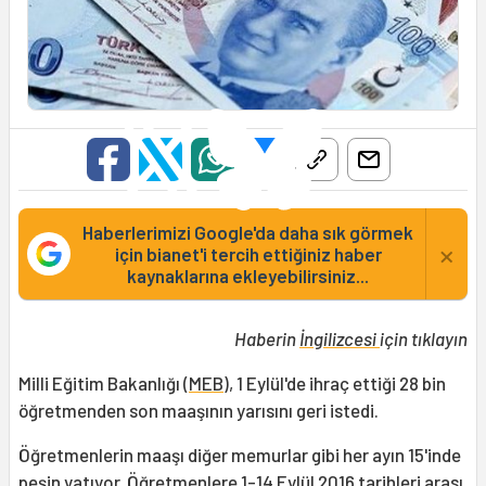
Haberlerimizi Google'da daha sık görmek
×
için bianet'i tercih ettiğiniz haber
kaynaklarına ekleyebilirsiniz...
Haberin
İngilizcesi
için tıklayın
Milli Eğitim Bakanlığı (
MEB
), 1 Eylül'de ihraç ettiği 28 bin
öğretmenden son maaşının yarısını geri istedi.
Öğretmenlerin maaşı diğer memurlar gibi her ayın 15'inde
peşin yatıyor. Öğretmenlere 1-14 Eylül 2016 tarihleri arası