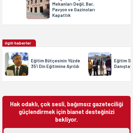
Mekanları Değil, Bar,
Pavyon ve Gazinoları
Kapattık
ilgili haberler
Eğitim Bütçesinin Yüzde
Eğitim Se
35'i Din Eğitimine Ayrıldı
Danıştay
Hak odaklı, çok sesli, bağımsız gazeteciliği
güçlendirmek için bianet desteğinizi
bekliyor.