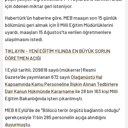
için ödenen miktar geri isteniyor.
Habertürk'ün haberine göre, MEB maaşın son 15 günlük
bölümünü geri almak için İl Milli Eğitim Müdürlüklerini
uyardı, maaşları 15 Ağustos'ta verilen öğretmenlere
ulaşılmasını istedi.
TIKLAYIN - YENİ EĞİTİM YILINDA EN BÜYÜK SORUN
ÖĞRETMEN AÇIĞI
1 Eylül tarihli, 209818 sayılı (mükerrer) Resmi
Gazete'de yayımlanan 672 sayılı
Olağanüstü Hal
Kapsamında Kamu Personeline İlişkin Alınan Tedbirlere
Dair Kanun Hükmünde Kararname
ile 28 bin 163 kişi Milli
Eğitim Bakanlığında işten çıkarılmıştı.
MEB 8 Eylül'de de "Bölücü terör örgütü bağlantılı olduğu"
gerekçesiyle 11 bin 285 personelin açığa alındığını
duyurmuştu
.