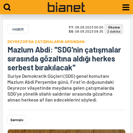
YT:
08.09.2023 00:00
Okuma
HABER
SG:
08.09.2023 09:35
2 dakika
DEYREZOR'DA ÇATIŞMALARIN ARDINDAN
Mazlum Abdi: "SDG'nin çatışmalar
sırasında gözaltına aldığı herkes
serbest bırakılacak"
Suriye Demokratik Güçleri (SDG) genel komutanı
Mazlum Abdi Perşembe günü, Fırat'ın doğusundaki
Deyrezor vilayetinde meydana gelen çatışmalarda
SDG'ye yönelik silahlı saldırılar sırasında gözaltına
alınan herkese af ilan edeceklerini söyledi.
Qamişlo