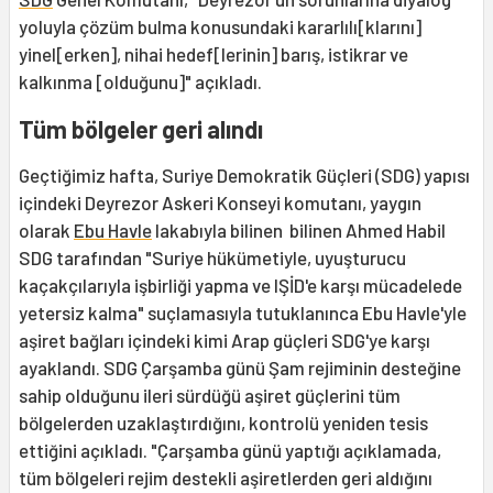
yoluyla çözüm bulma konusundaki kararlılı[klarını]
yinel[erken], nihai hedef[lerinin] barış, istikrar ve
kalkınma [olduğunu]" açıkladı.
Tüm bölgeler geri alındı
Geçtiğimiz hafta, Suriye Demokratik Güçleri (SDG) yapısı
içindeki Deyrezor Askeri Konseyi komutanı, yaygın
olarak
Ebu Havle
lakabıyla bilinen bilinen Ahmed Habil
SDG tarafından "Suriye hükümetiyle, uyuşturucu
kaçakçılarıyla işbirliği yapma ve IŞİD'e karşı mücadelede
yetersiz kalma" suçlamasıyla tutuklanınca Ebu Havle'yle
aşiret bağları içindeki kimi Arap güçleri SDG'ye karşı
ayaklandı. SDG Çarşamba günü Şam rejiminin desteğine
sahip olduğunu ileri sürdüğü aşiret güçlerini tüm
bölgelerden uzaklaştırdığını, kontrolü yeniden tesis
ettiğini açıkladı. "Çarşamba günü yaptığı açıklamada,
tüm bölgeleri rejim destekli aşiretlerden geri aldığını