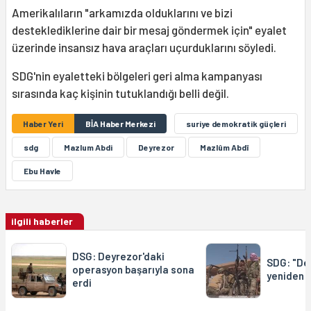
Amerikalıların "arkamızda olduklarını ve bizi
desteklediklerine dair bir mesaj göndermek için" eyalet
üzerinde insansız hava araçları uçurduklarını söyledi.
SDG'nin eyaletteki bölgeleri geri alma kampanyası
sırasında kaç kişinin tutuklandığı belli değil.
Haber Yeri
BİA Haber Merkezi
suriye demokratik güçleri
sdg
Mazlum Abdi
Deyrezor
Mazlûm Abdî
Ebu Havle
ilgili haberler
DSG: Deyrezor'daki
SDG: "Dey
operasyon başarıyla sona
yeniden k
erdi