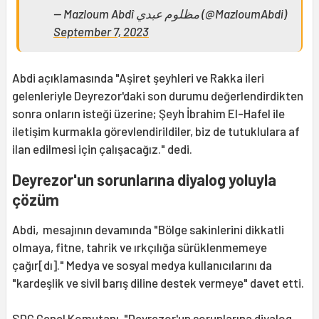
— Mazloum Abdî مظلوم عبدي (@MazloumAbdi)
September 7, 2023
Abdi açıklamasında "Aşiret şeyhleri ​​ve Rakka ileri
gelenleriyle Deyrezor'daki son durumu değerlendirdikten
sonra onların isteği üzerine; Şeyh İbrahim El-Hafel ile
iletişim kurmakla görevlendirildiler, biz de tutuklulara af
ilan edilmesi için çalışacağız." dedi.
Deyrezor'un sorunlarına diyalog yoluyla
çözüm
Abdi, mesajının devamında "Bölge sakinlerini dikkatli
olmaya, fitne, tahrik ve ırkçılığa sürüklenmemeye
çağır[dı]." Medya ve sosyal medya kullanıcılarını da
"kardeşlik ve sivil barış diline destek vermeye" davet etti.
SDG
Genel Komutanı, "Deyrezor'un sorunlarına diyalog