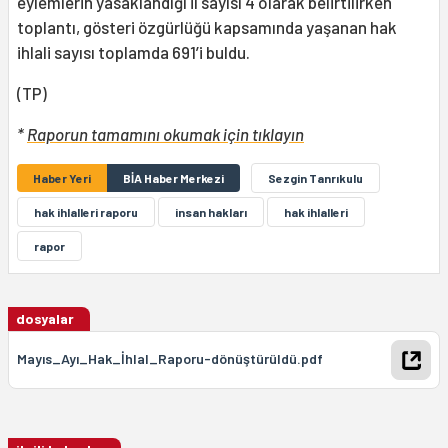
eylemlerin yasaklandığı il sayısı 4 olarak belirtilirken
toplantı, gösteri özgürlüğü kapsamında yaşanan hak
ihlali sayısı toplamda 691’i buldu.
(TP)
*
Raporun tamamını okumak için tıklayın
Haber Yeri
BİA Haber Merkezi
Sezgin Tanrıkulu
hak ihlalleri raporu
insan hakları
hak ihlalleri
rapor
dosyalar
Mayıs_Ayı_Hak_İhlal_Raporu-dönüştürüldü.pdf