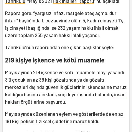
Tanrıkulu
, “Mayıs 2021
Hak İhlalleri Raporu
” nu açıkladı.
Rapora göre, “yargısız infaz, rastgele ateş açma, dur
ihtarı” başlığında 1, cezaevinde ölüm 5, kadın cinayeti 17,
iş cinayeti başlığında ise 232 yaşam hakkı ihlali olmak
üzere toplam 255 yaşam hakkı ihlali yaşandı.
Tanrıkulu’nun raporundan öne çıkan başlıklar şöyle:
219 kişiye işkence ve kötü muamele
Mayıs ayında 219 işkence ve kötü muamele olayı yaşandı.
3’ü çocuk en az 38 kişi gözaltında ya da gözaltı
merkezleri dışında güvenlik güçlerinin işkencesine maruz
kaldığını basına açıkladı, suç duyurusunda bulundu,
insan
hakları
örgütlerine başvurdu.
Mayıs ayında düzenlenen eylem ve gösterilerde de en az
181 kişi polisin fiziksel şiddetine maruz kaldı.