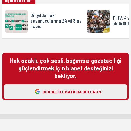
ilgili haberler
Bir yılda hak
TİHV: 4 y
savunucularına 24 yıl 3 ay
öldürüldü
hapis
Hak odaklı, çok sesli, bağımsız gazeteciliği
güçlendirmek için bianet desteğinizi
bekliyor.
GOOGLE ILE KATKIDA BULUNUN