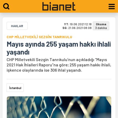
YT:
19.06.2021 12:18
Okuma
HAKLAR
SG:
21.06.2021 08:08
3 dakika
CHP MİLLETVEKİLİ SEZGİN TANRIKULU
Mayıs ayında 255 yaşam hakkı ihlali
yaşandı
CHP Milletvekili Sezgin Tanrıkulu’nun açıkladığı “Mayıs
2021 Hak İhlalleri Raporu”na göre; 255 yaşam hakkı ihlali,
işkence olaylarında ise 306 ihlal yaşandı.
İstanbul