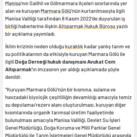
Manisa
'nın Salihli ve Gölmarmara ilçeleri sınırlarında yer
alan ve kuruyan
Marmara Gölü
'nün kurtarılmasıyla ilgili
Manisa Valiliği tarafından 8 Kasım 2022'de duyurulan
iş
birliği
haberlerine ilişkin
Altıparmak Hukuk Bürosu
yazılı
bir açıklama yayımladı.
İklim krizinin neden olduğu
kuraklık
kadar yanlış tarım ve
su politikalarının da etkisiyle kuruyan Marmara Gölü ile
ilgili
Doğa Derneği hukuk danışmanı Avukat Cem
Altıparmak'
ın imzasının yer aldığı açıklamada şöyle
denildi:
"Kuruyan Marmara Gölü'nün bir kısmına, sulama ve
havzadaki biyolojik çeşitliliğin devamlılığı amacıyla temiz
su depolama/rezerv alanı oluşturulması, kuruyan diğer
kısımlarında organik tarımsal üretim faaliyetinde
bulunulması amacıyla Manisa Valiliği, Devlet Su İşleri
Genel Müdürlüğü, Doğa Koruma ve Milli Parklar Genel
Müdürlüğü ile Tarım İşletmeleri Genel Müdürlüğü arasında