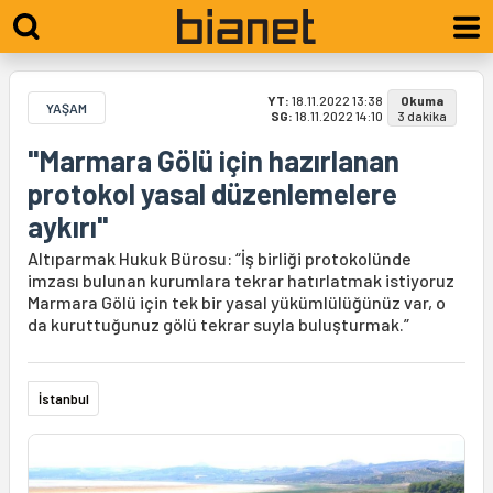
YT:
18.11.2022 13:38
Okuma
YAŞAM
SG:
18.11.2022 14:10
3 dakika
"Marmara Gölü için hazırlanan
protokol yasal düzenlemelere
aykırı"
Altıparmak Hukuk Bürosu: “İş birliği protokolünde
imzası bulunan kurumlara tekrar hatırlatmak istiyoruz
Marmara Gölü için tek bir yasal yükümlülüğünüz var, o
da kuruttuğunuz gölü tekrar suyla buluşturmak.”
İstanbul