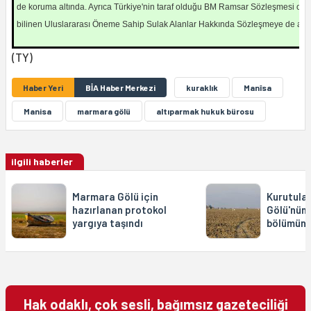
de koruma altında. Ayrıca Türkiye'nin taraf olduğu BM Ramsar Sözleşmesi ola
bilinen Uluslararası Öneme Sahip Sulak Alanlar Hakkında Sözleşmeye de aykı
(TY)
Haber Yeri
BİA Haber Merkezi
kuraklık
Manîsa
Manisa
marmara gölü
altıparmak hukuk bürosu
ilgili haberler
Marmara Gölü için
Kurutula
hazırlanan protokol
Gölü'nün 
yargıya taşındı
bölümünd
Hak odaklı, çok sesli, bağımsız gazeteciliği