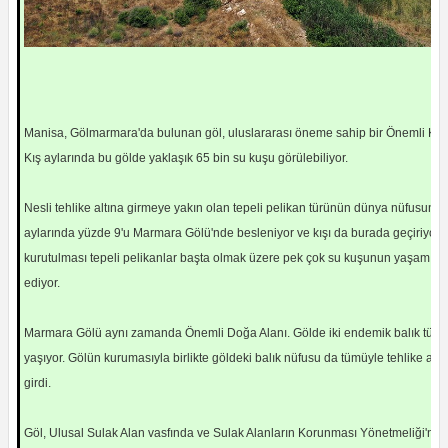
Manisa, Gölmarmara'da bulunan göl, uluslararası öneme sahip bir Önemli Kuş
Kış aylarında bu gölde yaklaşık 65 bin su kuşu görülebiliyor.
Nesli tehlike altına girmeye yakın olan tepeli pelikan türünün dünya nüfusunun
aylarında yüzde 9'u Marmara Gölü'nde besleniyor ve kışı da burada geçiriyor.
kurutulması tepeli pelikanlar başta olmak üzere pek çok su kuşunun yaşamını 
ediyor.
Marmara Gölü aynı zamanda Önemli Doğa Alanı. Gölde iki endemik balık türü
yaşıyor. Gölün kurumasıyla birlikte göldeki balık nüfusu da tümüyle tehlike altı
girdi.
Göl, Ulusal Sulak Alan vasfında ve Sulak Alanların Korunması Yönetmeliği'ne 