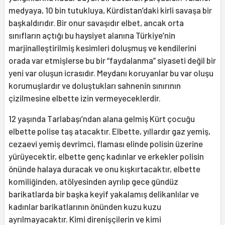
medyaya, 10 bin tutukluya, Kürdistan’daki kirli savaşa bir
başkaldırıdır. Bir onur savaşıdır elbet, ancak orta
sınıfların açtığı bu haysiyet alanına Türkiye’nin
marjinalleştirilmiş kesimleri doluşmuş ve kendilerini
orada var etmişlerse bu bir “faydalanma” siyaseti değil bir
yeni var oluşun icrasıdır. Meydanı koruyanlar bu var oluşu
korumuşlardır ve doluştukları sahnenin sınırının
çizilmesine elbette izin vermeyeceklerdir.
12 yaşında Tarlabaşı’ndan alana gelmiş Kürt çocuğu
elbette polise taş atacaktır. Elbette, yıllardır gaz yemiş,
cezaevi yemiş devrimci, flaması elinde polisin üzerine
yürüyecektir, elbette genç kadınlar ve erkekler polisin
önünde halaya duracak ve onu kışkırtacaktır, elbette
komiliğinden, atölyesinden ayrılıp gece gündüz
barikatlarda bir başka keyif yakalamış delikanlılar ve
kadınlar barikatlarının önünden kuzu kuzu
ayrılmayacaktır. Kimi direnişçilerin ve kimi