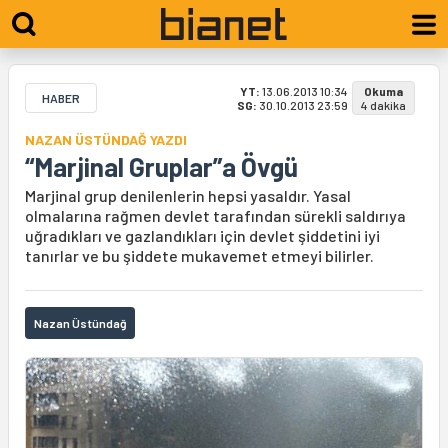
YT:
13.06.2013 10:34
Okuma
HABER
SG:
30.10.2013 23:59
4 dakika
NAZAN ÜSTÜNDAĞ YAZDI
“Marjinal Gruplar”a Övgü
Marjinal grup denilenlerin hepsi yasaldır. Yasal
olmalarına rağmen devlet tarafından sürekli saldırıya
uğradıkları ve gazlandıkları için devlet şiddetini iyi
tanırlar ve bu şiddete mukavemet etmeyi bilirler.
Nazan Üstündağ