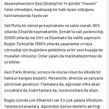
dayanışmacıların
Gezi Direnişi
’nin 14 gündür “masum”
falan olmadığını, basbayağı bir halk isyanı olduğunu
hatırlamasında fayda var.
Vali Mutlu bir sömürge kaymakamı ve valisi olarak, 90’lı
yıllarda Silopi’de kaymakamlık, Şırnak’ta vali yardımcılığı,
2000li yıllarda ise Siirt ve Diyarbakır’da valilik yapmıştır.
Bugün Türkiye’de 1990’lı yıllarda yaşananlar ortaya
çıkmadığı için bugünlere gelebilmiş ve bir yeni kuşağa da
musallat olmuştur. Onlar yalanı da marjinalleştirmeyi de
iyi bilirler.
Gezi Parkı direnişi, sonucu ne olursa olsun bu ülkede bir
hakikat kavgası başlattı. Metanetle, dirençle ve yanyana
yürütmek gerekiyor. Flamalara da, ağzından öfke akan
çocuklara da, kışkırtanlara da, tezavuratlara da alışın.
Bugün içimde çok öfkeli biri var. En çok yalana öfkeliyim.
Yalanlara kananlara. Ağzımdan içeriye devletin akıttığı