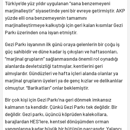
Türkiye’de yüz yıldır uygulanan “sana benzemeyeni
marjinalleştir” siyasetinde yeni bir evreye getirmiştir. AKP
yüzde elli ona benzemeyenin tamamını
marjinalleştirmeye kalkıştığı için geri kalan kısımlar Gezi
Parkı üzerinden ona isyan etmiştir.
Gezi Parkı isyanının ilk günü oraya gelenlerin bir çoğu iş
güç sahibidir ve düne kadar iş çıkışları ve haftasonları,
“marjinal grupların” sağlanmasında önemli rol oynadığı
alanlarda devletsizliği tatmışlar, kentlerini geri
almışlardır. Gündüzleri ve hafta içleri alanda olanlar ya
marjinal grupların üyeleri ya de genç kızlar ve delikanlılar
olmuştur. “Barikatları” onlar beklemiştir.
Bir çok kişi için Gezi Parkı’na geri dönmek imkansız
kalmanın ta kendidir. Çünkü Gezi Parkı tek değildir. Bir
değildir. Gezi parkı, üçüncü köprüden kalekollara,
barajlardan HES’lere, kentsel dönüşümden orman
yangınlarına kadar büyük bir bütünün parçasıdır. Yalancı