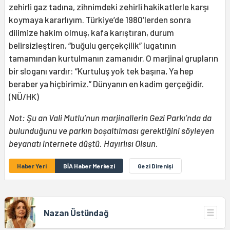
zehirli gaz tadına, zihnimdeki zehirli hakikatlerle karşı
koymaya kararlıyım. Türkiye’de 1980’lerden sonra
dilimize hakim olmuş, kafa karıştıran, durum
belirsizleştiren, “buğulu gerçekçilik” lugatının
tamamından kurtulmanın zamanıdır. O marjinal grupların
bir sloganı vardır: “Kurtuluş yok tek başına, Ya hep
beraber ya hiçbirimiz.” Dünyanın en kadim gerçeğidir.
(NÜ/HK)
Not: Şu an Vali Mutlu’nun marjinallerin Gezi Parkı’nda da
bulunduğunu ve parkın boşaltılması gerektiğini söyleyen
beyanatı internete düştü. Hayırlısı Olsun.
Haber Yeri
BİA Haber Merkezi
Gezi Direnişi
Nazan Üstündağ