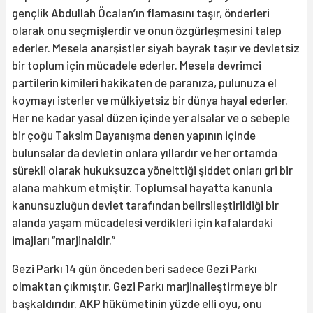
gençlik Abdullah Öcalan’ın flamasını taşır, önderleri
olarak onu seçmişlerdir ve onun özgürleşmesini talep
ederler. Mesela anarşistler siyah bayrak taşır ve devletsiz
bir toplum için mücadele ederler. Mesela devrimci
partilerin kimileri hakikaten de paranıza, pulunuza el
koymayı isterler ve mülkiyetsiz bir dünya hayal ederler.
Her ne kadar yasal düzen içinde yer alsalar ve o sebeple
bir çoğu Taksim Dayanışma denen yapının içinde
bulunsalar da devletin onlara yıllardır ve her ortamda
sürekli olarak hukuksuzca yönelttiği şiddet onları gri bir
alana mahkum etmiştir. Toplumsal hayatta kanunla
kanunsuzluğun devlet tarafından belirsileştirildiği bir
alanda yaşam mücadelesi verdikleri için kafalardaki
imajları “marjinaldir.”
Gezi Parkı 14 gün önceden beri sadece Gezi Parkı
olmaktan çıkmıştır. Gezi Parkı marjinalleştirmeye bir
başkaldırıdır. AKP hükümetinin yüzde elli oyu, onu