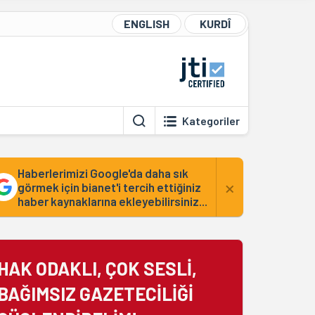
ENGLISH
KURDÎ
Kategoriler
Haberlerimizi Google'da daha sık
×
görmek için bianet'i tercih ettiğiniz
haber kaynaklarına ekleyebilirsiniz...
HAK ODAKLI, ÇOK SESLİ,
BAĞIMSIZ GAZETECİLİĞİ