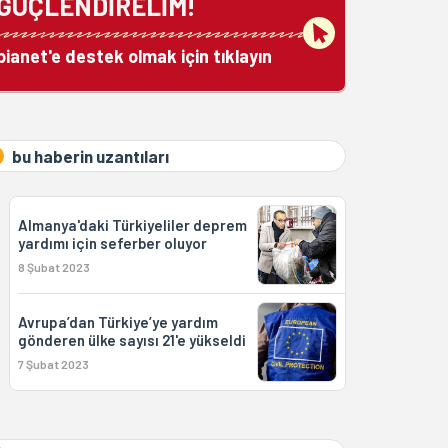
GÜÇLENDİRELİM!
bianet'e destek olmak için tıklayın
bu haberin uzantıları
Almanya'daki Türkiyeliler deprem
yardımı için seferber oluyor
8 Şubat 2023
Avrupa’dan Türkiye’ye yardım
gönderen ülke sayısı 21'e yükseldi
7 Şubat 2023