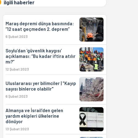
ilgili haberler
Maraş depremi dünya basınında:
“12 saat geçmeden 2. deprem”
6 Şubat 2023
Soylu’dan ‘güvenlik kaygısı’
açıklaması: “Bu kadar iftira atılır
mı?”
12 Şubat 2023
Uluslararası yer bilimciler | "Kayıp
sayısı binlerce olabilir"
6 Şubat 2023
Almanya ve İsrail’den gelen
yardım ekipleri ülkelerine
dönüyor
13 Şubat 2023