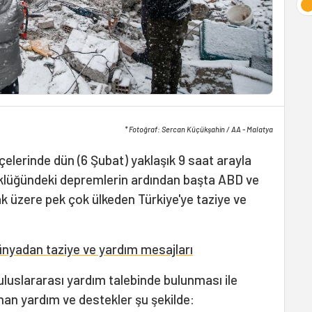
* Fotoğraf: Sercan Küçükşahin / AA - Malatya
ilçelerinde dün (6 Şubat) yaklaşık 9 saat arayla
klüğündeki depremlerin ardından başta ABD ve
mak üzere pek çok ülkeden Türkiye'ye taziye ve
nyadan taziye ve yardım mesajları
uluslararası yardım talebinde bulunması ile
nan yardım ve destekler şu şekilde: