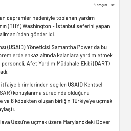
* Fotoğraf: THY
an depremler nedeniyle toplanan yardım
'nın (THY) Washington - İstanbul seferini yapan
alimanı'ndan gönderildi.
nsı (USAID) Yöneticisi Samantha Power da bu
premlerde enkaz altında kalanlara yardım etmek
 ait personeli, Afet Yardım Müdahale Ekibi (DART)
adı.
itfaiye birimlerinden seçilen USAID Kentsel
USAR) konuşlanma sürecinde olduğunu
üye ve 6 köpekten oluşan birliğin Türkiye'ye uçmak
ylaştı.
ik Hava Üssü'ne uçmak üzere Maryland'deki Dover