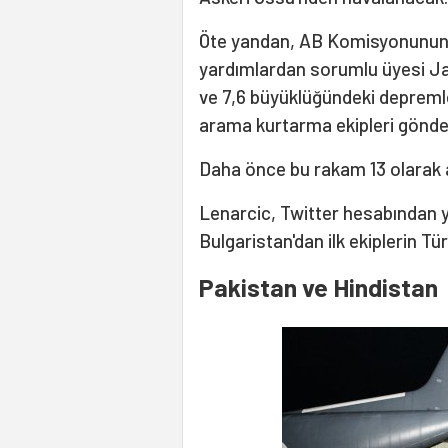
Öte yandan, AB Komisyonunun kr
yardımlardan sorumlu üyesi Jane
ve 7,6 büyüklüğündeki depremle
arama kurtarma ekipleri gönder
Daha önce bu rakam 13 olarak a
Lenarcic, Twitter hesabından 
Bulgaristan'dan ilk ekiplerin Tür
Pakistan ve Hindistan