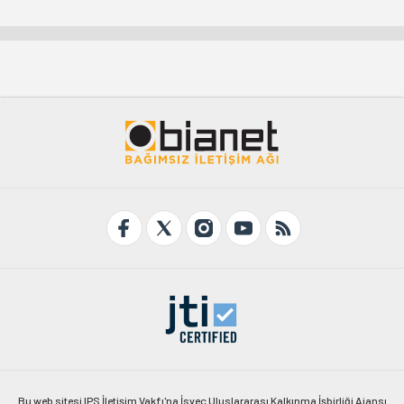
Bu web sitesi IPS İletişim Vakfı'na İsveç Uluslararası Kalkınma İşbirliği Ajansı