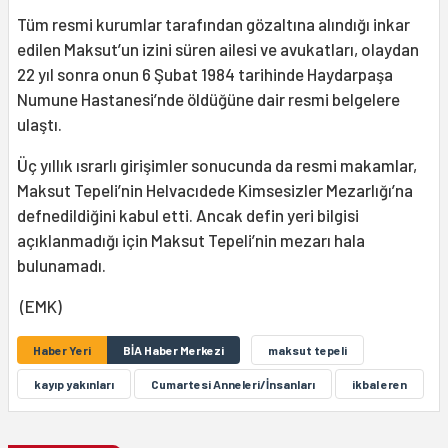
Tüm resmi kurumlar tarafından gözaltına alındığı inkar
edilen Maksut’un izini süren ailesi ve avukatları, olaydan
22 yıl sonra onun 6 Şubat 1984 tarihinde Haydarpaşa
Numune Hastanesi’nde öldüğüne dair resmi belgelere
ulaştı.
Üç yıllık ısrarlı girişimler sonucunda da resmi makamlar,
Maksut Tepeli’nin Helvacıdede Kimsesizler Mezarlığı’na
defnedildiğini kabul etti. Ancak defin yeri bilgisi
açıklanmadığı için Maksut Tepeli’nin mezarı hala
bulunamadı.
(EMK)
Haber Yeri
BİA Haber Merkezi
maksut tepeli
kayıp yakınları
Cumartesi Anneleri/İnsanları
ikbal eren