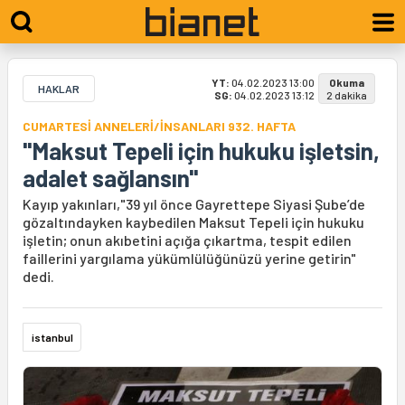
YT:
04.02.2023 13:00
Okuma
HAKLAR
SG:
04.02.2023 13:12
2 dakika
CUMARTESİ ANNELERİ/İNSANLARI 932. HAFTA
"Maksut Tepeli için hukuku işletsin,
adalet sağlansın"
Kayıp yakınları,"39 yıl önce Gayrettepe Siyasi Şube’de
gözaltındayken kaybedilen Maksut Tepeli için hukuku
işletin; onun akıbetini açığa çıkartma, tespit edilen
faillerini yargılama yükümlülüğünüzü yerine getirin"
dedi.
istanbul