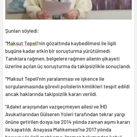
Şunları söyledi:
“
Maksut Tepeli
’nin gözaltında kaybedilmesi ile ilgili
bugüne kadar etkin bir soruşturma yürütülmedi.
Tanıklara rağmen, belgelere rağmen ailenin şikayeti
üzerine açılan üç soruşturma da takipsizlikle sonuçlandı.
"Maksut Tepeli’nin yaralanması ve işkence ile
sorgulanmasında görevli polislerin kimlikleri tespit edildi
ancak haklarında takipsizlik kararı verildi.
“Adalet arayışından vazgeçmeyen ailesi ve İHD
Avukatlarından Gülseren Yoleri tarafından tekrar yargı
önüne getirilen dosya ise 2014 yılında zaman aşımı kararı
ile kapatıldı. Anayasa Mahkemesi'ne 2017 yılında
başvuruyla ilgili mahkeme; “zaman bakımından kabul