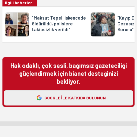
ilgili haberler
"Maksut Tepeli işkencede
“Kayıp Do
öldürüldü, polislere
Cezasızlı
takipsizlik verildi"
Sorunu”
Hak odaklı, çok sesli, bağımsız gazeteciliği
güçlendirmek için bianet desteğinizi
bekliyor.
GOOGLE ILE KATKIDA BULUNUN