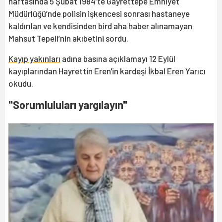
haftasında 5 Şubat 1984’te Gayrettepe Emniyet
Müdürlüğü’nde polisin işkencesi sonrası hastaneye
kaldırılan ve kendisinden bird aha haber alınamayan
Mahsut Tepeli’nin akıbetini sordu.
Kayıp yakınları
adına basına açıklamayı 12 Eylül
kayıplarından Hayrettin Eren'in kardeşi
İkbal Eren
Yarıcı
okudu.
"Sorumluluları yargılayın"