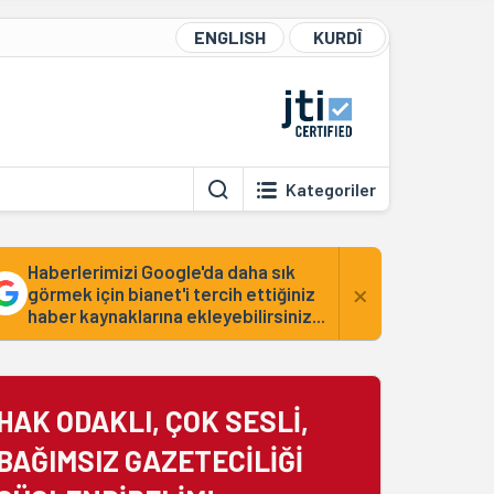
ENGLISH
KURDÎ
Kategoriler
Haberlerimizi Google'da daha sık
×
görmek için bianet'i tercih ettiğiniz
haber kaynaklarına ekleyebilirsiniz...
HAK ODAKLI, ÇOK SESLİ,
BAĞIMSIZ GAZETECİLİĞİ