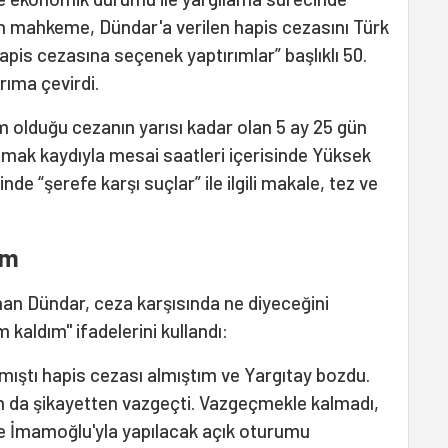
n mahkeme, Dündar'a verilen hapis cezasını Türk
pis cezasına seçenek yaptırımlar” başlıklı 50.
ıma çevirdi.
lduğu cezanın yarısı kadar olan 5 ay 25 gün
lmak kaydıyla mesai saatleri içerisinde Yüksek
e “şerefe karşı suçlar” ile ilgili makale, tez ve
ım
nan Dündar, ceza karşısında ne diyeceğini
m kaldım" ifadelerini kullandı:
mıştı hapis cezası almıştım ve Yargıtay bozdu.
ım da şikayetten vazgeçti. Vazgeçmekle kalmadı,
e İmamoğlu'yla yapılacak açık oturumu