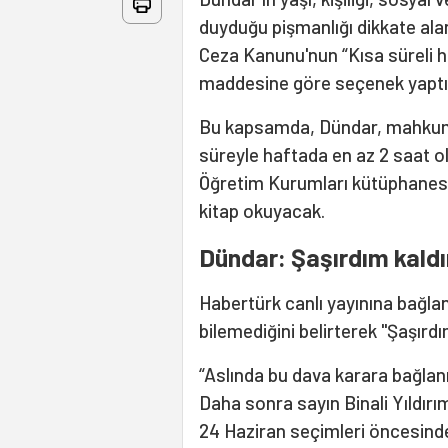
duyduğu pişmanlığı dikkate ala
Ceza Kanunu'nun “Kısa süreli ha
maddesine göre seçenek yaptır
Bu kapsamda, Dündar, mahkum o
süreyle haftada en az 2 saat o
Öğretim Kurumları kütüphanesind
kitap okuyacak.
Dündar: Şaşırdım kald
Habertürk canlı yayınına bağla
bilemediğini belirterek "Şaşırdı
“Aslında bu dava karara bağlan
Daha sonra sayın Binali Yıldır
24 Haziran seçimleri öncesind