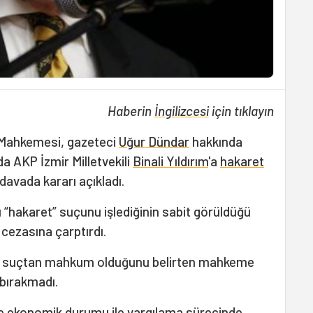
Haberin
İngilizcesi
için tıklayın
 Mahkemesi, gazeteci
Uğur Dündar
hakkında
da AKP İzmir Milletvekili
Binali Yıldırım
'a
hakaret
 davada kararı açıkladı.
 “hakaret” suçunu işlediğinin sabit görüldüğü
 cezasına çarptırdı.
lı suçtan mahkum olduğunu belirten mahkeme
bırakmadı.
l ve ekonomik durumu ile yargılama sürecinde