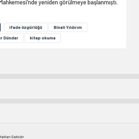
Mahkemesi'nde yeniden görülmeye başlanmıştı.
ifade özgürlüğü
Binali Yıldırım
r Dündar
kitap okuma
kları Saklıdır