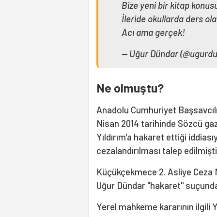
Bize yeni bir kitap konusu
İleride okullarda ders ol
Acı ama gerçek!
— Uğur Dündar (@ugurd
Ne olmuştu?
Anadolu Cumhuriyet Başsavcılı
Nisan 2014 tarihinde Sözcü gaze
Yıldırım'a hakaret ettiği iddiası
cezalandırılması talep edilmişti
Küçükçekmece 2. Asliye Ceza 
Uğur Dündar "hakaret" suçundan
Yerel mahkeme kararının ilgili