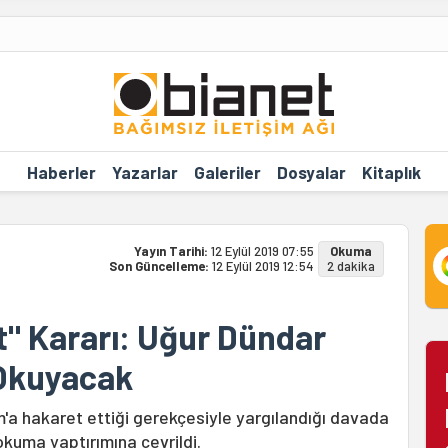
Haberler
Yazarlar
Galeriler
Dosyalar
Kitaplık
Yayın Tarihi:
12 Eylül 2019 07:55
Okuma
Son Güncelleme:
12 Eylül 2019 12:54
2 dakika
 Kararı: Uğur Dündar
 Okuyacak
ım'a hakaret ettiği gerekçesiyle yargılandığı davada
okuma yaptırımına çevrildi.