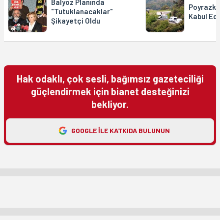
Balyoz Planında
Poyrazkö
"Tutuklanacaklar"
Kabul Edi
Şikayetçi Oldu
Hak odaklı, çok sesli, bağımsız gazeteciliği
güçlendirmek için bianet desteğinizi
bekliyor.
GOOGLE ILE KATKIDA BULUNUN