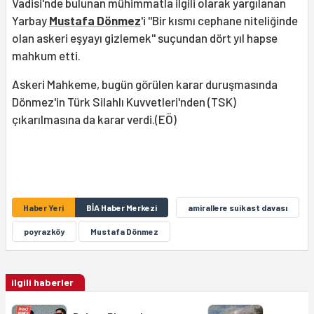
Vadisi'nde bulunan mühimmatla ilgili olarak yargılanan
Yarbay
Mustafa Dönmez
'i ''Bir kısmı cephane niteliğinde
olan askeri eşyayı gizlemek'' suçundan dört yıl hapse
mahkum etti.
Askeri Mahkeme, bugün görülen karar duruşmasında
Dönmez'in Türk Silahlı Kuvvetleri'nden (TSK)
çıkarılmasına da karar verdi.(EÖ)
Haber Yeri
BİA Haber Merkezi
amirallere suikast davası
poyrazköy
Mustafa Dönmez
ilgili haberler