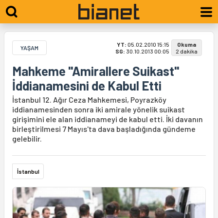
YT:
05.02.2010 15:15
Okuma
YAŞAM
SG:
30.10.2013 00:05
2 dakika
Mahkeme "Amirallere Suikast"
İddianamesini de Kabul Etti
İstanbul 12. Ağır Ceza Mahkemesi, Poyrazköy
iddianamesinden sonra iki amirale yönelik suikast
girişimini ele alan iddianameyi de kabul etti. İki davanın
birleştirilmesi 7 Mayıs'ta dava başladığında gündeme
gelebilir.
İstanbul