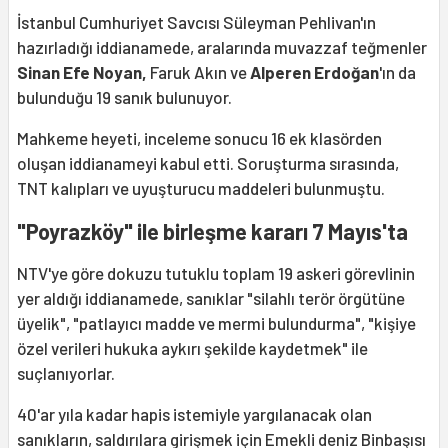
İstanbul Cumhuriyet Savcısı Süleyman Pehlivan'ın
hazırladığı iddianamede, aralarında muvazzaf teğmenler
Sinan Efe Noyan,
Faruk Akın ve
Alperen Erdoğan
'ın da
bulunduğu 19 sanık bulunuyor.
Mahkeme heyeti, inceleme sonucu 16 ek klasörden
oluşan iddianameyi kabul etti. Soruşturma sırasında,
TNT kalıpları ve uyuşturucu maddeleri bulunmuştu.
"Poyrazköy" ile birleşme kararı 7 Mayıs'ta
NTV'ye göre dokuzu tutuklu toplam 19 askeri görevlinin
yer aldığı iddianamede, sanıklar "silahlı terör örgütüne
üyelik", "patlayıcı madde ve mermi bulundurma", "kişiye
özel verileri hukuka aykırı şekilde kaydetmek" ile
suçlanıyorlar.
40'ar yıla kadar hapis istemiyle yargılanacak olan
sanıkların, saldırılara girişmek için
Emekli deniz Binbaşısı