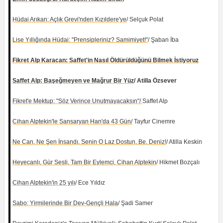
Hüdai Arıkan: Açlık Grevi'nden Kızıldere'ye
/ Selçuk Polat
Lise Yıllığında Hüdai: "Prensipleriniz? Samimiyet!"
/ Şaban İba
Fikret Alp Karacan: Saffet'in Nasıl Öldürüldüğünü Bilmek İstiyoruz
Saffet Alp: Başeğmeyen ve Mağrur Bir Yüz
/ Atilla Özsever
Fikret'e Mektup: "Söz Verince Unutmayacaksın"/
Saffet Alp
Cihan Alptekin'le Sansaryan Han'da 43 Gün/
Tayfur Cinemre
Ne Can, Ne Şen İnsandı, Senin O Laz Dostun, Be, Deniz!
/ Atilla Keskin
Heyecanlı, Gür Sesli, Tam Bir Eylemci, Cihan Alptekin
/ Hikmet Bozçalı
Cihan Alptekin'in 25 yılı
/ Ece Yıldız
Sabo: Yirmilerinde Bir Dev-Gençli Hala
/ Şadi Samer