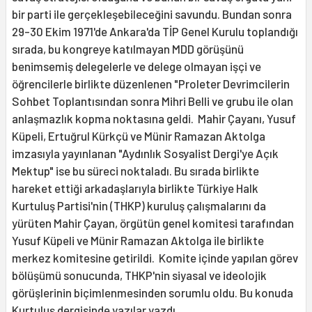
bir parti ile gerçekleşebileceğini savundu. Bundan sonra
29-30 Ekim 1971'de Ankara'da TİP Genel Kurulu toplandığı
sırada, bu kongreye katılmayan MDD görüşünü
benimsemiş delegelerle ve delege olmayan işçi ve
öğrencilerle birlikte düzenlenen "Proleter Devrimcilerin
Sohbet Toplantısından sonra Mihri Belli ve grubu ile olan
anlaşmazlık kopma noktasına geldi. Mahir Çayanı, Yusuf
Küpeli, Ertuğrul Kürkçü ve Münir Ramazan Aktolga
imzasıyla yayınlanan "Aydınlık Sosyalist Dergi'ye Açık
Mektup" ise bu süreci noktaladı. Bu sırada birlikte
hareket ettiği arkadaşlarıyla birlikte Türkiye Halk
Kurtuluş Partisi'nin (THKP) kuruluş çalışmalarını da
yürüten Mahir Çayan, örgütün genel komitesi tarafından
Yusuf Küpeli ve Münir Ramazan Aktolga ile birlikte
merkez komitesine getirildi. Komite içinde yapılan görev
bölüşümü sonucunda, THKP'nin siyasal ve ideolojik
görüşlerinin biçimlenmesinden sorumlu oldu. Bu konuda
Kurtuluş dergisinde yazılar yazdı.