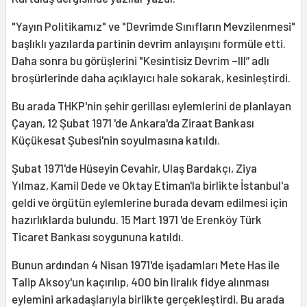
"Yayın Politikamız" ve "Devrimde Sınıfların Mevzilenmesi"
başlıklı yazılarda partinin devrim anlayışını formüle etti.
Daha sonra bu görüşlerini "Kesintisiz Devrim –III” adlı
broşürlerinde daha açıklayıcı hale sokarak, kesinleştirdi.
Bu arada THKP'nin şehir gerillası eylemlerini de planlayan
Çayan, 12 Şubat 1971 'de Ankara'da Ziraat Bankası
Küçükesat Şubesi'nin soyulmasına katıldı.
Şubat 1971'de Hüseyin Cevahir, Ulaş Bardakçı, Ziya
Yılmaz, Kamil Dede ve Oktay Etiman'la birlikte İstanbul'a
geldi ve örgütün eylemlerine burada devam edilmesi için
hazırlıklarda bulundu. 15 Mart 1971 'de Erenköy Türk
Ticaret Bankası soygununa katıldı.
Bunun ardından 4 Nisan 1971'de işadamları Mete Has ile
Talip Aksoy'un kaçırılıp, 400 bin liralık fidye alınması
eylemini arkadaşlarıyla birlikte gerçekleştirdi. Bu arada