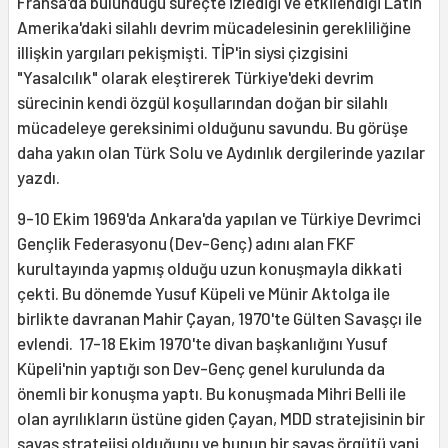
Fransa'da bulunduğu süreçte izlediği ve etkilendiği Latin
Amerika'daki silahlı devrim mücadelesinin gerekliliğine
illişkin yargıları pekişmişti. TİP'in siysi çizgisini
"Yasalcılık" olarak eleştirerek Türkiye'deki devrim
sürecinin kendi özgül koşullarından doğan bir silahlı
mücadeleye gereksinimi olduğunu savundu. Bu görüşe
daha yakın olan Türk Solu ve Aydınlık dergilerinde yazılar
yazdı.
9-10 Ekim 1969'da Ankara'da yapılan ve Türkiye Devrimci
Gençlik Federasyonu (Dev-Genç) adını alan FKF
kurultayında yapmış olduğu uzun konuşmayla dikkati
çekti. Bu dönemde Yusuf Küpeli ve Münir Aktolga ile
birlikte davranan Mahir Çayan, 1970'te Gülten Savaşçı ile
evlendi. 17-18 Ekim 1970'te divan başkanlığını Yusuf
Küpeli'nin yaptığı son Dev-Genç genel kurulunda da
önemli bir konuşma yaptı. Bu konuşmada Mihri Belli ile
olan ayrılıkların üstüne giden Çayan, MDD stratejisinin bir
savaş stratejisi olduğunu ve bunun bir savaş örgütü yani