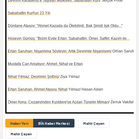
Devrimi Karadeniz'e Taşıyan Mülkiyeli: Sabahattin Kurt
/ Selçuk Polat
Sabahattin Kurt'un 23 Yılı
Dürdane Atasoy: "Ahmet Kazada da Ölebilirdi, Bak Şimdi Işık Oldu..."
Hüseyin Gümüş: "Bizim Evde Ertan, Sabahattin, Ömer, Saffet, Kazım ile...
Ertan Saruhan: Nişanlıma Söyleyin, Artık Devrimle Nişanlıyım/
Orhan Saruhan
Mustafa Can Anlatıyor: Ahmet, Nihat ve Ertan
Nihat Yılmaz: Devrimin Şoförü/
Ziya Yılmaz
Ertan Saruhan, Ahmet Atasoy, Nihat
Yılmaz/ Hasan Aslan
Ömer Ayna: Cezaevinden Kızıldere'ye Açılan Tünelin Mimarı
/ Zerruk Vakıfahm
Haber Yeri
BİA Haber Merkezi
Mahîr Çayan
Mahir Çayan