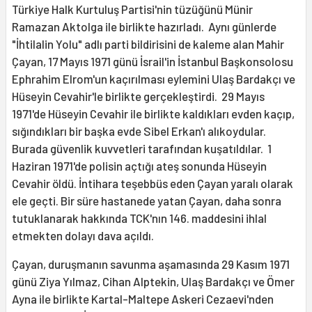
Türkiye Halk Kurtuluş Partisi'nin tüzüğünü Münir
Ramazan Aktolga ile birlikte hazırladı. Aynı günlerde
"İhtilalin Yolu" adlı parti bildirisini de kaleme alan Mahir
Çayan, 17 Mayıs 1971 günü İsrail'in İstanbul Başkonsolosu
Ephrahim Elrom'un kaçırılması eylemini Ulaş Bardakçı ve
Hüseyin Cevahir'le birlikte gerçekleştirdi. 29 Mayıs
1971'de Hüseyin Cevahir ile birlikte kaldıkları evden kaçıp,
sığındıkları bir başka evde Sibel Erkan'ı alıkoydular.
Burada güvenlik kuvvetleri tarafından kuşatıldılar. 1
Haziran 1971'de polisin açtığı ateş sonunda Hüseyin
Cevahir öldü. İntihara teşebbüs eden Çayan yaralı olarak
ele geçti. Bir süre hastanede yatan Çayan, daha sonra
tutuklanarak hakkında TCK'nın 146. maddesini ihlal
etmekten dolayı dava açıldı.
Çayan, duruşmanın savunma aşamasında 29 Kasım 1971
günü Ziya Yılmaz, Cihan Alptekin, Ulaş Bardakçı ve Ömer
Ayna ile birlikte Kartal-Maltepe Askeri Cezaevi'nden