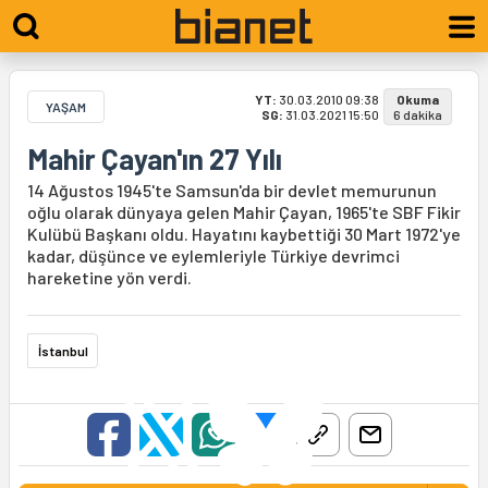
YT:
30.03.2010 09:38
Okuma
YAŞAM
SG:
31.03.2021 15:50
6 dakika
Mahir Çayan'ın 27 Yılı
14 Ağustos 1945'te Samsun'da bir devlet memurunun
oğlu olarak dünyaya gelen Mahir Çayan, 1965'te SBF Fikir
Kulübü Başkanı oldu. Hayatını kaybettiği 30 Mart 1972'ye
kadar, düşünce ve eylemleriyle Türkiye devrimci
hareketine yön verdi.
İstanbul