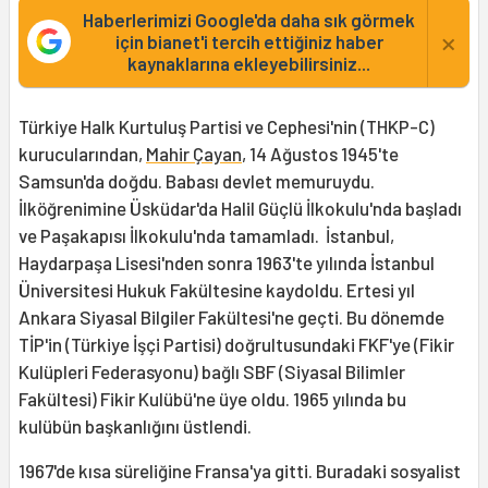
Haberlerimizi Google'da daha sık görmek
×
için bianet'i tercih ettiğiniz haber
kaynaklarına ekleyebilirsiniz...
Türkiye Halk Kurtuluş Partisi ve Cephesi'nin (THKP-C)
kurucularından,
Mahir Çayan
, 14 Ağustos 1945'te
Samsun'da doğdu. Babası devlet memuruydu.
İlköğrenimine Üsküdar'da Halil Güçlü İlkokulu'nda başladı
ve Paşakapısı İlkokulu'nda tamamladı. İstanbul,
Haydarpaşa Lisesi'nden sonra 1963'te yılında İstanbul
Üniversitesi Hukuk Fakültesine kaydoldu. Ertesi yıl
Ankara Siyasal Bilgiler Fakültesi'ne geçti. Bu dönemde
TİP'in (Türkiye İşçi Partisi) doğrultusundaki FKF'ye (Fikir
Kulüpleri Federasyonu) bağlı SBF (Siyasal Bilimler
Fakültesi) Fikir Kulübü'ne üye oldu. 1965 yılında bu
kulübün başkanlığını üstlendi.
1967'de kısa süreliğine Fransa'ya gitti. Buradaki sosyalist