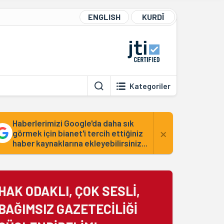
ENGLISH
KURDÎ
Kategoriler
Haberlerimizi Google'da daha sık
×
görmek için bianet'i tercih ettiğiniz
haber kaynaklarına ekleyebilirsiniz...
HAK ODAKLI, ÇOK SESLİ,
BAĞIMSIZ GAZETECİLİĞİ