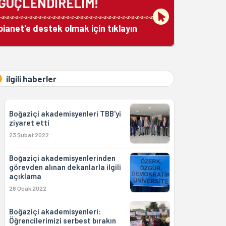
GÜÇLENDİRELİM!
bianet'e destek olmak için tıklayın
ilgili haberler
Boğaziçi akademisyenleri TBB'yi
ziyaret etti
23 Şubat 2022
Boğaziçi akademisyenlerinden
görevden alınan dekanlarla ilgili
açıklama
26 Ocak 2022
Boğaziçi akademisyenleri:
Öğrencilerimizi serbest bırakın