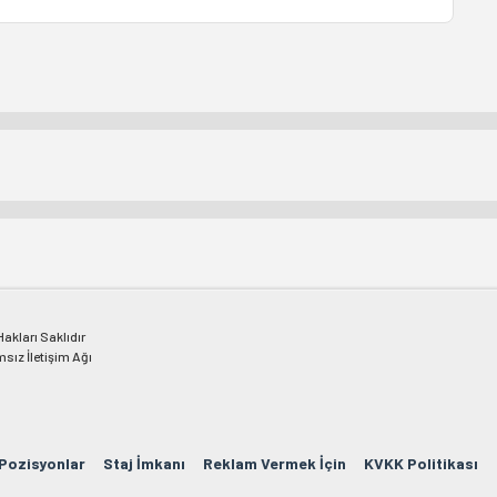
kları Saklıdır
msız İletişim Ağı
 Pozisyonlar
Staj İmkanı
Reklam Vermek İçin
KVKK Politikası