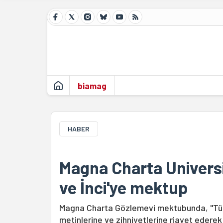
biamag
HABER
Magna Charta Univers
ve İnci'ye mektup
Magna Charta Gözlemevi mektubunda, "Tür
metinlerine ve zihniyetlerine riayet edere