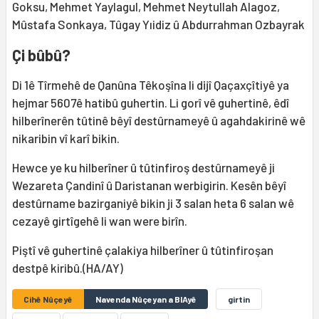
Goksu, Mehmet Yaylagul, Mehmet Neytullah Alagoz,
Mûstafa Sonkaya, Tûgay Yıidiz û Abdurrahman Ozbayrak
Çi bûbû?
Di 1ê Tîrmehê de Qanûna Têkoşîna li dijî Qaçaxçîtiyê ya
hejmar 5607ê hatibû guhertin. Li gorî vê guhertinê, êdî
hilberînerên tûtinê bêyî destûrnameyê û agahdakirinê wê
nikaribin vî karî bikin.
Hewce ye ku hilberîner û tûtinfiroş destûrnameyê ji
Wezareta Çandinî û Daristanan werbigirin. Kesên bêyî
destûrname bazirganiyê bikin ji 3 salan heta 6 salan wê
cezayê girtîgehê li wan were birîn.
Piştî vê guhertinê çalakiya hilberîner û tûtinfiroşan
destpê kiribû.(HA/AY)
Cihê Nûçeyê
Navenda Nûçeyan a BIAyê
girtin