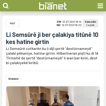
DW:
12.07.2021 16:14
Xwendin
MAF
ND:
12.07.2021 16:22
1 xulek
Li Semsûrê ji ber çalakiya titûnê 10
kes hatine girtin
Li Semsûrê cotkarên ku li dijî şertê “destûrnameyê”
çalaki pêkaniye, hatine girtin. Hilberîneran piştî ku di 1ê
Tîrmehê de şertê “destûrnameyê” li wan bar kirin, dest
bi çalakiyekê kiribû.
Stenbol