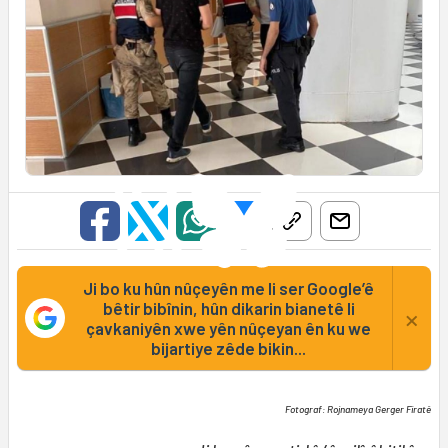
Ji bo ku hûn nûçeyên me li ser Google’ê
bêtir bibînin, hûn dikarin bianetê li
×
çavkaniyên xwe yên nûçeyan ên ku we
bijartiye zêde bikin...
Fotograf: Rojnameya Gerger Firatê