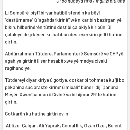
Ji bo nûçeya
tirkî
/
îngilîzî
bitikîne
Li Semsûrê piştî biryar hatibû stendin ku bêyî
“destûrname” û “agahdarkirinê” wê nikaribin bazirganiyê
bikin, hilberînêrên tûtinê dest bi çalakiyê kiribûn. Di
çalakiyê de ji kesên ku hatibûn desteserkirin jê 10 hatine
girtin
.
Abdûrrahman Tûtdere, Parlamenterê Semsûrê yê CHPyê
agahiya girtinê li ser hesabê xwe yê medya civakî
ragihandiye.
Tûtdereyî diyar kiriye û gotiye, cotkar bi tohmeta ku ‘ji bo
pêkanîna sûc araste kirine’ û mixalîf bûne li dijî Qanûna
Meşên Xwenîşandan û Civînê ya bi hijmar 2911ê hatine
girtin.
Cotkarên ku hatine girtin ev in:
Abûzer Çalgan, Alî Yaprak, Cemal Ilik, Ozan Ozer, Bulent