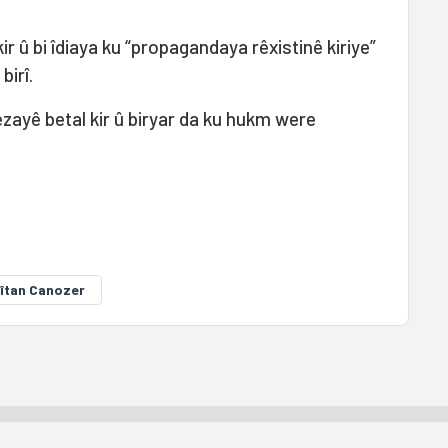
ir û bi îdiaya ku “propagandaya rêxistinê kiriye”
birî.
ezayê betal kir û biryar da ku hukm were
îtan Canozer