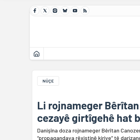
NÛÇE
Li rojnameger Bêrîtan
cezayê girtîgehê hat b
Danişîna doza rojnameger Bêrîtan Canozerê 
“propagandaya rêxistinê kiriye” tê darizan