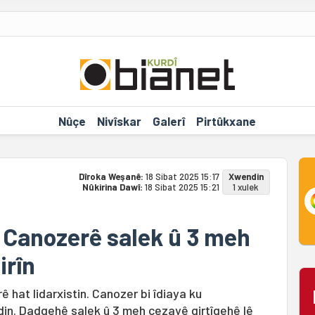
Nûçe
Nivîskar
Galerî
Pirtûkxane
Dîroka Weşanê:
18 Sibat 2025 15:17
Xwendin
Nûkirina Dawî:
18 Sibat 2025 15:21
1 xulek
 Canozerê salek û 3 meh
irîn
hat lidarxistin. Canozer bi îdiaya ku
din. Dadgehê salek û 3 meh cezayê girtîgehê lê