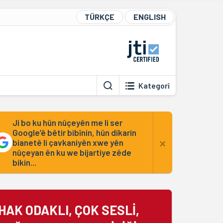
TÜRKÇE
ENGLISH
Kategorî
Ji bo ku hûn nûçeyên me li ser
Google’ê bêtir bibînin, hûn dikarin
×
bianetê li çavkaniyên xwe yên
nûçeyan ên ku we bijartiye zêde
bikin...
HAK ODAKLI, ÇOK SESLİ,