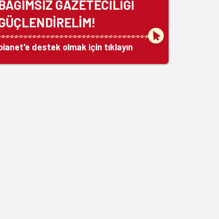
BAĞIMSIZ GAZETECİLİĞİ
GÜÇLENDİRELİM!
bianet'e destek olmak için tıklayın