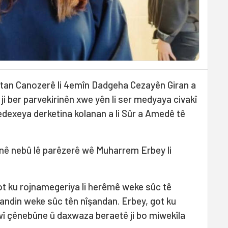
tan Canozerê li 4emîn Dadgeha Cezayên Giran a
ji ber parvekirinên xwe yên li ser medyaya civakî
qedexeya derketina kolanan a li Sûr a Amedê tê
înê nebû lê parêzerê wê Muharrem Erbey li
ot ku rojnamegeriya li herêmê weke sûc tê
andin weke sûc tên nîşandan. Erbey, got ku
 çênebûne û daxwaza beraetê ji bo miwekîla