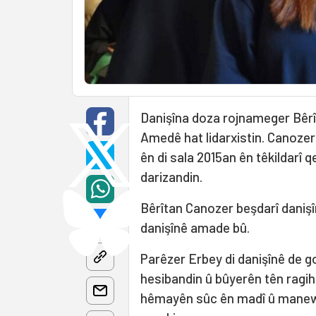
Danişîna doza rojnameger Bêrî
Amedê hat lidarxistin. Canozer 
ên di sala 2015an ên têkildarî 
darizandin.
Bêrîtan Canozer beşdarî daniş
danişînê amade bû.
Parêzer Erbey di danişînê de g
hesibandin û bûyerên tên ragih
hêmayên sûc ên madî û manewî