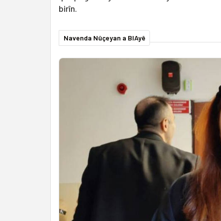
birîn.
Navenda Nûçeyan a BIAyê