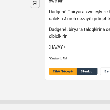
xwe kir.
Dadgehê jî biryara xwe eşkere k
salek û 3 meh cezayê girtîgehê 
Dadgehê, biryara taloqkirina c
cîbicîkirin.
(HA/AY)
*Çavkanî: MA
Cihê Nûçeyê
Stenbol
Ber