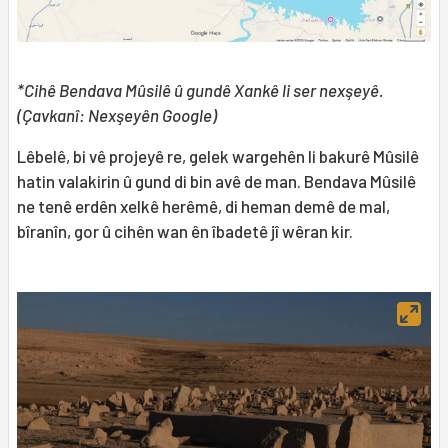
*Cihê Bendava Mûsilê û gundê Xankê li ser nexşeyê.
(Çavkanî: Nexşeyên Google)
Lêbelê, bi vê projeyê re, gelek wargehên li bakurê Mûsilê
hatin valakirin û gund di bin avê de man. Bendava Mûsilê
ne tenê erdên xelkê herêmê, di heman demê de mal,
bîranîn, gor û cihên wan ên îbadetê jî wêran kir.