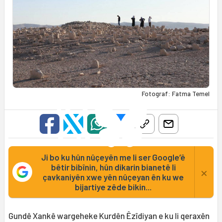
Fotograf: Fatma Temel
Ji bo ku hûn nûçeyên me li ser Google’ê
bêtir bibînin, hûn dikarin bianetê li
×
çavkaniyên xwe yên nûçeyan ên ku we
bijartiye zêde bikin...
Gundê Xankê wargeheke Kurdên Êzîdiyan e ku li qeraxên