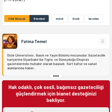
Cihê Nûçeyê
Stenbol
mûsil
Ezidi
bendav
Fatma Temel
Dicle Üniversitesi , Basın ve Yayın Bölümü mezunudur. Gazetecilik
kariyerine Diyarbakır’da Tigris ve Güneydoğu Ekspres
gazetelerinde muhabir olarak başladı. Kürt kültür ve sanat
alanlarında haber...
Hak odaklı, çok sesli, bağımsız gazeteciliği
güçlendirmek için bianet desteğinizi
bekliyor.