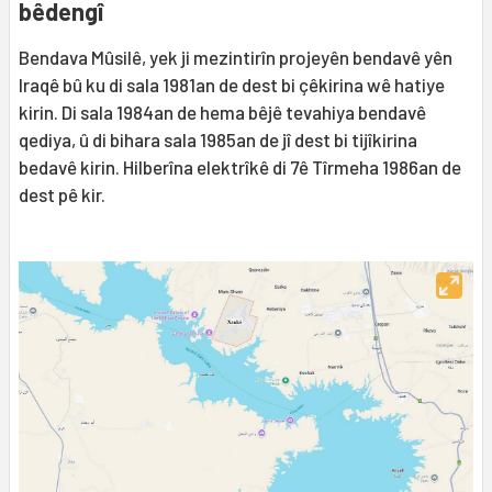
bêdengî
Bendava Mûsilê, yek ji mezintirîn projeyên bendavê yên
Iraqê bû ku di sala 1981an de dest bi çêkirina wê hatiye
kirin. Di sala 1984an de hema bêjê tevahiya bendavê
qediya, û di bihara sala 1985an de jî dest bi tijîkirina
bedavê kirin. Hilberîna elektrîkê di 7ê Tîrmeha 1986an de
dest pê kir.