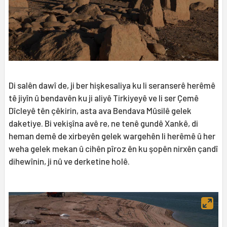
Di salên dawî de, ji ber hişkesaliya ku li seranserê herêmê
tê jiyîn û bendavên ku ji aliyê Tirkiyeyê ve li ser Çemê
Dîcleyê tên çêkirin, asta ava Bendava Mûsilê gelek
daketiye. Bi vekişîna avê re, ne tenê gundê Xankê, di
heman demê de xirbeyên gelek wargehên li herêmê û her
weha gelek mekan û cihên pîroz ên ku şopên nirxên çandî
dihewînin, ji nû ve derketine holê.