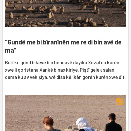
"Gundê me bi bîranînên me re di bin avê de
ma"
Berî ku gund bikeve bin bendavê dayîka Xezal du kurên
xwe li goristana Xankê binax kiriye. Piştî gelek salan,
dema ku av vekişiya, wê dîsa kêlikên gorên kurên xwe dît.