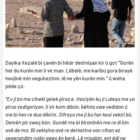
Dayika Xezalê bi çavên bi hêsir destnîşan kir û got "Gorên
her du kurên min li vir man. Lêbelê, me karîbû gora birayê
hevjînê min veguhezînin, lê ne yên kurên min." û weha
pêde çû:
"Ev ji bo me cihekî gelek pîroz e. Haciyên ku ji Laleşa me ya
pîroz vedigeriyan, li vir kom dibûn, bêhna xwe vedidan û
me bi hev re dua dikirin. Sifreya me ji bo her kesî vekirî bû.
Demên pir xweş bûn. Gundê me bi bîranînên me re di bin
avê de ma. Bi vekişîna avê re derketina van cihan ez
vegerandim rojên xweş ên berê. Lê mixabin, em êdî ne