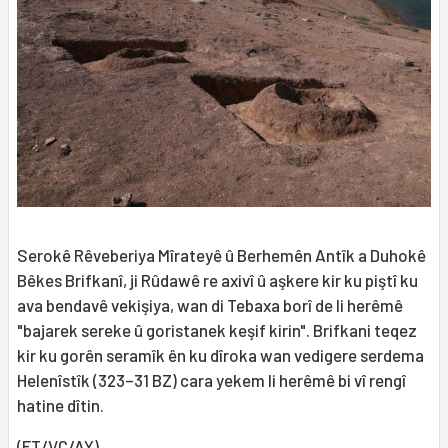
Serokê Rêveberiya Mîrateyê û Berhemên Antîk a Duhokê
Bêkes Brifkanî, ji Rûdawê re axivî û aşkere kir ku piştî ku
ava bendavê vekişiya, wan di Tebaxa borî de li herêmê
"bajarek sereke û goristanek keşif kirin". Brifkani teqez
kir ku gorên seramîk ên ku dîroka wan vedigere serdema
Helenîstîk (323–31 BZ) cara yekem li herêmê bi vî rengî
hatine dîtin.
(FT/VC/AY)