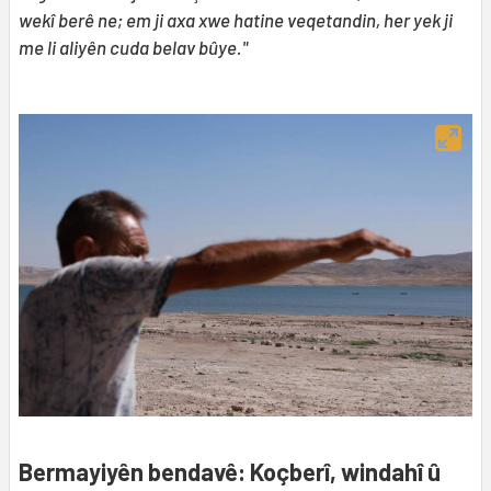
wekî berê ne; em ji axa xwe hatine veqetandin, her yek ji
me li aliyên cuda belav bûye."
Bermayiyên bendavê: Koçberî, windahî û