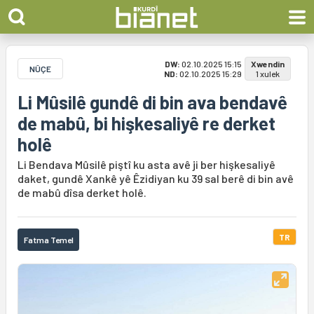
DW:
02.10.2025 15:15
Xwendin
NÛÇE
ND:
02.10.2025 15:29
1 xulek
Li Mûsilê gundê di bin ava bendavê
de mabû, bi hişkesaliyê re derket
holê
Li Bendava Mûsilê piştî ku asta avê ji ber hişkesaliyê
daket, gundê Xankê yê Êzidiyan ku 39 sal berê di bin avê
de mabû dîsa derket holê.
TR
Fatma Temel