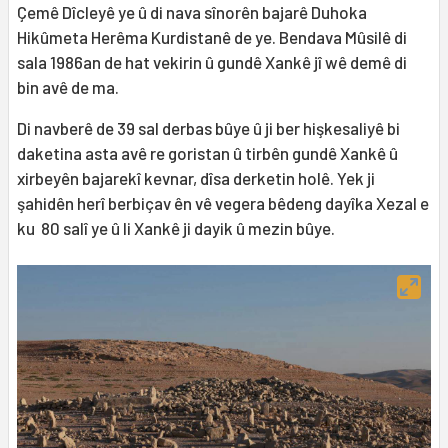
Çemê Dîcleyê ye û di nava sînorên bajarê Duhoka
Hikûmeta Herêma Kurdistanê de ye. Bendava Mûsilê di
sala 1986an de hat vekirin û gundê Xankê jî wê demê di
bin avê de ma.
Di navberê de 39 sal derbas bûye û ji ber hişkesaliyê bi
daketina asta avê re goristan û tirbên gundê Xankê û
xirbeyên bajarekî kevnar, dîsa derketin holê. Yek ji
şahidên herî berbiçav ên vê vegera bêdeng dayîka Xezal e
ku 80 salî ye û li Xankê ji dayik û mezin bûye.