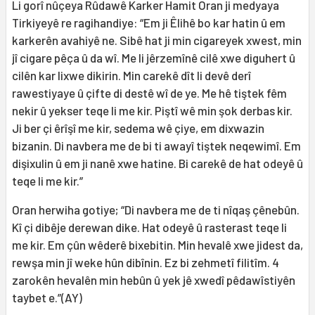
Li gorî nûçeya Rûdawê Karker Hamit Oran ji medyaya
Tirkiyeyê re ragihandiye: “Em ji Êlihê bo kar hatin û em
karkerên avahiyê ne. Sibê hat ji min cigareyek xwest, min
jî cigare pêça û da wî. Me li jêrzemînê cilê xwe diguhert û
cilên kar lixwe dikirin. Min carekê dît li devê derî
rawestiyaye û çifte di destê wî de ye. Me hê tiştek fêm
nekir û yekser teqe li me kir. Piştî wê min şok derbas kir.
Ji ber çi êrîşî me kir, sedema wê çiye, em dixwazin
bizanin. Di navbera me de bi ti awayî tiştek neqewimî. Em
dişixulin û em ji nanê xwe hatine. Bi carekê de hat odeyê û
teqe li me kir.”
Oran herwiha gotiye; “Di navbera me de ti nîqaş çênebûn.
Kî çi dibêje derewan dike. Hat odeyê û rasterast teqe li
me kir. Em çûn wêderê bixebitin. Min hevalê xwe jidest da,
rewşa min jî weke hûn dibînin. Ez bi zehmetî filitîm. 4
zarokên hevalên min hebûn û yek jê xwedî pêdawîstiyên
taybet e.”(AY)