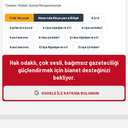
*Çavkanî: Rûdaw, Ajansa Mezopotamyayê
Cihê Nûçeyê
Navenda Nûçeyan a BIAyê
Kurd
karkerên kurd
êrişa nijadperestî
êrişa çekdarî
kastamonu
êrîşa çekdarî
êrîşa nîjadperestî
Kastamonû
Erîşa Nijadperestî
Erişa Çekdarî
Hak odaklı, çok sesli, bağımsız gazeteciliği
güçlendirmek için bianet desteğinizi
bekliyor.
GOOGLE ILE KATKIDA BULUNUN