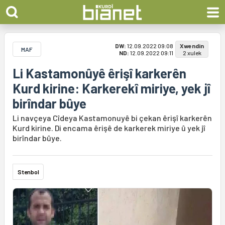
DW:
12.09.2022 09:08
Xwendin
MAF
ND:
12.09.2022 09:11
2 xulek
Li Kastamonûyê êrişî karkerên
Kurd kirine: Karkerekî miriye, yek jî
birîndar bûye
Li navçeya Cîdeya Kastamonuyê bi çekan êrişî karkerên
Kurd kirine. Di encama êrişê de karkerek miriye û yek jî
birîndar bûye.
Stenbol