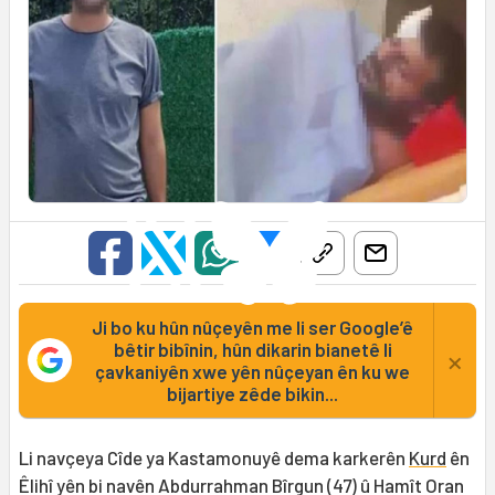
Ji bo ku hûn nûçeyên me li ser Google’ê
bêtir bibînin, hûn dikarin bianetê li
×
çavkaniyên xwe yên nûçeyan ên ku we
bijartiye zêde bikin...
Li navçeya Cîde ya Kastamonuyê dema karkerên
Kurd
ên
Êlihî yên bi navên Abdurrahman Bîrgun (47) û Hamît Oran