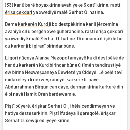
(33) kar û barê boyaxkirina avahiyeke 3 qatî kirine, rastî
êrişa çekdarî
ya xwediyê malê Serhat O. hatine.
Dema
karkerên Kurd
ji bo destpêkirina kar li jêrzemîna
avahiyê cil û bergên xwe guherandine, rastî êrişa çekdarî
ya xwediyê malê Serhat O. hatine. Di encama êrişê de her
du karker jî bi giranî birîndar bûne.
Li gorî nûçeya Ajansa Mezopotamyayê ku di destpêkê de
her du karkerên Kurd birîndar bûne û tîmên tendirustiyê
ew birine Nexweşxaneya Dewletê ya Cîdeyê. Lê belê tevî
midaxeleya li nexweşxaneyê, karkerê bi navê
Abdurrahman Birgun can daye, dermankirina karkerê din
ê bi navê Hamit Oran berdewam e.
Piştî bûyerê, êrişkar Serhat O. ji hêla cendirmeyan ve
hatiye desteserkirin. Piştî îfadeya li qereqolê, êrişkar
Serhat O. sewqî edliyeyê kirine.