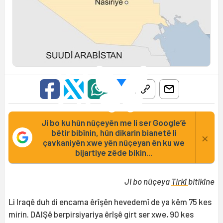
Ji bo ku hûn nûçeyên me li ser Google’ê
bêtir bibînin, hûn dikarin bianetê li
×
çavkaniyên xwe yên nûçeyan ên ku we
bijartiye zêde bikin...
Ji bo nûçeya
Tirkî
bitikîne
Li Iraqê duh di encama êrîşên hevedemî de ya kêm 75 kes
mirin. DAIŞê berpirsiyariya êrîşê girt ser xwe, 90 kes