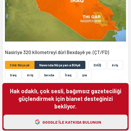
Nasiriye 320 kîlometreyî dûrî Bexdayê ye. (ÇT/FD)
Cihê Nûçeyê
Navenda Nûçeyan a BIAyê
DAİŞ
êrîş
Iraq
êriş
bexda
Îraq
şia
Hak odaklı, çok sesli, bağımsız gazeteciliği
güçlendirmek için bianet desteğinizi
bekliyor.
GOOGLE ILE KATKIDA BULUNUN