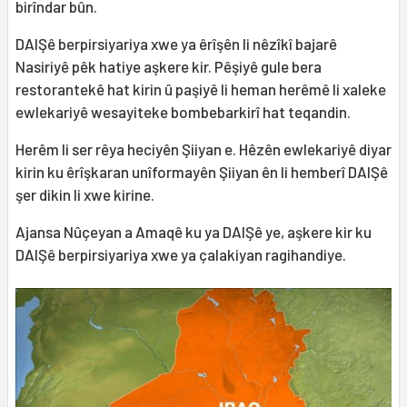
birîndar bûn.
DAIŞê berpirsiyariya xwe ya êrîşên li nêzîkî bajarê
Nasiriyê pêk hatiye aşkere kir. Pêşiyê gule bera
restorantekê hat kirin û paşiyê li heman herêmê li xaleke
ewlekariyê wesayiteke bombebarkirî hat teqandin.
Herêm li ser rêya heciyên Şiiyan e. Hêzên ewlekariyê diyar
kirin ku êrîşkaran unîformayên Şiiyan ên li hemberî DAIŞê
şer dikin li xwe kirine.
Ajansa Nûçeyan a Amaqê ku ya DAIŞê ye, aşkere kir ku
DAIŞê berpirsiyariya xwe ya çalakiyan ragihandiye.