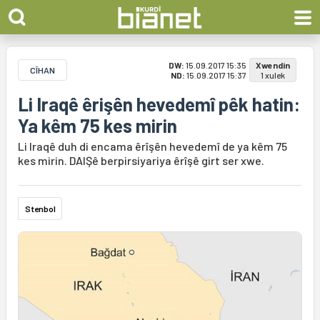
DW:
15.09.2017 15:35
Xwendin
CÎHAN
ND:
15.09.2017 15:37
1 xulek
Li Iraqê êrişên hevedemî pêk hatin:
Ya kêm 75 kes mirin
Li Iraqê duh di encama êrîşên hevedemî de ya kêm 75
kes mirin. DAIŞê berpirsiyariya êrîşê girt ser xwe.
Stenbol