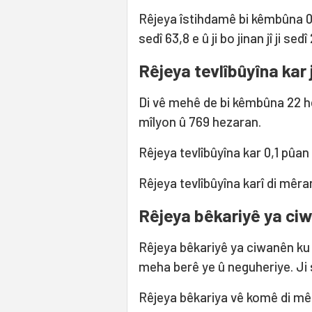
Rêjeya îstihdamê bi kêmbûna 0,2
sedî 63,8 e û ji bo jinan jî ji sedî
Rêjeya tevlîbûyîna kar j
Di vê mehê de bi kêmbûna 22 he
mîlyon û 769 hezaran.
Rêjeya tevlîbûyîna kar 0,1 pûan
Rêjeya tevlîbûyîna karî di mêran d
Rêjeya bêkariyê ya ciwa
Rêjeya bêkariyê ya ciwanên ku 
meha berê ye û neguheriye. Ji s
Rêjeya bêkariya vê komê di mêran