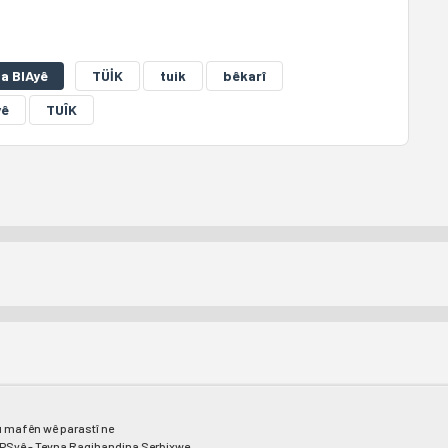
a BIAyê
TÜİK
tuik
bêkarî
yê
TUÎK
 mafên wê parastî ne
PSyê - Tevna Ragihandina Serbixwe