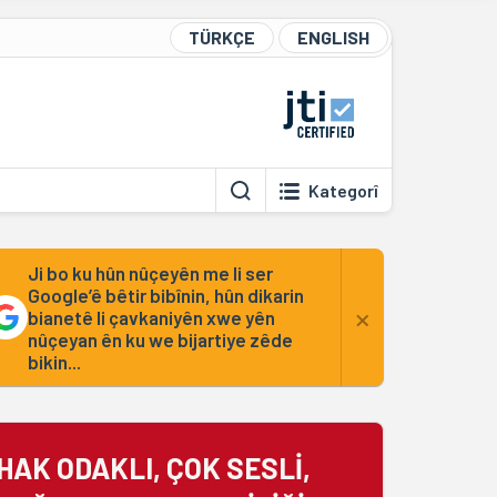
TÜRKÇE
ENGLISH
Kategorî
Ji bo ku hûn nûçeyên me li ser
Google’ê bêtir bibînin, hûn dikarin
×
bianetê li çavkaniyên xwe yên
nûçeyan ên ku we bijartiye zêde
bikin...
HAK ODAKLI, ÇOK SESLİ,