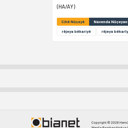
(HA/AY)
Cihê Nûçeyê
Navenda Nûçeyan 
rêjeya bêkariyê
rêjeya bêkarî
Copyright © 2026 Hemû
Weqfa Ragihandinê ya I