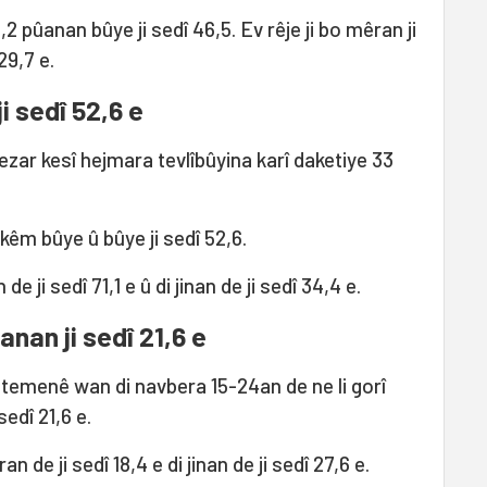
 pûanan bûye ji sedî 46,5. Ev rêje ji bo mêran ji
 29,7 e.
i sedî 52,6 e
zar kesî hejmara tevlîbûyina karî daketiye 33
 kêm bûye û bûye ji sedî 52,6.
e ji sedî 71,1 e û di jinan de ji sedî 34,4 e.
nan ji sedî 21,6 e
temenê wan di navbera 15-24an de ne li gorî
edî 21,6 e.
 de ji sedî 18,4 e di jinan de ji sedî 27,6 e.