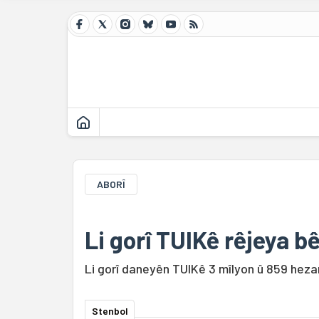
ABORÎ
Li gorî TUIKê rêjeya bêk
Li gorî daneyên TUIKê 3 mîlyon û 859 hezar
Stenbol