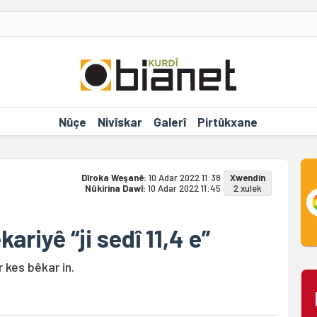
Nûçe
Nivîskar
Galerî
Pirtûkxane
Dîroka Weşanê:
10 Adar 2022 11:38
Xwendin
Nûkirina Dawî:
10 Adar 2022 11:45
2 xulek
ariyê “ji sedî 11,4 e”
 kes bêkar in.