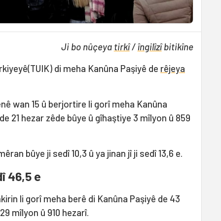
Ji bo nûçeya
tirkî
/
îngilîzî
bitikîne
 Tirkiyeyê(TUIK) di meha Kanûna Paşiyê de
rêjeya
ê wan 15 û berjortire li gorî meha Kanûna
e 21 hezar zêde bûye û gîhaştiye 3 mîlyon û 859
an bûye ji sedî 10,3 û ya jinan jî ji sedî 13,6 e.
î 46,5 e
irin li gorî meha berê di Kanûna Paşiyê de 43
29 mîlyon û 910 hezarî.