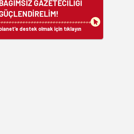
BAĞIMSIZ GAZETECİLİĞİ
GÜÇLENDİRELİM!
bianet'e destek olmak için tıklayın