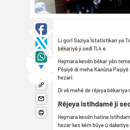
Li gorî Saziya Îstatîstîkan ya
bêkariyê
ji sedî 11,4 e.
Hejmara kesên bêkar yên temen
Pêşiyê di meha Kanûna Paşiyê d
hezarî.
Di vê mehê de rêjeya bêkariya mêr
Rêjeya îstîhdamê ji sed
Hejmara kesên hatine îstîhdamk
hezar kes kêm bûye û daketiye 