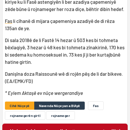
kiriye ku li Fasê astengiyên li ber azadiya çapemeniyê
zêde bûne û rojnameger her roza diçe, bêhtir dibin hedef.
Fas
li cîhanê di mijara çapemeniya azadiyê de di rêza
135an de ye.
Di sala 2018ê de li Fastê 14 hezar û 503 kes bi tohmeta
bêxlaqiyê, 3 hezar û 48 kes bi tohmeta zînakirinê, 170 kes
bi sedema ku homoseksuel in, 73 kes jî ji ber kurtajbûnê
hatine girtin.
Danişîna doza Raissounê wê di rojên pêş de li dar bikeve.
(EA/EMK/FD)
* Eylem Aktaşê ev nûçe wergerandiye
Cihê Nûçeyê
Navenda Nûçeyan a BIAyê
Fas
rojnamegerên girtî
rojnameger