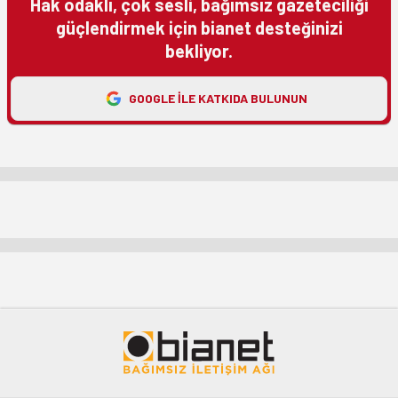
Hak odaklı, çok sesli, bağımsız gazeteciliği
güçlendirmek için bianet desteğinizi
bekliyor.
GOOGLE ILE KATKIDA BULUNUN