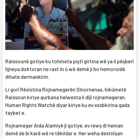
Raissounê gotiye ku tohmeta piştî girtina wê ya li pêşberî
lijneya doktoran ne rast in û wê demê ji bo hemoroidê
dihate dermankirin.
Li gorî Rêxistina Rojnamegerên Sînornenas, hikûmetê
Raissoun kiriye qurbana helwesta li dijî rojnamegeran.
Human Rights Watchê diyar kiriye ku ev xesbkirina qada
taybet e.
Rojnameger Aida Alamiyê jî gotiye, ev rewş di heman
demê de bi karê wê re têkildar e. Her weha destnîşan