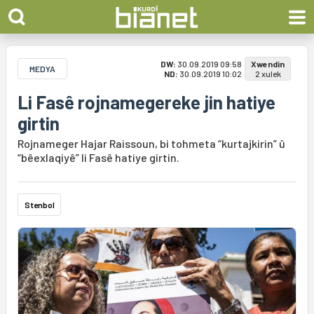
DW:
30.09.2019 09:58
Xwendin
MEDYA
ND:
30.09.2019 10:02
2 xulek
Li Fasê rojnamegereke jin hatiye
girtin
Rojnameger Hajar Raissoun, bi tohmeta “kurtajkirin” û
“bêexlaqiyê” li Fasê hatiye girtin.
Stenbol