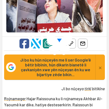
Ji bo ku hûn nûçeyên me li ser Google’ê
bêtir bibînin, hûn dikarin bianetê li
×
çavkaniyên xwe yên nûçeyan ên ku we
bijartiye zêde bikin...
Ji bo nûçeya
tirkî
bitikîne
Rojnameger
Hajar Raissouna ku li rojnameya Akhbar Al-
Yaoumê kar dike, hatiye desteserkirin. Raissoun bi