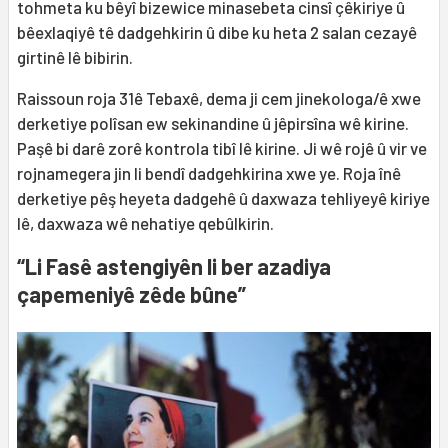
tohmeta ku bêyî bizewice minasebeta cinsî çêkiriye û
bêexlaqiyê tê dadgehkirin û dibe ku heta 2 salan cezayê
girtinê lê bibirin.
Raissoun roja 31ê Tebaxê, dema ji cem jinekologa/ê xwe
derketiye polîsan ew sekinandine û jêpirsîna wê kirine.
Paşê bi darê zorê kontrola tibî lê kirine. Ji wê rojê û vir ve
rojnamegera jin li bendî dadgehkirina xwe ye. Roja înê
derketiye pêş heyeta dadgehê û daxwaza tehliyeyê kiriye
lê, daxwaza wê nehatiye qebûlkirin.
“Li Fasê astengiyên li ber azadiya
çapemeniyê zêde bûne”