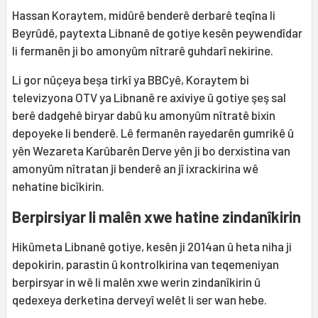
Hassan Koraytem, midûrê benderê derbarê teqîna li
Beyrûdê, paytexta Libnanê de gotiye kesên peywendîdar
li fermanên ji bo amonyûm nîtrarê guhdarî nekirine.
Li gor nûçeya beşa tirkî ya BBCyê, Koraytem bi
televizyona OTV ya Libnanê re axiviye û gotiye şeş sal
berê dadgehê biryar dabû ku amonyûm nîtratê bixin
depoyeke li benderê. Lê fermanên rayedarên gumrikê û
yên Wezareta Karûbarên Derve yên ji bo derxistina van
amonyûm nîtratan ji benderê an jî ixrackirina wê
nehatine bicîkirin.
Berpirsiyar li malên xwe hatine zindanîkirin
Hikûmeta Libnanê gotiye, kesên ji 2014an û heta niha ji
depokirin, parastin û kontrolkirina van teqemeniyan
berpirsyar in wê li malên xwe werin zindanîkirin û
qedexeya derketina derveyî welêt li ser wan hebe.