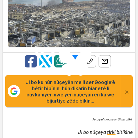
Ji bo ku hûn nûçeyên me li ser Google’ê
bêtir bibînin, hûn dikarin bianetê li
×
çavkaniyên xwe yên nûçeyan ên ku we
bijartiye zêde bikin...
Fotograf: Houssam Shbaro/AA
Ji bo nûçeya
tirkî
bitikîne