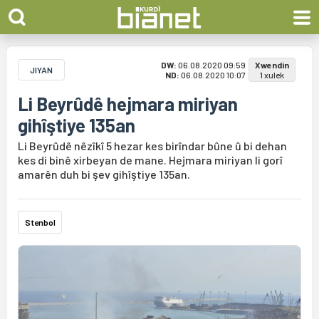
DW:
06.08.2020 09:59
Xwendin
JIYAN
ND:
06.08.2020 10:07
1 xulek
Li Beyrûdê hejmara miriyan
gihîştiye 135an
Li Beyrûdê nêzîkî 5 hezar kes birîndar bûne û bi dehan
kes di binê xirbeyan de mane. Hejmara miriyan li gorî
amarên duh bi şev gihîştiye 135an.
Stenbol