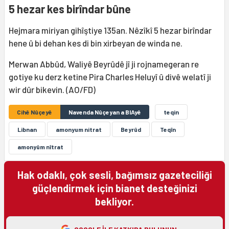
5 hezar kes birîndar bûne
Hejmara miriyan gihîştiye 135an. Nêzîkî 5 hezar birîndar
hene û bi dehan kes di bin xirbeyan de winda ne.
Merwan Abbûd, Waliyê Beyrûdê jî ji rojnamegeran re
gotiye ku derz ketine Pira Charles Heluyî û divê welatî ji
wir dûr bikevin. (AO/FD)
Cihê Nûçeyê
Navenda Nûçeyan a BIAyê
teqin
Libnan
amonyum nitrat
Beyrûd
Teqîn
amonyûm nîtrat
Hak odaklı, çok sesli, bağımsız gazeteciliği
güçlendirmek için bianet desteğinizi
bekliyor.