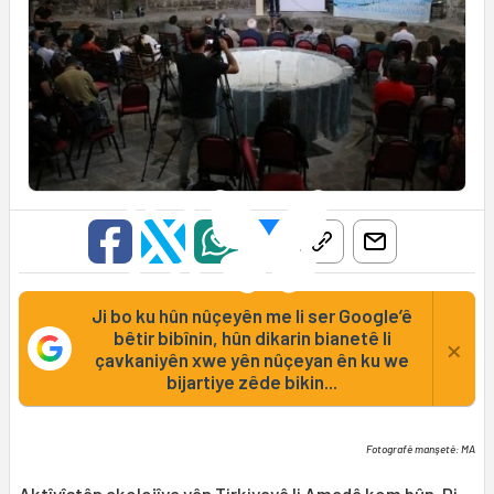
Ji bo ku hûn nûçeyên me li ser Google’ê
bêtir bibînin, hûn dikarin bianetê li
×
çavkaniyên xwe yên nûçeyan ên ku we
bijartiye zêde bikin...
Fotografê manşetê: MA