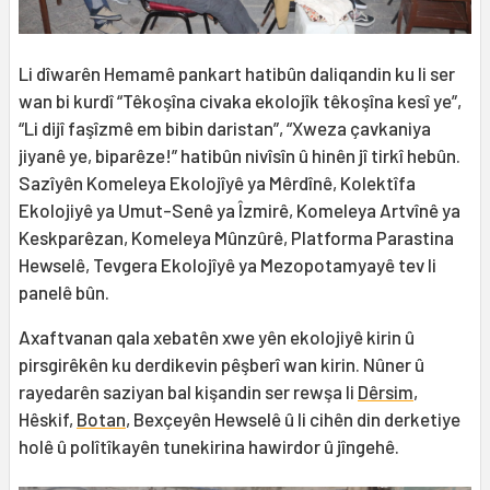
Li dîwarên Hemamê pankart hatibûn daliqandin ku li ser
wan bi kurdî “Têkoşîna civaka ekolojîk têkoşîna kesî ye”,
“Li dijî faşîzmê em bibin daristan”, “Xweza çavkaniya
jiyanê ye, biparêze!” hatibûn nivîsîn û hinên jî tirkî hebûn.
Sazîyên Komeleya Ekolojîyê ya Mêrdînê, Kolektîfa
Ekolojiyê ya Umut-Senê ya Îzmirê, Komeleya Artvînê ya
Keskparêzan, Komeleya Mûnzûrê, Platforma Parastina
Hewselê, Tevgera Ekolojîyê ya Mezopotamyayê tev li
panelê bûn.
Axaftvanan qala xebatên xwe yên ekolojiyê kirin û
pirsgirêkên ku derdikevin pêşberî wan kirin. Nûner û
rayedarên saziyan bal kişandin ser rewşa li
Dêrsim
,
Hêskif,
Botan
, Bexçeyên Hewselê û li cihên din derketiye
holê û polîtîkayên tunekirina hawirdor û jîngehê.