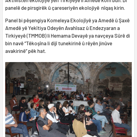
Aktîvîstên ekolojîye yên Tirkiyeyê li Amedê kom bûn. Di
panelê de pirsgirêk û çareseriyên ekolojiyê nîqaş kirin.
Panel bi pêşengiya Komeleya Ekolojîyê ya Amedê û Şaxê
Amedê yê Yekîtiya Odeyên Avahîsaz û Endezyaran a
Tirkiyeyê (TMMOB) li Hemama Devayê ya navçeya Sûrê di
bin navê “Têkoşîna li dijî tunekirinê û rêyên jinûve
avakirinê” pêk hat.