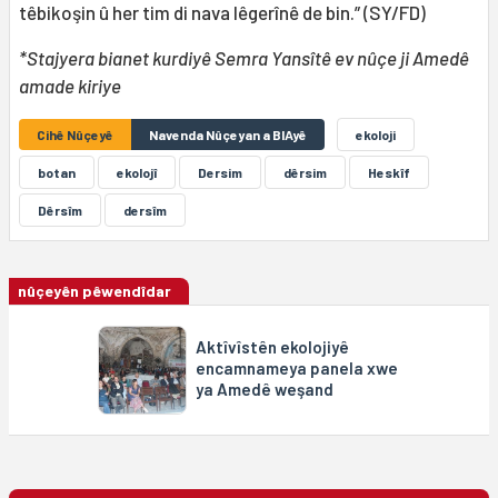
têbikoşin û her tim di nava lêgerînê de bin.” (SY/FD)
*Stajyera bianet kurdiyê Semra Yansîtê ev nûçe ji Amedê
amade kiriye
Cihê Nûçeyê
Navenda Nûçeyan a BIAyê
ekoloji
botan
ekolojî
Dersim
dêrsim
Heskîf
Dêrsîm
dersîm
nûçeyên pêwendîdar
Aktîvîstên ekolojiyê
encamnameya panela xwe
ya Amedê weşand