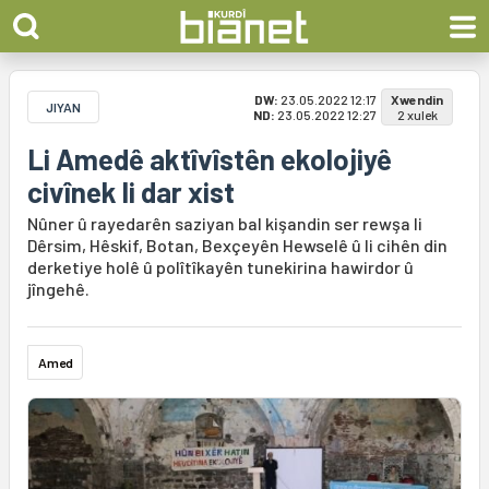
DW:
23.05.2022 12:17
Xwendin
JIYAN
ND:
23.05.2022 12:27
2 xulek
Li Amedê aktîvîstên ekolojiyê
civînek li dar xist
Nûner û rayedarên saziyan bal kişandin ser rewşa li
Dêrsim, Hêskif, Botan, Bexçeyên Hewselê û li cihên din
derketiye holê û polîtîkayên tunekirina hawirdor û
jîngehê.
Amed