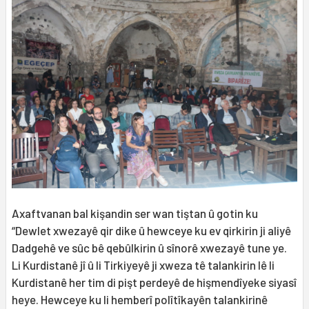
Axaftvanan bal kişandin ser wan tiştan û gotin ku
“Dewlet xwezayê qir dike û hewceye ku ev qirkirin ji aliyê
Dadgehê ve sûc bê qebûlkirin û sînorê xwezayê tune ye.
Li Kurdistanê jî û li Tirkiyeyê ji xweza tê talankirin lê li
Kurdistanê her tim di pişt perdeyê de hişmendîyeke siyasî
heye. Hewceye ku li hemberî polîtîkayên talankirinê