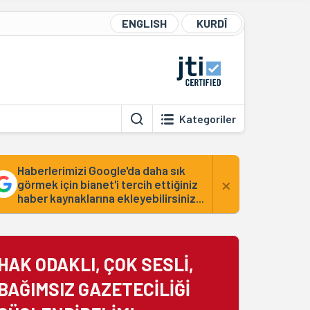
ENGLISH
KURDÎ
Kategoriler
Haberlerimizi Google'da daha sık
×
görmek için bianet'i tercih ettiğiniz
haber kaynaklarına ekleyebilirsiniz...
HAK ODAKLI, ÇOK SESLİ,
BAĞIMSIZ GAZETECİLİĞİ