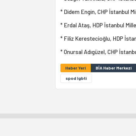
* Didem Engin, CHP İstanbul Mil
* Erdal Ataş, HDP İstanbul Mille
* Filiz Kerestecioğlu, HDP İstan
* Onursal Adıgüzel, CHP İstanbul
Haber Yeri
BİA Haber Merkezi
spod lgbti