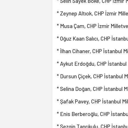
* Selin Sayek Böke, CHP İzmir Mi
* Zeynep Altıok, CHP İzmir Mille
* Musa Çam, CHP İzmir Milletvek
* Oğuz Kaan Salıcı, CHP İstanbul
* İlhan Cihaner, CHP İstanbul Mil
* Aykut Erdoğdu, CHP İstanbul M
* Dursun Çiçek, CHP İstanbul Mil
* Selina Doğan, CHP İstanbul Mil
* Şafak Pavey, CHP İstanbul Mill
* Enis Berberoğlu, CHP İstanbul 
* Sezgin Tanrıkulu, CHP İstanbul