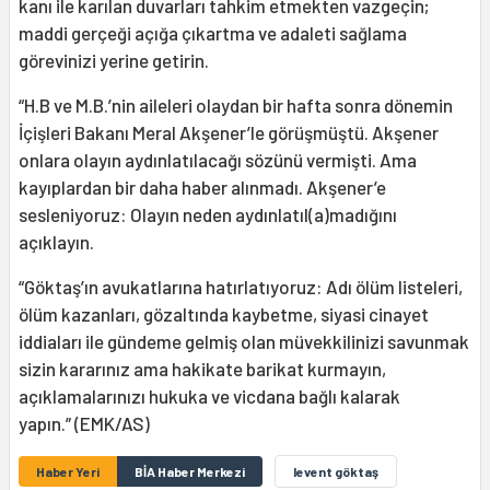
kanı ile karılan duvarları tahkim etmekten vazgeçin;
maddi gerçeği açığa çıkartma ve adaleti sağlama
görevinizi yerine getirin.
“H.B ve M.B.’nin aileleri olaydan bir hafta sonra dönemin
İçişleri Bakanı Meral Akşener’le görüşmüştü. Akşener
onlara olayın aydınlatılacağı sözünü vermişti. Ama
kayıplardan bir daha haber alınmadı. Akşener’e
sesleniyoruz: Olayın neden aydınlatıl(a)madığını
açıklayın.
“Göktaş’ın avukatlarına hatırlatıyoruz: Adı ölüm listeleri,
ölüm kazanları, gözaltında kaybetme, siyasi cinayet
iddiaları ile gündeme gelmiş olan müvekkilinizi savunmak
sizin kararınız ama hakikate barikat kurmayın,
açıklamalarınızı hukuka ve vicdana bağlı kalarak
yapın.” (EMK/AS)
Haber Yeri
BİA Haber Merkezi
levent göktaş