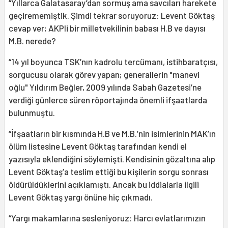
“Yıllarca Galatasaray’dan sormuş ama savcıları harekete
geçirememiştik. Şimdi tekrar soruyoruz: Levent Göktaş
cevap ver; AKPli bir milletvekilinin babası H.B ve dayısı
M.B. nerede?
“14 yıl boyunca TSK’nın kadrolu tercümanı, istihbaratçısı,
sorgucusu olarak görev yapan; generallerin "manevi
oğlu" Yıldırım Beğler, 2009 yılında Sabah Gazetesi’ne
verdiği günlerce süren röportajında önemli ifşaatlarda
bulunmuştu.
“İfşaatların bir kısmında H.B ve M.B.’nin isimlerinin MAK’ın
ölüm listesine Levent Göktaş tarafından kendi el
yazısıyla eklendiğini söylemişti. Kendisinin gözaltına alıp
Levent Göktaş’a teslim ettiği bu kişilerin sorgu sonrası
öldürüldüklerini açıklamıştı. Ancak bu iddialarla ilgili
Levent Göktaş yargı önüne hiç çıkmadı.
“Yargı makamlarına sesleniyoruz: Harcı evlatlarımızın