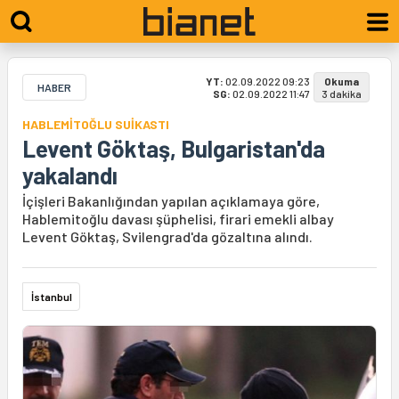
YT:
02.09.2022 09:23
Okuma
HABER
SG:
02.09.2022 11:47
3 dakika
HABLEMİTOĞLU SUİKASTI
Levent Göktaş, Bulgaristan'da
yakalandı
İçişleri Bakanlığından yapılan açıklamaya göre,
Hablemitoğlu davası şüphelisi, firari emekli albay
Levent Göktaş, Svilengrad'da gözaltına alındı.
İstanbul