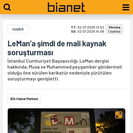
YT:
02.07.2025 13:52
Okuma
HABER
SG:
02.07.2025 14:06
1 dakika
LeMan’a şimdi de mali kaynak
soruşturması
İstanbul Cumhuriyet Başsavcılığı, LeMan dergisi
hakkında, Musa ve Muhammed peygamber göndermeli
olduğu öne sürülen karikatür nedeniyle yürütülen
soruşturmayı genişletti.
BİA Haber Merkezi