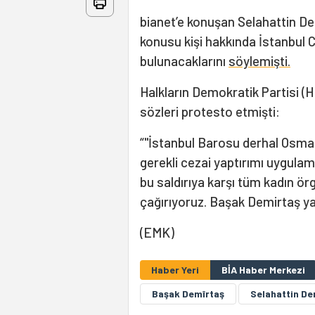
bianet’e konuşan Selahattin D
konusu kişi hakkında İstanbul
bulunacaklarını
söylemişti.
Halkların Demokratik Partisi (HD
sözleri protesto etmişti:
“"İstanbul Barosu derhal Osm
gerekli cezai yaptırımı uygulam
bu saldırıya karşı tüm kadın ö
çağırıyoruz. Başak Demirtaş yaln
(EMK)
Haber Yeri
BİA Haber Merkezi
Başak Demîrtaş
Selahattin De