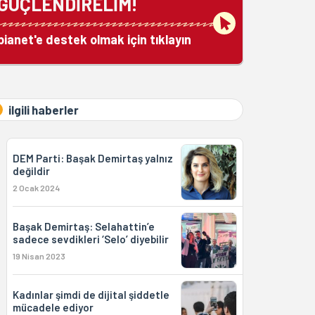
GÜÇLENDİRELİM!
bianet'e destek olmak için tıklayın
ilgili haberler
DEM Parti: Başak Demirtaş yalnız
değildir
2 Ocak 2024
Başak Demirtaş: Selahattin’e
sadece sevdikleri ‘Selo’ diyebilir
19 Nisan 2023
Kadınlar şimdi de dijital şiddetle
mücadele ediyor