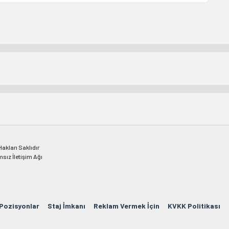
kları Saklıdır
msız İletişim Ağı
 Pozisyonlar
Staj İmkanı
Reklam Vermek İçin
KVKK Politikası