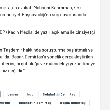
emirtaş’ın avukatı Mahsuni Kahraman, söz
 Cumhuriyet Başsavcılığı’na suç duyurusunda
P) Kadın Meclisi de yazılı açıklama ile cinsiyetçi
an Taşdemir hakkında soruşturma başlatmalı ve
alıdır. Başak Demirtaş'a yönelik gerçekleştirilen
rgütlerini, örgütlülüğü ve mücadeleyi yükseltmeye
ız değildir.”
Leman
hdp
Selahattin Demirtas
mirtaş
selahattîn demîrtaş
başak demirtaş