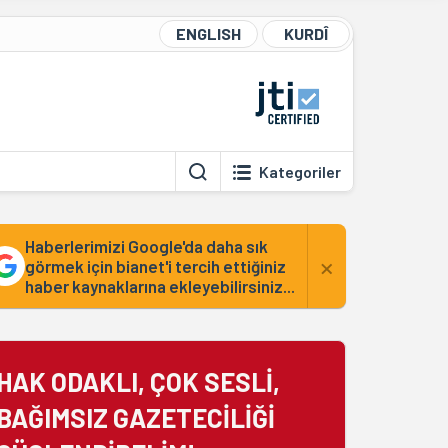
ENGLISH
KURDÎ
Kategoriler
Haberlerimizi Google'da daha sık
×
görmek için bianet'i tercih ettiğiniz
haber kaynaklarına ekleyebilirsiniz...
HAK ODAKLI, ÇOK SESLİ,
BAĞIMSIZ GAZETECİLİĞİ