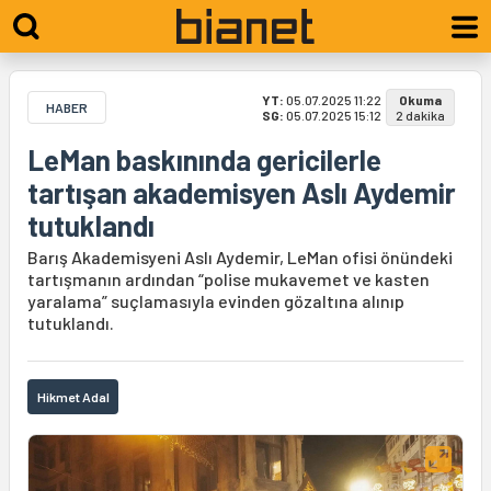
YT:
05.07.2025 11:22
Okuma
HABER
SG:
05.07.2025 15:12
2 dakika
LeMan baskınında gericilerle
tartışan akademisyen Aslı Aydemir
tutuklandı
Barış Akademisyeni Aslı Aydemir, LeMan ofisi önündeki
tartışmanın ardından “polise mukavemet ve kasten
yaralama” suçlamasıyla evinden gözaltına alınıp
tutuklandı.
Hikmet Adal