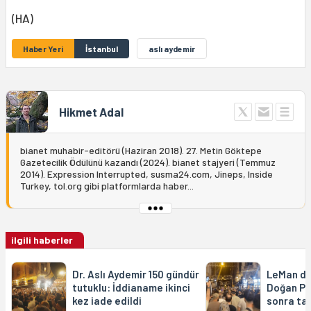
(HA)
Haber Yeri
İstanbul
aslı aydemir
Hikmet Adal
bianet muhabir-editörü (Haziran 2018). 27. Metin Göktepe
Gazetecilik Ödülünü kazandı (2024). bianet stajyeri (Temmuz
2014). Expression Interrupted, susma24.com, Jineps, Inside
Turkey, tol.org gibi platformlarda haber...
ilgili haberler
Dr. Aslı Aydemir 150 gündür
LeMan da
tutuklu: İddianame ikinci
Doğan Pe
kez iade edildi
sonra tah