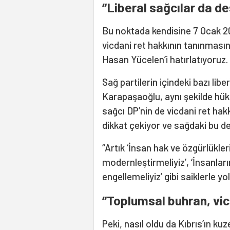
“Liberal sağcılar da de
Bu noktada kendisine 7 Ocak 2
vicdani ret hakkının tanınması
Hasan Yücelen’i hatırlatıyoruz.
Sağ partilerin içindeki bazı lib
Karapaşaoğlu, aynı şekilde hük
sağcı DP’nin de vicdani ret ha
dikkat çekiyor ve sağdaki bu d
“Artık ‘İnsan hak ve özgürlükleri
modernleştirmeliyiz’, ‘İnsanla
engellemeliyiz’ gibi saiklerle yol
“Toplumsal buhran, vic
Peki, nasıl oldu da Kıbrıs’ın ku