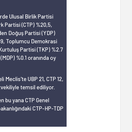
de Ulusal Birlik Partisi
k Partisi (CTP) %20,5,
iden Doğuş Partisi (YDP)
7,9, Toplumcu Demokrasi
Kurtuluş Partisi (TKP) %2.7
i (MDP) %0.1 oranında oy
i Meclis'te UBP 21, CTP 12,
ekiliyle temsil ediliyor.
den bu yana CTP Genel
akanlığındaki CTP-HP-TDP