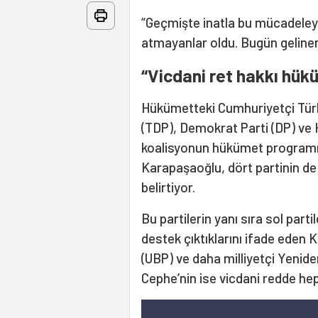
“Geçmişte inatla bu mücadeley
atmayanlar oldu. Bugün geline
“Vicdani ret hakkı hü
Hükümetteki Cumhuriyetçi Türk
(TDP), Demokrat Parti (DP) ve H
koalisyonun hükümet programın
Karapaşaoğlu, dört partinin de 
belirtiyor.
Bu partilerin yanı sıra sol par
destek çıktıklarını ifade eden 
(UBP) ve daha milliyetçi Yenide
Cephe’nin ise vicdani redde hep 