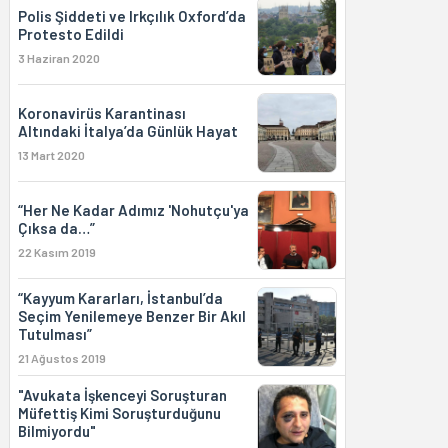
Polis Şiddeti ve Irkçılık Oxford’da
Protesto Edildi
3 Haziran 2020
Koronavirüs Karantinası
Altındaki İtalya’da Günlük Hayat
13 Mart 2020
“Her Ne Kadar Adımız 'Nohutçu'ya
Çıksa da…”
22 Kasım 2019
“Kayyum Kararları, İstanbul’da
Seçim Yenilemeye Benzer Bir Akıl
Tutulması”
21 Ağustos 2019
"Avukata İşkenceyi Soruşturan
Müfettiş Kimi Soruşturduğunu
Bilmiyordu"