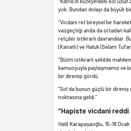
“Kıbrıs'ın kuzeyindeki sol uzun
yok. Bundan dolayı da büyük bir 
“Vicdani ret bireysel bir hareket
vazgeçtiği anda da ortadan kalk
retçiler istikrarlı davrandılar.
(Kanatlı) ve Haluk (Selam Tufanl
“Bizim istikrarlı şekilde mahk
kamuoyuyla paylaşmamız ve bu 
bir direnişi gördü.
“Sol da bunun güçlü bir direni
noktasına geldi.”
“Hapiste vicdani reddi 
Halil Karapaşaoğlu, 15-18 Ocak 