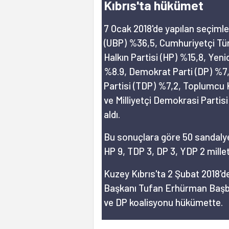
Kıbrıs'ta hükümet
7 Ocak 2018'de yapılan seçimler
(UBP) %36,5, Cumhuriyetçi Tür
Halkın Partisi (HP) %15,8, Yen
%8.9, Demokrat Parti (DP) %
Partisi (TDP) %7,2, Toplumcu 
ve Milliyetçi Demokrasi Partis
aldı.
Bu sonuçlara göre 50 sandalyel
HP 9, TDP 3, DP 3, YDP 2 milletv
Kuzey Kıbrıs'ta 2 Şubat 2018'
Başkanı Tufan Erhürman Başb
ve DP koalisyonu hükümette.