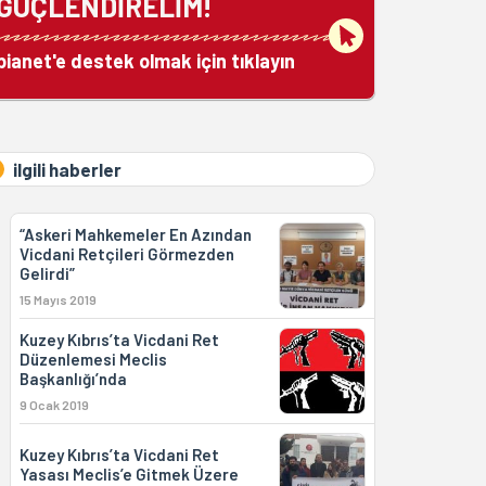
GÜÇLENDİRELİM!
bianet'e destek olmak için tıklayın
ilgili haberler
“Askeri Mahkemeler En Azından
Vicdani Retçileri Görmezden
Gelirdi”
15 Mayıs 2019
Kuzey Kıbrıs’ta Vicdani Ret
Düzenlemesi Meclis
Başkanlığı’nda
9 Ocak 2019
Kuzey Kıbrıs’ta Vicdani Ret
Yasası Meclis’e Gitmek Üzere