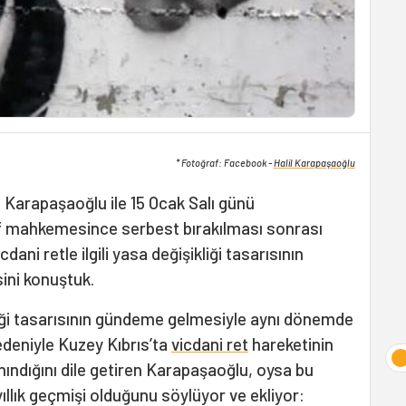
* Fotoğraf: Facebook -
Halil Karapaşaoğlu
il Karapaşaoğlu ile 15 Ocak Salı günü
af mahkemesince serbest bırakılması sonrası
icdani retle ilgili yasa değişikliği tasarısının
ni konuştuk.
ikliği tasarısının gündeme gelmesiyle aynı dönemde
edeniyle Kuzey Kıbrıs’ta
vicdani ret
hareketinin
ndığını dile getiren Karapaşaoğlu, oysa bu
ıllık geçmişi olduğunu söylüyor ve ekliyor: