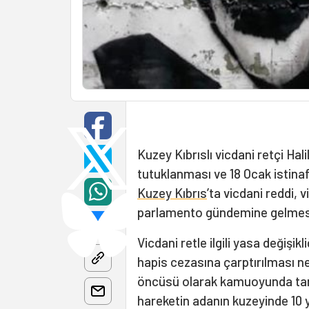
Kuzey Kıbrıslı vicdani retçi Hal
tutuklanması ve 18 Ocak istin
Kuzey Kıbrıs
’ta vicdani reddi, v
parlamento gündemine gelmesi
Vicdani retle ilgili yasa değiş
hapis cezasına çarptırılması n
öncüsü olarak kamuoyunda tanı
hareketin adanın kuzeyinde 10 y