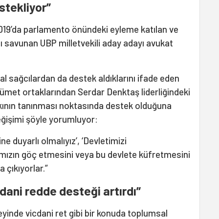
stekliyor”
019’da parlamento önündeki eyleme katılan ve
nı savunan UBP milletvekili aday adayı avukat
eral sağcılardan da destek aldıklarını ifade eden
ümet ortaklarından Serdar Denktaş liderliğindeki
kkının tanınması noktasında destek olduğuna
eğişimi şöyle yorumluyor:
ne duyarlı olmalıyız’, ‘Devletimizi
rımızın göç etmesini veya bu devlete küfretmesini
a çıkıyorlar.”
dani redde desteği artırdı”
zeyinde vicdani ret gibi bir konuda toplumsal