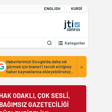
ENGLISH
KURDÎ
Kategoriler
Haberlerimizi Google'da daha sık
×
görmek için bianet'i tercih ettiğiniz
haber kaynaklarına ekleyebilirsiniz...
HAK ODAKLI, ÇOK SESLİ,
BAĞIMSIZ GAZETECİLİĞİ