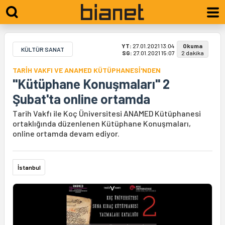
YT:
27.01.2021 13:04
Okuma
KÜLTÜR SANAT
SG:
27.01.2021 15:07
2 dakika
TARİH VAKFI VE ANAMED KÜTÜPHANESİ'NDEN
"Kütüphane Konuşmaları" 2
Şubat'ta online ortamda
Tarih Vakfı ile Koç Üniversitesi ANAMED Kütüphanesi
ortaklığında düzenlenen Kütüphane Konuşmaları,
online ortamda devam ediyor.
İstanbul