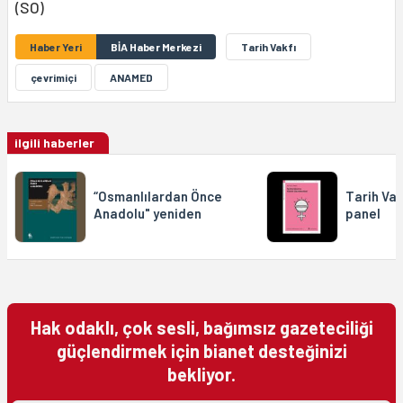
(SO)
Haber Yeri
BİA Haber Merkezi
Tarih Vakfı
çevrimiçi
ANAMED
ilgili haberler
“Osmanlılardan Önce
Tarih Vak
Anadolu" yeniden
panel
Hak odaklı, çok sesli, bağımsız gazeteciliği
güçlendirmek için bianet desteğinizi
bekliyor.