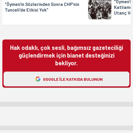
"Öymen'in
"Öymen'in Sözlerinden Sonra CHP'nin
Katliamı
Tunceli'de Etkisi Yok"
Utanç Ver
Hak odaklı, çok sesli, bağımsız gazeteciliği
güçlendirmek için bianet desteğinizi
bekliyor.
GOOGLE ILE KATKIDA BULUNUN