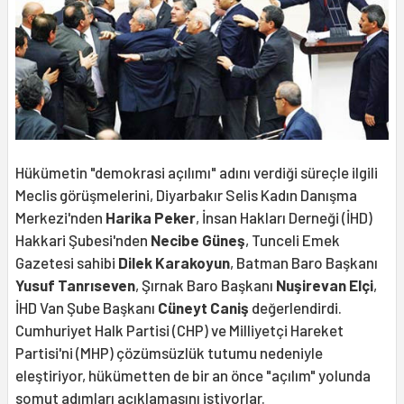
Hükümetin "demokrasi açılımı" adını verdiği süreçle ilgili
Meclis görüşmelerini, Diyarbakır Selis Kadın Danışma
Merkezi'nden
Harika Peker
, İnsan Hakları Derneği (İHD)
Hakkari Şubesi'nden
Necibe Güneş
, Tunceli Emek
Gazetesi sahibi
Dilek Karakoyun
, Batman Baro Başkanı
Yusuf Tanrıseven
, Şırnak Baro Başkanı
Nuşirevan Elçi
,
İHD Van Şube Başkanı
Cüneyt Caniş
değerlendirdi.
Cumhuriyet Halk Partisi (CHP) ve Milliyetçi Hareket
Partisi'ni (MHP) çözümsüzlük tutumu nedeniyle
eleştiriyor, hükümetten de bir an önce "açılım" yolunda
somut adımları açıklamasını istiyorlar.