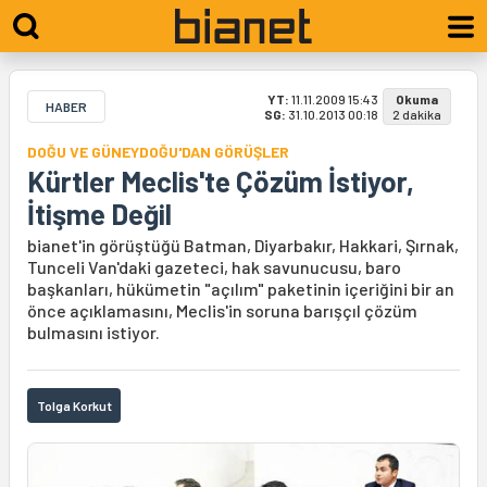
YT:
11.11.2009 15:43
Okuma
HABER
SG:
31.10.2013 00:18
2 dakika
DOĞU VE GÜNEYDOĞU'DAN GÖRÜŞLER
Kürtler Meclis'te Çözüm İstiyor,
İtişme Değil
bianet'in görüştüğü Batman, Diyarbakır, Hakkari, Şırnak,
Tunceli Van'daki gazeteci, hak savunucusu, baro
başkanları, hükümetin "açılım" paketinin içeriğini bir an
önce açıklamasını, Meclis'in soruna barışçıl çözüm
bulmasını istiyor.
Tolga Korkut