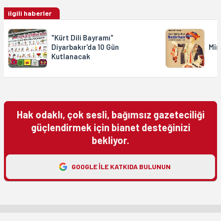
ilgili haberler
"Kürt Dili Bayramı"
Diyarbakır'da 10 Gün
Mîr
Kutlanacak
Hak odaklı, çok sesli, bağımsız gazeteciliği
güçlendirmek için bianet desteğinizi
bekliyor.
GOOGLE ILE KATKIDA BULUNUN