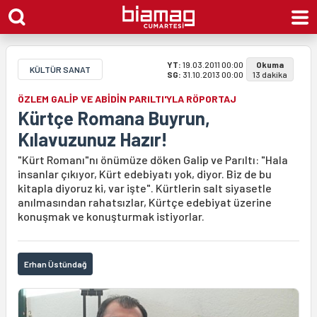
YT:
19.03.2011 00:00
Okuma
KÜLTÜR SANAT
SG:
31.10.2013 00:00
13 dakika
ÖZLEM GALİP VE ABİDİN PARILTI'YLA RÖPORTAJ
Kürtçe Romana Buyrun,
Kılavuzunuz Hazır!
"Kürt Romanı"nı önümüze döken Galip ve Parıltı: "Hala
insanlar çıkıyor, Kürt edebiyatı yok, diyor. Biz de bu
kitapla diyoruz ki, var işte". Kürtlerin salt siyasetle
anılmasından rahatsızlar, Kürtçe edebiyat üzerine
konuşmak ve konuşturmak istiyorlar.
Erhan Üstündağ