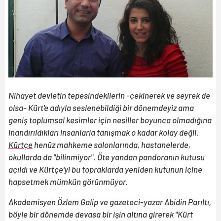
Nihayet devletin tepesindekilerin -çekinerek ve seyrek de
olsa- Kürt'e adıyla seslenebildiği bir dönemdeyiz ama
geniş toplumsal kesimler için nesiller boyunca olmadığına
inandırıldıkları insanlarla tanışmak o kadar kolay değil.
Kürtçe
henüz mahkeme salonlarında, hastanelerde,
okullarda da "bilinmiyor". Öte yandan pandoranın kutusu
açıldı ve Kürtçe'yi bu topraklarda yeniden kutunun içine
hapsetmek mümkün görünmüyor.
Akademisyen
Özlem Galip
ve gazeteci-yazar
Abidin Parıltı
,
böyle bir dönemde devasa bir işin altına girerek "Kürt