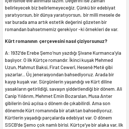
içerisinde ele alınması lazım. Değerini ise zaman
belirleyecek biz belirlemeyeceğiz. Çünkü bir edebiyat
yaratıyorsun, bir dünya yaratıyorsun, bir milli mesele de
var burada ama artık estetik değerini gözeten bir
romandan bahsetmemiz gerekiyor -ki örnekleri de var.
Kürt romanının çerçevesini nasıl çiziyorsunuz?
A: 1932'de Erebe Şemo'nun yazdığı Şivane Kurmanca'yla
başlıyor. O ilk Kürtçe romandır. İkinci kuşak Mehmed
Uzun, Mahmut Baksi, Firat Cewerî, Hesenê Metê gibi
yazarlar... Üç jenerasyondan bahsediyoruz. Arada bir
kayıp kuşak var. Sürgünlerin yaşandığı ve Kürt diline
yasakların getirildiği, savaşın şiddetlendiği bir dönem. Ali
Canip Yıldırım, Mehmet Emin Bozarslan, Musa Anter
gibilerin önü açılsa o dönem de çıkabilirdi. Ama son
dönemde Kürt romanında bir ataktan bahsediyoruz.
Kürtlerin yaşadığı parçalarda edebiyat var. O dönem
SSCB'de Şemo çok namlı birisi. Kürtçe'ye bir alaka var, ilk