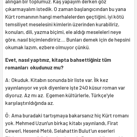
alıngan bir toplumuz. Kaş yapayım derken göz
çıkarmayalım istedik. O zaman başlangıcından bu yana
Kürt romanının hangi merhalelerden geçtiğini, iyi kötü
temsiliyet meselesini kimlerin üzerinden kurabiliriz,
konuları, dili, yazma biçimi, ele aldığı meseleleri neye
göre, nasıl biçimlendiririz.... Bunları demek için de hepsini
okumak lazım, ezbere olmuyor çünkü.
Evet, nasıl yaptınız, kitapta bahsettiğiniz tüm
romanları okudunuz mu?
A: Okuduk. Kitabın sonunda bir liste var. İlk kez
yayınlanıyor ve yok diyenlere işte 240 küsur roman var
diyoruz. Az mı az. Egemen kültürlerle, Türkçe'yle
karşılaştırıldığında az.
Ö: Ama buradaki tartışmaya bakarsanız hiç Kürt romanı
yok. Mehmed Uzun'un birkaç kitabı yayınlandı, Firat
Cewerî, Hesenê Metê, Selahattin Bulut'un eserleri