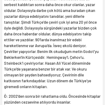
serbest kaldıktan sonra daha önce okur olanlar, yazar
oldular. Dolayısıyla darbe çok kötü ama buradan çıkan
yazarlar dünya edebiyatını tanıdılar, yeni dillerle
tanıştılar. Şimdi Türkçe'de çeviri çok iyi ama 20 yıl önce
öyle değildi. Dolayısıyla sürgündeki yazarlar bizden çok
daha önce haberdar oldular, dünya edebiyatını takip
ettiler ve yazdılar. 90'larda inanılmaz bir edebi
hareketlenme var Avrupa'da. İsveç ekolü deniyor.
Çeviriler yapıyorlar. Benim ilk okuduğum metin Godot'yu
Beklerken'in Kürtçesidir. Hemingway'i, Çehov'u,
Steinbeck'i çeviriyorlar. Hasan Ali Yücel döneminde
Türkçe'de yaşanana benzer bir atak var. Ve okuru
olmayan bir şeyden bahsediyoruz. Çevirinin dile
katkısının farkındaydılar. Uzun dönem de Türkiye'ye
giremedi onların kitapları.
Ö: 2002'den sonra bir rahatlama oldu. Öncesinde kitaplar
yüzünden cezaevine atılıyordu insanlar.