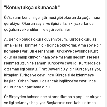
"Konuştukça okunacak"
Ö:Yazarın kendini geliştirmesi gibi okurun da çoğalması
gerekiyor. Okurun sayısı ve ilgisi artsın ki yazarlar da
çoğalsın ve kendilerini eleştirebilsinler
A: Ben o konuda okura güveniyorum. Kürtçe okuru az
ama kaliteli bir metin çıktığında okuyorlar. Ama şöyle bir
kompleks var: Bir eser ancak Türkçe'ye çevrilince Kürt
okur da sahip çıkıyor -hala öyle mi emin değilim. Mesela
Mehmed Uzun ne zaman Türkçe'ye çevrildi, Kürtlerde de
o zaman ilgi oluştu. Firat Cewerî 30 yıldır Kürtçe yazıyor,
kitapları Türkçe'ye çevrilince Kürtçe'si de izlenmeye
başladı. Orhan Pamuk da ancak İngilizce'ye çevrilince
okurunda bir patlama oldu.
Ö: Birşeyden bahsedince otomatikman o popüler oluyor
ve ilgi çekmeye başlıyor. Başkasının seni kabul etmesi