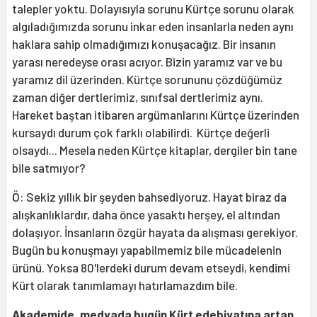
talepler yoktu. Dolayısıyla sorunu Kürtçe sorunu olarak
algıladığımızda sorunu inkar eden insanlarla neden aynı
haklara sahip olmadığımızı konuşacağız. Bir insanın
yarası neredeyse orası acıyor. Bizin yaramız var ve bu
yaramız dil üzerinden. Kürtçe sorununu çözdüğümüz
zaman diğer dertlerimiz, sınıfsal dertlerimiz aynı.
Hareket baştan itibaren argümanlarını Kürtçe üzerinden
kursaydı durum çok farklı olabilirdi. Kürtçe değerli
olsaydı... Mesela neden Kürtçe kitaplar, dergiler bin tane
bile satmıyor?
Ö: Sekiz yıllık bir şeyden bahsediyoruz. Hayat biraz da
alışkanlıklardır, daha önce yasaktı herşey, el altından
dolaşıyor. İnsanların özgür hayata da alışması gerekiyor.
Bugün bu konuşmayı yapabilmemiz bile mücadelenin
ürünü. Yoksa 80'lerdeki durum devam etseydi, kendimi
Kürt olarak tanımlamayı hatırlamazdım bile.
Akademide, medyada bugün Kürt edebiyatına artan