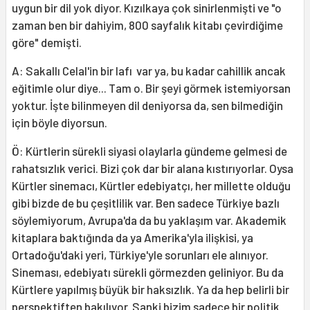
uygun bir dil yok diyor. Kızılkaya çok sinirlenmişti ve "o
zaman ben bir dahiyim, 800 sayfalık kitabı çevirdiğime
göre" demişti.
A: Sakallı Celal'in bir lafı var ya, bu kadar cahillik ancak
eğitimle olur diye... Tam o. Bir şeyi görmek istemiyorsan
yoktur. İşte bilinmeyen dil deniyorsa da, sen bilmediğin
için böyle diyorsun.
Ö: Kürtlerin sürekli siyasi olaylarla gündeme gelmesi de
rahatsızlık verici. Bizi çok dar bir alana kıstırıyorlar. Oysa
Kürtler sinemacı, Kürtler edebiyatçı, her millette olduğu
gibi bizde de bu çeşitlilik var. Ben sadece Türkiye bazlı
söylemiyorum, Avrupa'da da bu yaklaşım var. Akademik
kitaplara baktığında da ya Amerika'yla ilişkisi, ya
Ortadoğu'daki yeri, Türkiye'yle sorunları ele alınıyor.
Sineması, edebiyatı sürekli görmezden geliniyor. Bu da
Kürtlere yapılmış büyük bir haksızlık. Ya da hep belirli bir
perspektiften bakılıyor. Sanki bizim sadece bir politik