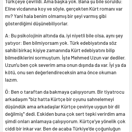
Türkçeye çevrildi. Ama başka yok. Bana şu bile soruldu:
Eline vicdanına koy ve söyle, gerçekten Kürt romanı var
mı? Yani hala benim olmamış bir şeyi varmış gibi
gösterdiğimi düşünebiliyorlar.
A: Bu psikolojinin altında da, iyi niyetli bile olsa, aynı şey
yatıyor: Ben bilmiyorsam yok. Türk edebiyatında söz
sahibi birkaç kişiye zamanında Kürt edebiyatını bilip
bilmediklerini sormuştum. İşte Mehmed Uzun var dediler.
Uzun'u ben çok severim ama onun dışında da var. İyi ya da
kötü, onu sen değerlendireceksin ama önce okuman
lazım.
Ö: Ben o taraftan da bakmaya çalışıyorum. Bir tiyatrocu
arkadaşım "biz hatta Kürtçe bir oyunu sahnelemeyi
düşündük ama arkadaşlar Kürtçe çeviriye uygun bir dil
değilmiş" dedi. Eskiden buna çok sert tepki verirdim ama
şimdi onları anlamaya çalışıyorum. Kürtçe'ye yönelik çok
ciddi bir inkar var. Ben de acaba Türkiye'de çoğunluğun