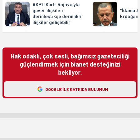
AKP'li Kurt: Rojava'yla
güven ilişkileri
"İdama A
derinleştikçe derinlikli
Erdoğan,
ilişkiler gelişebilir
Hak odaklı, çok sesli, bağımsız gazeteciliği
güçlendirmek için bianet desteğinizi
bekliyor.
GOOGLE ILE KATKIDA BULUNUN