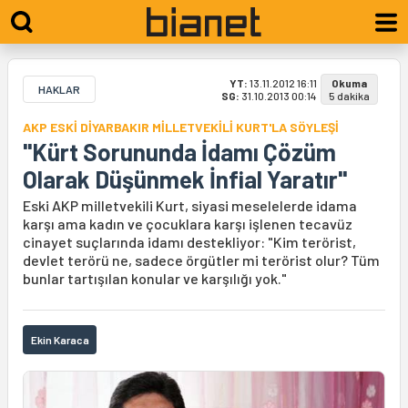
YT:
13.11.2012 16:11
Okuma
HAKLAR
SG:
31.10.2013 00:14
5 dakika
AKP ESKİ DİYARBAKIR MİLLETVEKİLİ KURT'LA SÖYLEŞİ
"Kürt Sorununda İdamı Çözüm
Olarak Düşünmek İnfial Yaratır"
Eski AKP milletvekili Kurt, siyasi meselelerde idama
karşı ama kadın ve çocuklara karşı işlenen tecavüz
cinayet suçlarında idamı destekliyor: "Kim terörist,
devlet terörü ne, sadece örgütler mi terörist olur? Tüm
bunlar tartışılan konular ve karşılığı yok."
Ekin Karaca