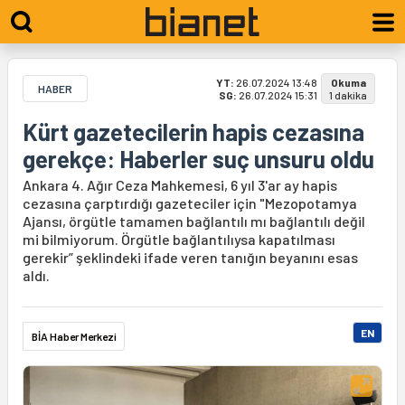
YT:
26.07.2024 13:48
Okuma
HABER
SG:
26.07.2024 15:31
1 dakika
Kürt gazetecilerin hapis cezasına
gerekçe: Haberler suç unsuru oldu
Ankara 4. Ağır Ceza Mahkemesi, 6 yıl 3'ar ay hapis
cezasına çarptırdığı gazeteciler için "Mezopotamya
Ajansı, örgütle tamamen bağlantılı mı bağlantılı değil
mi bilmiyorum. Örgütle bağlantılıysa kapatılması
gerekir” şeklindeki ifade veren tanığın beyanını esas
aldı.
EN
BİA Haber Merkezi