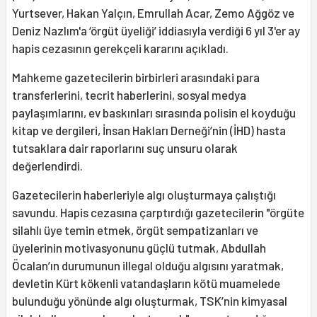
Yurtsever, Hakan Yalçın, Emrullah Acar, Zemo Ağgöz ve
Deniz Nazlım'a ‘örgüt üyeliği’ iddiasıyla verdiği 6 yıl 3'er ay
hapis cezasının gerekçeli kararını açıkladı.
Mahkeme gazetecilerin birbirleri arasındaki para
transferlerini, tecrit haberlerini, sosyal medya
paylaşımlarını, ev baskınları sırasında polisin el koyduğu
kitap ve dergileri, İnsan Hakları Derneği’nin (İHD) hasta
tutsaklara dair raporlarını suç unsuru olarak
değerlendirdi.
Gazetecilerin haberleriyle algı oluşturmaya çalıştığı
savundu. Hapis cezasına çarptırdığı gazetecilerin "örgüte
silahlı üye temin etmek, örgüt sempatizanları ve
üyelerinin motivasyonunu güçlü tutmak, Abdullah
Öcalan’ın durumunun illegal olduğu algısını yaratmak,
devletin Kürt kökenli vatandaşların kötü muamelede
bulunduğu yönünde algı oluşturmak, TSK’nin kimyasal