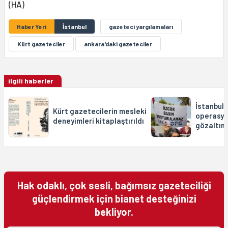
(HA)
Haber Yeri
İstanbul
gazeteci yargılamaları
Kürt gazeteciler
ankara'daki gazeteciler
ilgili haberler
İstanbul,
Kürt gazetecilerin mesleki
operasyo
deneyimleri kitaplaştırıldı
gözaltın
Hak odaklı, çok sesli, bağımsız gazeteciliği
güçlendirmek için bianet desteğinizi
bekliyor.