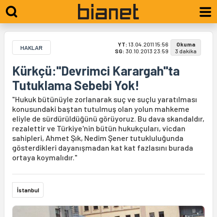
YT:
13.04.2011 15:56
Okuma
HAKLAR
SG:
30.10.2013 23:59
3 dakika
Kürkçü:"Devrimci Karargah"ta
Tutuklama Sebebi Yok!
"Hukuk bütünüyle zorlanarak suç ve suçlu yaratılması
konusundaki baştan tutulmuş olan yolun mahkeme
eliyle de sürdürüldüğünü görüyoruz. Bu dava skandaldır,
rezalettir ve Türkiye'nin bütün hukukçuları, vicdan
sahipleri, Ahmet Şık, Nedim Şener tutukluluğunda
gösterdikleri dayanışmadan kat kat fazlasını burada
ortaya koymalıdır."
İstanbul