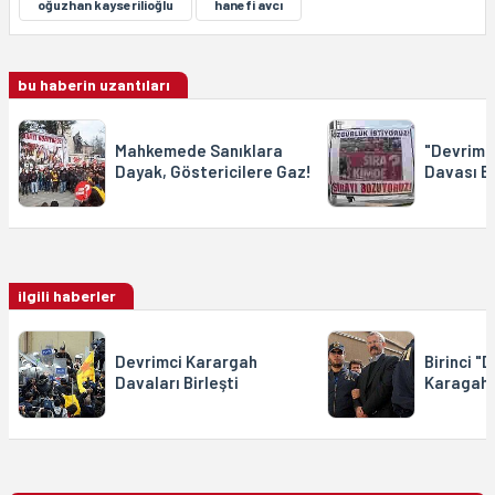
oğuzhan kayserilioğlu
hanefi avcı
bu haberin uzantıları
Mahkemede Sanıklara
"Devrimc
Dayak, Göstericilere Gaz!
Davası B
ilgili haberler
Devrimci Karargah
Birinci "
Davaları Birleşti
Karagah"t