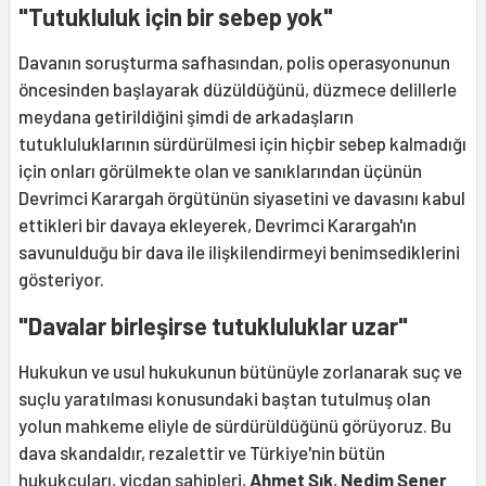
"Tutukluluk için bir sebep yok"
Davanın soruşturma safhasından, polis operasyonunun
öncesinden başlayarak düzüldüğünü, düzmece delillerle
meydana getirildiğini şimdi de arkadaşların
tutukluluklarının sürdürülmesi için hiçbir sebep kalmadığı
için onları görülmekte olan ve sanıklarından üçünün
Devrimci Karargah örgütünün siyasetini ve davasını kabul
ettikleri bir davaya ekleyerek, Devrimci Karargah'ın
savunulduğu bir dava ile ilişkilendirmeyi benimsediklerini
gösteriyor.
"Davalar birleşirse tutukluluklar uzar"
Hukukun ve usul hukukunun bütünüyle zorlanarak suç ve
suçlu yaratılması konusundaki baştan tutulmuş olan
yolun mahkeme eliyle de sürdürüldüğünü görüyoruz. Bu
dava skandaldır, rezalettir ve Türkiye'nin bütün
hukukçuları, vicdan sahipleri,
Ahmet Şık
,
Nedim Şener