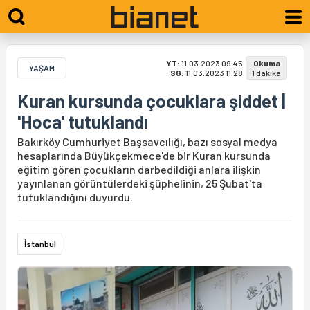
YT:
11.03.2023 09:45
Okuma
YAŞAM
SG:
11.03.2023 11:28
1 dakika
Kuran kursunda çocuklara şiddet |
'Hoca' tutuklandı
Bakırköy Cumhuriyet Başsavcılığı, bazı sosyal medya
hesaplarında Büyükçekmece'de bir Kuran kursunda
eğitim gören çocukların darbedildiği anlara ilişkin
yayınlanan görüntülerdeki şüphelinin, 25 Şubat'ta
tutuklandığını duyurdu.
İstanbul