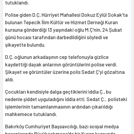
tutuklandı.
Polise giden D.Ç, Hürriyet Mahallesi Dokuz Eylül Sokak'ta
bulunan Tepecik İlim Kültür ve Hizmet Derneği Kuran
kursuna gönderdiği 13 yaşındaki oğlu M.Ç'nin, 24 Şubat
günü hocası tarafından darbedildiğini söyledi ve
şikayette bulundu.
D.Ç, oğlunun arkadaşının cep telefonuyla gizlice
kaydettiği dayak anlarının görüntülerini polise verdi.
Şikayet ve görüntüler üzerine polis Sedat Ç'yi gözaltına
aldı.
Çocukları kendisiyle dalga geçtiklerini iddia Ç., bu
nedenle şiddet uyguladığını iddia etti. Sedat Ç., polisteki
işlemlerinin tamamlanmasının ardından çıkarıldığı
mahkemece tutuklandı.
Bakırköy Cumhuriyet Başsavcılığı, bazı sosyal medya
hesaplarında Büyükçekmece'de bir Kuran kursunda