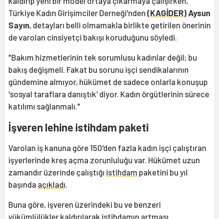
kaldırıp yeni bir model ortaya çıkarmaya çalışırken,
Türkiye Kadın Girişimciler Derneği'nden
(KAGİDER)
Aysun
Sayın
, detayları belli olmamakla birlikte getirilen önerinin
de varolan cinsiyetçi bakışı koruduğunu söyledi.
"Bakım hizmetlerinin tek sorumlusu kadınlar değil; bu
bakış değişmeli. Fakat bu sorunu işçi sendikalarının
gündemine almıyor, hükümet de sadece onlarla konuşup
'sosyal taraflara danıştık' diyor. Kadın örgütlerinin sürece
katılımı sağlanmalı."
İşveren lehine istihdam paketi
Varolan iş kanuna göre 150'den fazla kadın işçi çalıştıran
işyerlerinde kreş açma zorunluluğu var. Hükümet uzun
zamandır üzerinde çalıştığı
istihdam
paketini bu yıl
başında
açıkladı
.
Buna göre, işveren üzerindeki bu ve benzeri
yükümlülükler kaldırılarak istihdamın artması