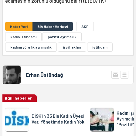
edilmesinin zorunlu olduğunu belirtti. (EÜ/TK)
Haber Yeri
BİA Haber Merkezi
AKP
kadın istihdamı
pozitif ayrımcılık
kadına yönelik ayrımcılık
işçi hakları
istihdam
Erhan Üstündağ
ilgili haberler
Kadın İşç
DİSK'in 35 Bin Kadın Üyesi
Ayrımcılı
Var, Yönetimde Kadın Yok
"Pozitif"