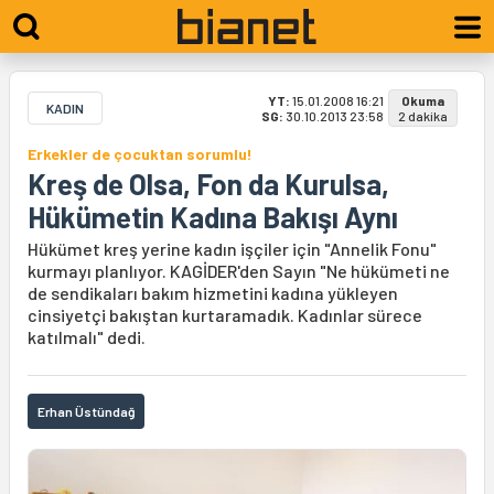
YT:
15.01.2008 16:21
Okuma
KADIN
SG:
30.10.2013 23:58
2 dakika
Erkekler de çocuktan sorumlu!
Kreş de Olsa, Fon da Kurulsa,
Hükümetin Kadına Bakışı Aynı
Hükümet kreş yerine kadın işçiler için "Annelik Fonu"
kurmayı planlıyor. KAGİDER'den Sayın "Ne hükümeti ne
de sendikaları bakım hizmetini kadına yükleyen
cinsiyetçi bakıştan kurtaramadık. Kadınlar sürece
katılmalı" dedi.
Erhan Üstündağ