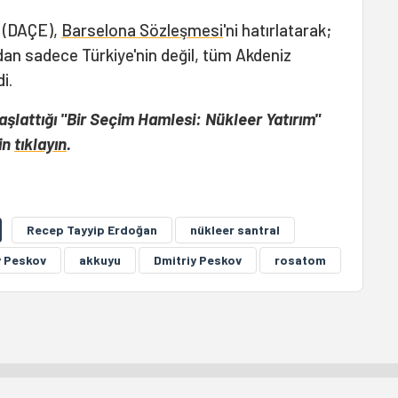
 (DAÇE),
Barselona Sözleşmesi
'ni hatırlatarak;
dan sadece Türkiye'nin değil, tüm Akdeniz
i.
başlattığı "Bir Seçim Hamlesi: Nükleer Yatırım"
in
tıklayın
.
Recep Tayyip Erdoğan
nükleer santral
y Peskov
akkuyu
Dmitriy Peskov
rosatom