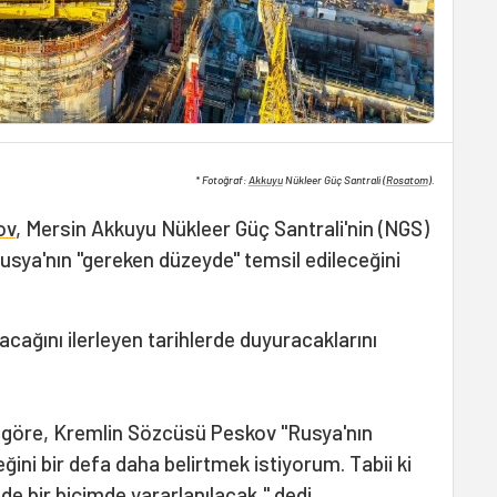
* Fotoğraf:
Akkuyu
Nükleer Güç Santrali (
Rosatom
).
ov
, Mersin Akkuyu Nükleer Güç Santrali'nin (NGS)
Rusya'nın "gereken düzeyde" temsil edileceğini
acağını ilerleyen tarihlerde duyuracaklarını
a göre, Kremlin Sözcüsü Peskov "Rusya'nın
ini bir defa daha belirtmek istiyorum. Tabii ki
 bir biçimde yararlanılacak," dedi.