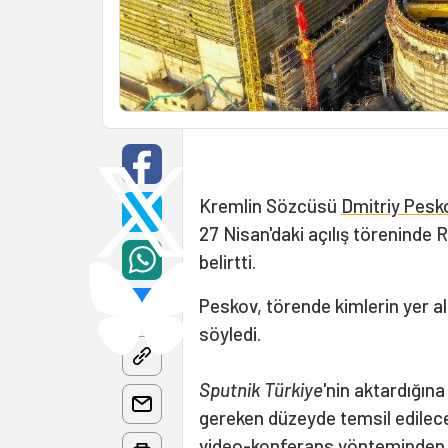
Kremlin Sözcüsü
Dmitriy Pesk
27 Nisan'daki açılış töreninde 
belirtti.
Peskov, törende kimlerin yer al
söyledi.
Sputnik Türkiye
'nin aktardığın
gereken düzeyde temsil edileceğ
video-konferans yönteminden de