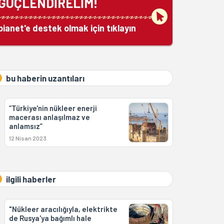
GÜÇLENDİRELİM!
bianet'e destek olmak için tıklayın
bu haberin uzantıları
“Türkiye'nin nükleer enerji
macerası anlaşılmaz ve
anlamsız”
12 Nisan 2023
ilgili haberler
"Nükleer aracılığıyla, elektrikte
de Rusya'ya bağımlı hale