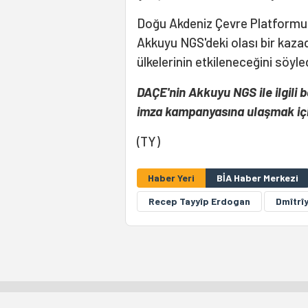
Doğu Akdeniz Çevre Platformu
Akkuyu NGS'deki olası bir kaza
ülkelerinin etkileneceğini söyled
DAÇE'nin Akkuyu NGS ile ilgili 
imza kampanyasına ulaşmak iç
(TY)
Haber Yeri
BİA Haber Merkezi
Recep Tayyîp Erdogan
Dmîtrî