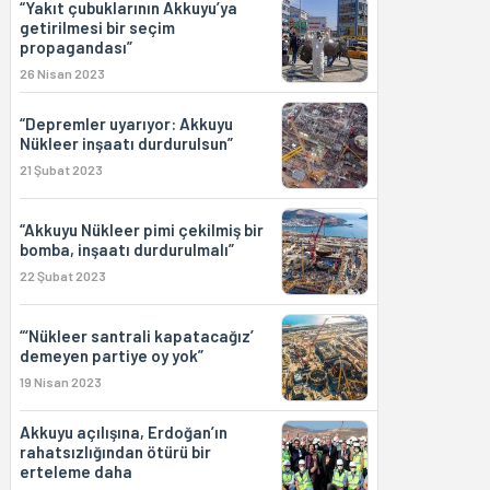
“Yakıt çubuklarının Akkuyu’ya
getirilmesi bir seçim
propagandası”
26 Nisan 2023
“Depremler uyarıyor: Akkuyu
Nükleer inşaatı durdurulsun”
21 Şubat 2023
“Akkuyu Nükleer pimi çekilmiş bir
bomba, inşaatı durdurulmalı”
22 Şubat 2023
“‘Nükleer santrali kapatacağız’
demeyen partiye oy yok”
19 Nisan 2023
Akkuyu açılışına, Erdoğan’ın
rahatsızlığından ötürü bir
erteleme daha