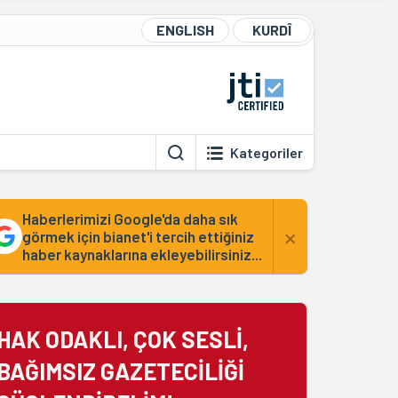
ENGLISH
KURDÎ
Kategoriler
Haberlerimizi Google'da daha sık
×
görmek için bianet'i tercih ettiğiniz
haber kaynaklarına ekleyebilirsiniz...
HAK ODAKLI, ÇOK SESLİ,
BAĞIMSIZ GAZETECİLİĞİ