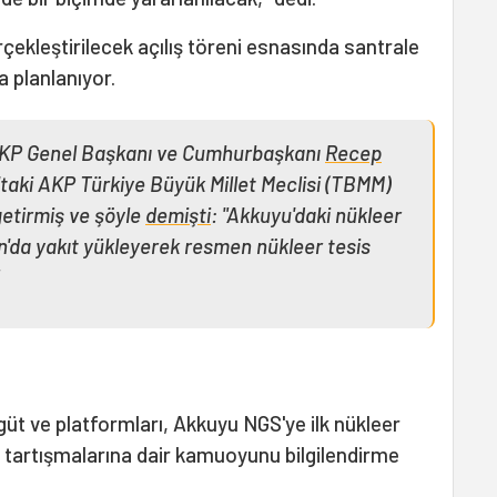
çekleştirilecek açılış töreni esnasında santrale
a planlanıyor.
z AKP Genel Başkanı ve Cumhurbaşkanı
Recep
'taki AKP Türkiye Büyük Millet Meclisi (TBMM)
getirmiş ve şöyle
demişti
: "Akkuyu'daki nükleer
n'da yakıt yükleyerek resmen nükleer tesis
rgüt ve platformları, Akkuyu NGS'ye ilk nükleer
i tartışmalarına dair kamuoyunu bilgilendirme