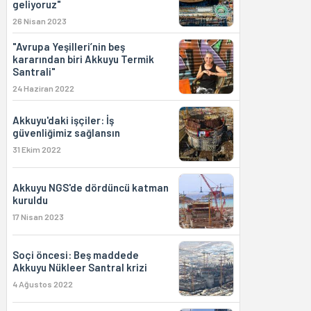
geliyoruz"
26 Nisan 2023
"Avrupa Yeşilleri’nin beş
kararından biri Akkuyu Termik
Santrali"
24 Haziran 2022
Akkuyu'daki işçiler: İş
güvenliğimiz sağlansın
31 Ekim 2022
Akkuyu NGS'de dördüncü katman
kuruldu
17 Nisan 2023
Soçi öncesi: Beş maddede
Akkuyu Nükleer Santral krizi
4 Ağustos 2022