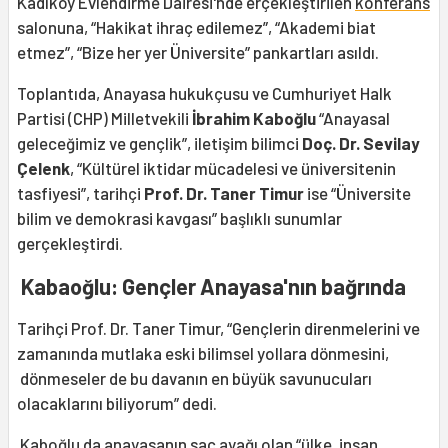
Kadıköy Evlendirme Dairesi'nde erçekleştirilen
konferans
salonuna, “Hakikat ihraç edilemez”, “Akademi biat
etmez”, “Bize her yer Üniversite” pankartları asıldı.
Toplantıda, Anayasa hukukçusu ve Cumhuriyet Halk
Partisi (CHP) Milletvekili
İbrahim Kaboğlu
“Anayasal
geleceğimiz ve gençlik”, iletişim bilimci
Doç. Dr. Sevilay
Çelenk
, “Kültürel iktidar mücadelesi ve üniversitenin
tasfiyesi”, tarihçi
Prof. Dr. Taner Timur
ise “Üniversite
bilim ve demokrasi kavgası” başlıklı sunumlar
gerçekleştirdi.
Kabaoğlu: Gençler Anayasa'nın bağrında
Tarihçi Prof. Dr. Taner Timur, “Gençlerin direnmelerini ve
zamanında mutlaka eski bilimsel yollara dönmesini,
dönmeseler de bu davanın en büyük savunucuları
olacaklarını biliyorum” dedi.
Kaboğlu da anayasanın saç ayağı olan “ülke, insan,