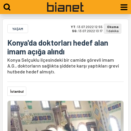
YT:
13.07.2022 12:55
Okuma
YAŞAM
SG:
13.07.2022 13:17
1 dakika
Konya'da doktorları hedef alan
imam açığa alındı
Konya Selçuklu ilçesindeki bir camide görevli imam
A.G., doktorların sağlıkta şiddete karşı yaptıkları grevi
hutbede hedef almıştı.
İstanbul