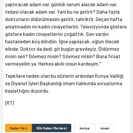
yaptıracak adam var, günlük serum alacak adam var,
tedavi olacak adam var. Yani bu ne getirir? Daha fazla
doktorların öldürülmesini getirir, tahriktir. Geçen hafta
anlatmadım mı kadın cinayetlerini. Televizyonda göstere
göstere kadın cinayetlerini çoğalttık. Sen vardın
hastaneden boş döndün. İğne yapılacak, oğlun ölecek
elinde. Doktor da dedi, git bugün grevdeyiz. Öldürmez
misin sen? Dövmez misin? Sövmez misin? Buna fırsat
vermeyelim ya. Herkes akıllı olsun kardeşim.”
Tepkilere neden olan bu sözlerin ardından Konya Valiliği
ve Diyanet İşleri Başkanlığı imam hakkında soruşturma
başlattığını duyurdu.
(RT)
Haber Yeri
BİA Haber Merkezi
konya
imam