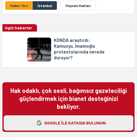
Haber Yeri
İstanbul
Hayvan Hakları
ilgili haberler
KONDA araştırdı:
Kamuoyu, İmamoğlu
protestolarında nerede
duruyor?
Hak odaklı, çok sesli, bağımsız gazeteciliği
güçlendirmek için bianet desteğinizi
bekliyor.
GOOGLE ILE KATKIDA BULUNUN