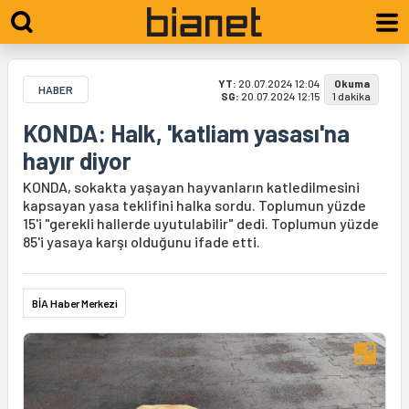
YT:
20.07.2024 12:04
Okuma
HABER
SG:
20.07.2024 12:15
1 dakika
KONDA: Halk, 'katliam yasası'na
hayır diyor
KONDA, sokakta yaşayan hayvanların katledilmesini
kapsayan yasa teklifini halka sordu. Toplumun yüzde
15'i "gerekli hallerde uyutulabilir" dedi. Toplumun yüzde
85'i yasaya karşı olduğunu ifade etti.
BİA Haber Merkezi