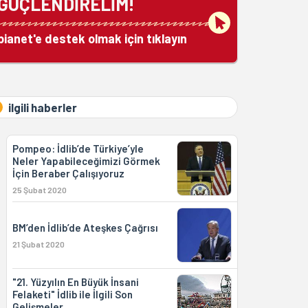
GÜÇLENDİRELİM!
bianet'e destek olmak için tıklayın
ilgili haberler
Pompeo: İdlib’de Türkiye’yle
Neler Yapabileceğimizi Görmek
İçin Beraber Çalışıyoruz
25 Şubat 2020
BM’den İdlib’de Ateşkes Çağrısı
21 Şubat 2020
"21. Yüzyılın En Büyük İnsani
Felaketi" İdlib ile İlgili Son
Gelişmeler