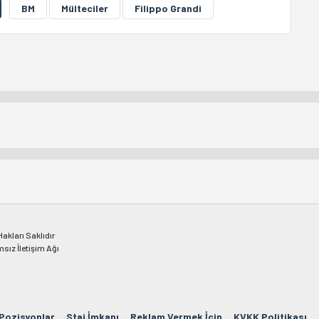
BM
Mülteciler
Filippo Grandi
kları Saklıdır
msız İletişim Ağı
 Pozisyonlar
Staj İmkanı
Reklam Vermek İçin
KVKK Politikası