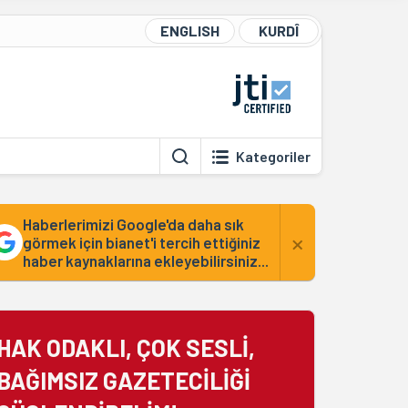
ENGLISH
KURDÎ
Kategoriler
Haberlerimizi Google'da daha sık
×
görmek için bianet'i tercih ettiğiniz
haber kaynaklarına ekleyebilirsiniz...
HAK ODAKLI, ÇOK SESLİ,
BAĞIMSIZ GAZETECİLİĞİ