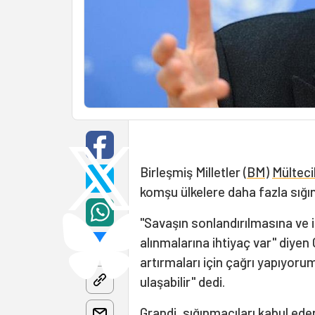
Birleşmiş Milletler (
BM
)
Mülteci
komşu ülkelere daha fazla sığı
"Savaşın sonlandırılmasına ve 
alınmalarına ihtiyaç var" diyen 
artırmaları için çağrı yapıyoru
ulaşabilir" dedi.
Grandi, sığınmacıları kabul ede