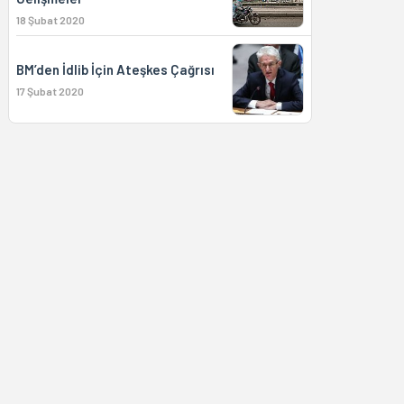
18 Şubat 2020
BM’den İdlib İçin Ateşkes Çağrısı
17 Şubat 2020