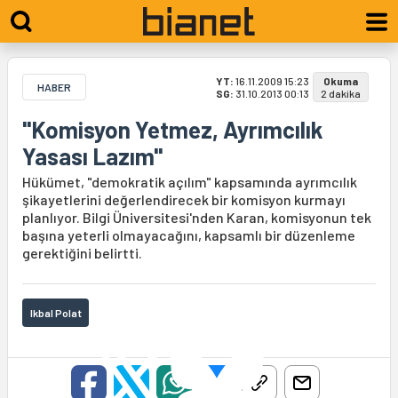
YT:
16.11.2009 15:23
Okuma
HABER
SG:
31.10.2013 00:13
2 dakika
"Komisyon Yetmez, Ayrımcılık
Yasası Lazım"
Hükümet, "demokratik açılım" kapsamında ayrımcılık
şikayetlerini değerlendirecek bir komisyon kurmayı
planlıyor. Bilgi Üniversitesi'nden Karan, komisyonun tek
başına yeterli olmayacağını, kapsamlı bir düzenleme
gerektiğini belirtti.
Ikbal Polat