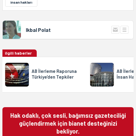
insan hakları
Ikbal Polat
ilgili haberler
AB İlerleme Raporuna
AB İlerl
Türkiye'den Tepkiler
İnsan Hak
Hak odaklı, çok sesli, bağımsız gazeteciliği
güçlendirmek için bianet desteğinizi
bekliyor.