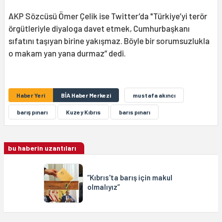
AKP Sözcüsü Ömer Çelik ise Twitter’da "Türkiye’yi terör
örgütleriyle diyaloga davet etmek, Cumhurbaşkanı
sıfatını taşıyan birine yakışmaz. Böyle bir sorumsuzlukla
o makam yan yana durmaz” dedi.
Haber Yeri
BİA Haber Merkezi
mustafa akıncı
barış pınarı
Kuzey Kıbrıs
barıs pınarı
bu haberin uzantıları
“Kıbrıs'ta barış için makul
olmalıyız”