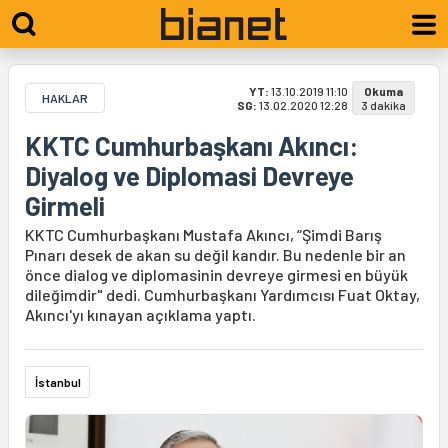
YT:
13.10.2019 11:10
Okuma
HAKLAR
SG:
13.02.2020 12:28
3 dakika
KKTC Cumhurbaşkanı Akıncı:
Diyalog ve Diplomasi Devreye
Girmeli
KKTC Cumhurbaşkanı Mustafa Akıncı, “Şimdi Barış
Pınarı desek de akan su değil kandır. Bu nedenle bir an
önce dialog ve diplomasinin devreye girmesi en büyük
dileğimdir" dedi. Cumhurbaşkanı Yardımcısı Fuat Oktay,
Akıncı'yı kınayan açıklama yaptı.
İstanbul