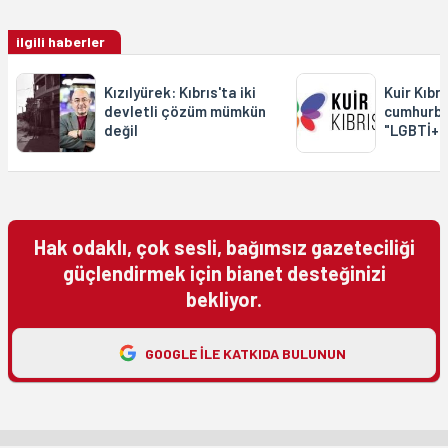
ilgili haberler
Kızılyürek: Kıbrıs'ta iki
Kuir Kıbrı
devletli çözüm mümkün
cumhurba
değil
"LGBTİ+ 
Hak odaklı, çok sesli, bağımsız gazeteciliği
güçlendirmek için bianet desteğinizi
bekliyor.
GOOGLE ILE KATKIDA BULUNUN