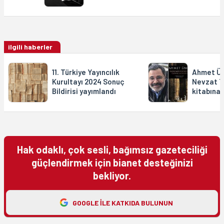
ilgili haberler
11. Türkiye Yayıncılık
Ahmet Üm
Kurultayı 2024 Sonuç
Nevzat T
Bildirisi yayımlandı
kitabına
Hak odaklı, çok sesli, bağımsız gazeteciliği
güçlendirmek için bianet desteğinizi
bekliyor.
GOOGLE ILE KATKIDA BULUNUN