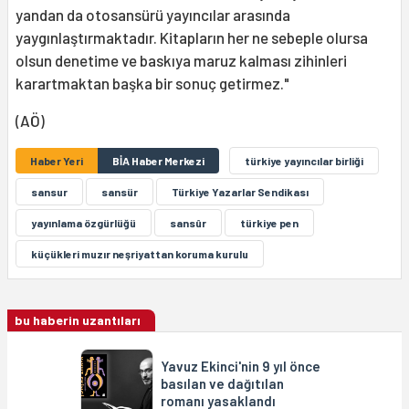
yandan da otosansürü yayıncılar arasında
yaygınlaştırmaktadır. Kitapların her ne sebeple olursa
olsun denetime ve baskıya maruz kalması zihinleri
karartmaktan başka bir sonuç getirmez."
(AÖ)
Haber Yeri
BİA Haber Merkezi
türkiye yayıncılar birliği
sansur
sansür
Türkiye Yazarlar Sendikası
yayınlama özgürlüğü
sansûr
türkiye pen
küçükleri muzır neşriyattan koruma kurulu
bu haberin uzantıları
Yavuz Ekinci'nin 9 yıl önce
basılan ve dağıtılan
romanı yasaklandı